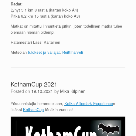
Radat:
Lyhyt 3,1 km 8 rastia (kartan koko A4)
Pitkä 6,2 km 15 rastia (kartan koko A3)
Matkat on mitattu linnuntietä pitkin, joten todellinen matka tulee
olemaan hieman pidempi.
Ratamestari Lassi Kaitainen
Metsolan
tulokset ja väliajat
,
Reittihärveli
KothamCup 2021
Posted on
19.10.2021
by
Mika Kilpinen
Yösuunnistajia hemmotellaan,
Kotka Afterdark Experience
n
lisäksi
KothamCup
tänäkin vuonna!