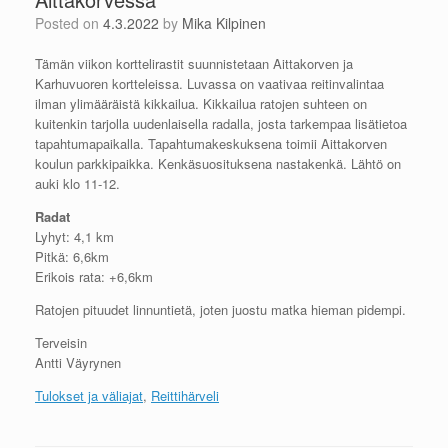
Posted on
4.3.2022
by
Mika Kilpinen
Tämän viikon korttelirastit suunnistetaan Aittakorven ja
Karhuvuoren kortteleissa. Luvassa on vaativaa reitinvalintaa
ilman ylimääräistä kikkailua. Kikkailua ratojen suhteen on
kuitenkin tarjolla uudenlaisella radalla, josta tarkempaa lisätietoa
tapahtumapaikalla. Tapahtumakeskuksena toimii Aittakorven
koulun parkkipaikka. Kenkäsuosituksena nastakenkä. Lähtö on
auki klo 11-12.
Radat
Lyhyt: 4,1 km
Pitkä: 6,6km
Erikois rata: +6,6km
Ratojen pituudet linnuntietä, joten juostu matka hieman pidempi.
Terveisin
Antti Väyrynen
Tulokset ja väliajat
,
Reittihärveli