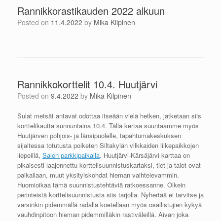
Rannikkorastikauden 2022 alkuun
Posted on
11.4.2022
by
Mika Kilpinen
Rannikkokorttelit 10.4. Huutjärvi
Posted on
9.4.2022
by
Mika Kilpinen
Sulat metsät antavat odottaa itseään vielä hetken, jatketaan siis
korttelikautta sunnuntaina 10.4. Tällä kertaa suuntaamme myös
Huutjärven pohjois- ja länsipuolelle, tapahtumakeskuksen
sijaitessa totutusta poiketen Siltakylän vilkkaiden liikepaikkojen
liepeillä,
Salen parkkipaikalla
. Huutjärvi-Kärsäjärvi karttaa on
pikaisesti laajennettu korttelisuunnistuskartaksi, tiet ja talot ovat
paikallaan, muut yksityiskohdat hieman vaihtelevammin.
Huomioikaa tämä suunnistustehtäviä ratkoessanne. Oikein
perinteistä korttelisuunnistusta siis tarjolla. Nyhertää ei tarvitse ja
varsinkin pidemmällä radalla koetellaan myös osallistujien kykyä
vauhdinpitoon hieman pidemmilläkin rastiväleillä. Aivan joka