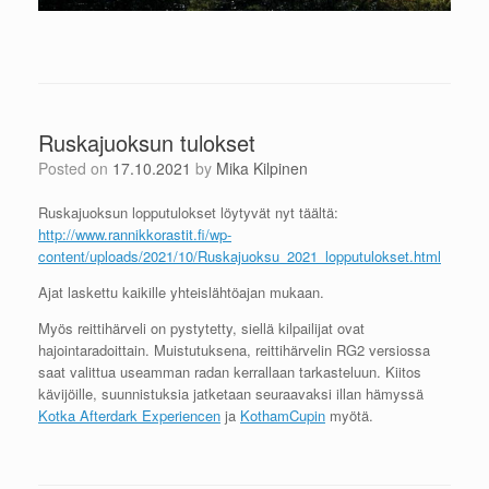
Ruskajuoksun tulokset
Posted on
17.10.2021
by
Mika Kilpinen
Ruskajuoksun lopputulokset löytyvät nyt täältä:
http://www.rannikkorastit.fi/wp-
content/uploads/2021/10/Ruskajuoksu_2021_lopputulokset.html
Ajat laskettu kaikille yhteislähtöajan mukaan.
Myös reittihärveli on pystytetty, siellä kilpailijat ovat
hajointaradoittain. Muistutuksena, reittihärvelin RG2 versiossa
saat valittua useamman radan kerrallaan tarkasteluun. Kiitos
kävijöille, suunnistuksia jatketaan seuraavaksi illan hämyssä
Kotka Afterdark Experiencen
ja
KothamCupin
myötä.