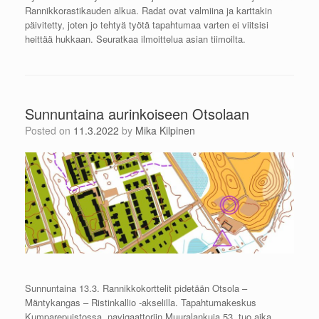
Rannikkorastikauden alkua. Radat ovat valmiina ja karttakin
päivitetty, joten jo tehtyä työtä tapahtumaa varten ei viitsisi
heittää hukkaan. Seuratkaa ilmoittelua asian tiimoilta.
Sunnuntaina aurinkoiseen Otsolaan
Posted on
11.3.2022
by
Mika Kilpinen
Sunnuntaina 13.3. Rannikkokorttelit pidetään Otsola –
Mäntykangas – Ristinkallio -akselilla. Tapahtumakeskus
Kumparepuistossa, navigaattoriin Muuralankuja 53, tuo aika