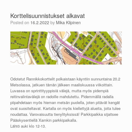
Korttelisuunnistukset alkavat
Posted on
16.2.2022
by
Mika Kilpinen
Odotetut Rannikkokorttelit polkaistaan käyntiin sunnuntaina 20.2
Metsolassa, jatkuen tämän jälkeen maaliskuussa viikoittain.
Luvassa on sprinttityyppisiä välejä, mutta myös pidempiä
reitinvalintavälejä on radoille mahdutettu. Pidemmällä radalla
piipahdetaan myös hieman metsän puolella, joten pitävät kengät
ovat suositeltavat. Kartalla on myös kiellettyjä alueita, joita tulee
noudattaa. Varovaisuutta tienylityksissä! Parkkipaikka sijaitsee
Pääskysentiellä Xamkin parkkipaikalla.
Lähtö auki klo 12-13.