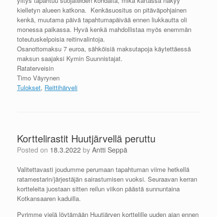
ylitys tapahtuu suojateiden kohdalta, mikä kartassa näkyy
kielletyn alueen katkona. Kenkäsuositus on pitäväpohjainen
kenkä, muutama päivä tapahtumapäivää ennen liukkautta oli
monessa paikassa. Hyvä kenkä mahdollistaa myös enemmän
toteutuskelpoisia reitinvalintoja.
Osanottomaksu 7 euroa, sähköisiä maksutapoja käytettäessä
maksun saajaksi Kymin Suunnistajat.
Rataterveisin
Timo Väyrynen
Tulokset
,
Reittihärveli
Korttelirastit Huutjärvellä peruttu
Posted on
18.3.2022
by
Antti Seppä
Valitettavasti joudumme perumaan tapahtuman viime hetkellä
ratamestarin/järjestäjän sairastumisen vuoksi. Seuraavan kerran
kortteleita juostaan sitten reilun viikon päästä sunnuntaina
Kotkansaaren kaduilla.
Pyrimme vielä löytämään Huutjärven korttelille uuden ajan ennen