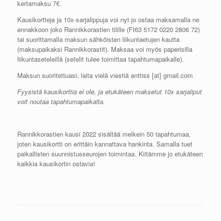
kertamaksu 7€.
Kausikortteja ja 10x-sarjalippuja voi nyt jo ostaa maksamalla ne
ennakkoon joko Rannikkorastien tilille (FI63 5172 0220 2806 72)
tai suorittamalla maksun sähköisten liikuntaetujen kautta
(maksupaikaksi Rannikkorastit). Maksaa voi myös paperisilla
liikuntaseteleillä (setelit tulee toimittaa tapahtumapaikalle).
Maksun suoritettuasi, laita vielä viestiä anttiss [at] gmail.com
Fyysistä kausikorttia ei ole, ja etukäteen maksetut 10x sarjaliput
voit noutaa tapahtumapaikalta.
Rannikkorastien kausi 2022 sisältää melkein 50 tapahtumaa,
joten kausikortti on erittäin kannattava hankinta. Samalla tuet
paikallisten suunnistusseurojen toimintaa. Kiitämme jo etukäteen
kaikkia kausikortin ostavia!