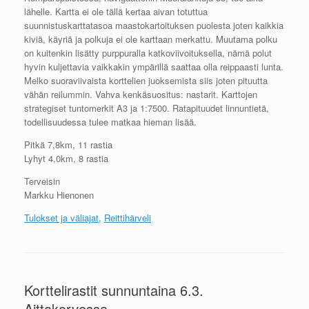
lähelle. Kartta ei ole tällä kertaa aivan totuttua
suunnistuskarttatasoa maastokartoituksen puolesta joten kaikkia
kiviä, käyriä ja polkuja ei ole karttaan merkattu. Muutama polku
on kuitenkin lisätty purppuralla katkoviivoituksella, nämä polut
hyvin kuljettavia vaikkakin ympärillä saattaa olla reippaasti lunta.
Melko suoraviivaista korttelien juoksemista siis joten pituutta
vähän reilummin. Vahva kenkäsuositus: nastarit. Karttojen
strategiset tuntomerkit A3 ja 1:7500. Ratapituudet linnuntietä,
todellisuudessa tulee matkaa hieman lisää.
Pitkä 7,8km, 11 rastia
Lyhyt 4,0km, 8 rastia
Terveisin
Markku Hienonen
Tulokset ja väliajat
,
Reittihärveli
Korttelirastit sunnuntaina 6.3.
Aittakorvessa