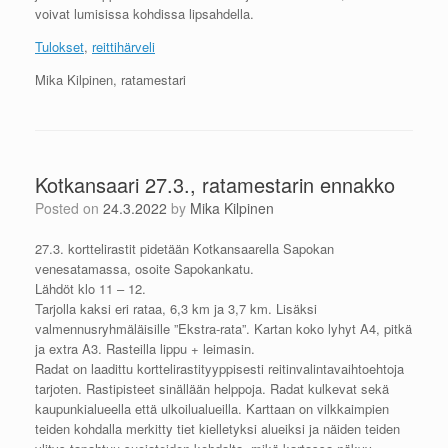
voivat lumisissa kohdissa lipsahdella.
Tulokset
,
reittihärveli
Mika Kilpinen, ratamestari
Kotkansaari 27.3., ratamestarin ennakko
Posted on
24.3.2022
by
Mika Kilpinen
27.3. korttelirastit pidetään Kotkansaarella Sapokan
venesatamassa, osoite Sapokankatu.
Lähdöt klo 11 – 12.
Tarjolla kaksi eri rataa, 6,3 km ja 3,7 km. Lisäksi
valmennusryhmäläisille ”Ekstra-rata”. Kartan koko lyhyt A4, pitkä
ja extra A3. Rasteilla lippu + leimasin.
Radat on laadittu korttelirastityyppisesti reitinvalintavaihtoehtoja
tarjoten. Rastipisteet sinällään helppoja. Radat kulkevat sekä
kaupunkialueella että ulkoilualueilla. Karttaan on vilkkaimpien
teiden kohdalla merkitty tiet kielletyksi alueiksi ja näiden teiden