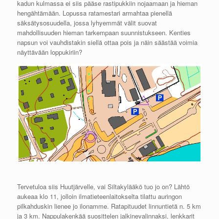
kadun kulmassa ei siis pääse rastipukkiin nojaamaan ja hieman
hengähtämään. Lopussa ratamestari armahtaa pienellä
säksätysosuudella, jossa lyhyemmät välit suovat
mahdollisuuden hieman tarkempaan suunnistukseen. Kenties
napsun voi vauhdistakin siellä ottaa pois ja näin säästää voimia
näyttävään loppukiriin?
Tervetuloa siis Huutjärvelle, vai Siltakylääkö tuo jo on? Lähtö
aukeaa klo 11, jolloin ilmatieteenlaitokselta tilattu auringon
pilkahduskin lienee jo ilonamme. Ratapituudet linnuntietä n. 5 km
ja 3 km. Nappulakenkää suosittelen jalkinevalinnaksi, lenkkarit