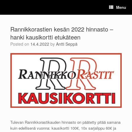
Skip
Menu
to
content
Rannikkorastien kesän 2022 hinnasto –
hanki kausikortti etukäteen
Posted on
14.4.2022
by
Antti Seppä
Tulevan Rannikkorastikauden hinnasto on päätetty pitää samana
kuin edellisenä vuonna: kausikortti 100€, 10x sarjalippu 60€ ja