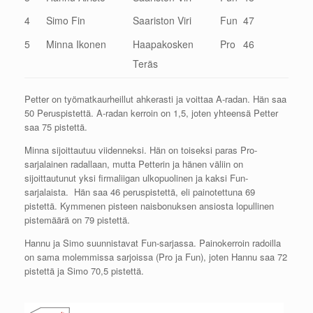
4
Simo Fin
Saariston Viri
Fun
47
5
Minna Ikonen
Haapakosken
Pro
46
Teräs
Petter on työmatkaurheillut ahkerasti ja voittaa A-radan. Hän saa
50 Peruspistettä. A-radan kerroin on 1,5, joten yhteensä Petter
saa 75 pistettä.
Minna sijoittautuu viidenneksi. Hän on toiseksi paras Pro-
sarjalainen radallaan, mutta Petterin ja hänen väliin on
sijoittautunut yksi firmaliigan ulkopuolinen ja kaksi Fun-
sarjalaista. Hän saa 46 peruspistettä, eli painotettuna 69
pistettä. Kymmenen pisteen naisbonuksen ansiosta lopullinen
pistemäärä on 79 pistettä.
Hannu ja Simo suunnistavat Fun-sarjassa. Painokerroin radoilla
on sama molemmissa sarjoissa (Pro ja Fun), joten Hannu saa 72
pistettä ja Simo 70,5 pistettä.