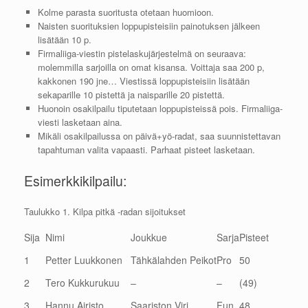
Kolme parasta suoritusta otetaan huomioon.
Naisten suorituksien loppupisteisiin painotuksen jälkeen
lisätään 10 p.
Firmaliiga-viestin pistelaskujärjestelmä on seuraava:
molemmilla sarjoilla on omat kisansa. Voittaja saa 200 p,
kakkonen 190 jne… Viestissä loppupisteisiin lisätään
sekaparille 10 pistettä ja naisparille 20 pistettä.
Huonoin osakilpailu tiputetaan loppupisteissä pois. Firmaliiga-
viesti lasketaan aina.
Mikäli osakilpailussa on päivä+yö-radat, saa suunnistettavan
tapahtuman valita vapaasti. Parhaat pisteet lasketaan.
Esimerkkikilpailu:
Taulukko 1. Kilpa pitkä -radan sijoitukset
Sija
Nimi
Joukkue
Sarja
Pisteet
1
Petter Luukkonen
Tähkälahden Peikot
Pro
50
2
Tero Kukkurukuu
–
–
(49)
3
Hannu Airisto
Saariston Viri
Fun
48