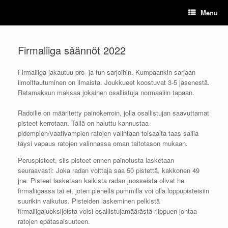
Skip
Menu
to
content
Firmaliiga säännöt 2022
Firmaliiga jakautuu pro- ja fun-sarjoihin. Kumpaankin sarjaan
ilmoittautuminen on ilmaista. Joukkueet koostuvat 3-5 jäsenestä.
Ratamaksun maksaa jokainen osallistuja normaaliin tapaan.
Radoille on määritetty painokerroin, jolla osallistujan saavuttamat
pisteet kerrotaan. Tällä on haluttu kannustaa
pidempien/vaativampien ratojen valintaan toisaalta taas sallia
täysi vapaus ratojen valinnassa oman taitotason mukaan.
Peruspisteet, siis pisteet ennen painotusta lasketaan
seuraavasti: Joka radan voittaja saa 50 pistettä, kakkonen 49
jne. Pisteet lasketaan kaikista radan juosseista olivat he
firmaliigassa tai ei, joten pienellä pummilla voi olla loppupisteisiin
suurikin vaikutus. Pisteiden laskeminen pelkistä
firmaliigajuoksijoista voisi osallistujamäärästä riippuen johtaa
ratojen epätasaisuuteen.