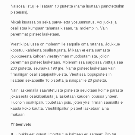
Naisosallistujille lisätään 10 pistettä (nämä lisätään painotettuihin
pisteisiin).
Mikäli kisassa on sekä päivä- että yösuunnistus, voi juoksija
osallistua kumpaan tahansa kisaan, tai molempiin. Vain
paremmat pisteet lasketaan.
Viestikilpailussa on molemmille sarjoille oma ratansa. Joukkue
koostuu kahdesta osallistujasta. Mikään ei estä samasta
joukkueesta kahden viestiryhmän muodostamista, jolloin
paremman pisteet lasketaan. Molemmissa sarjoissa voittaja saa
200 pistettä, seuraava 190 jne. Nämä pisteet lasketaan vain
firmaliigan osallistujajoukkueista. Viestissä loppupisteisiin
lisätään sekaparille 10 pistettä ja naisparille 20 pistettä.
Näin laskemalla saavutetuista pisteistä seulotaan kolme parasta
jokaisesta osakilpailusta ja lasketaan kauden lopussa yhteen.
Huonoin osakilpailu tiputetaan pois, joten yksi firman saunailta ei
kaada koko kautta. Viestikilpailun pisteet lasketaan aina
mukaan.
Yhteenveto
Joukkueet voivat ilmoittautua kahteen eri sarjaan: Pro tai