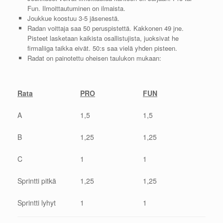
Fun. Ilmoittautuminen on ilmaista.
Joukkue koostuu 3-5 jäsenestä.
Radan voittaja saa 50 peruspistettä. Kakkonen 49 jne.
Pisteet lasketaan kaikista osallistujista, juoksivat he
firmaliiga taikka eivät. 50:s saa vielä yhden pisteen.
Radat on painotettu oheisen taulukon mukaan:
Rata
PRO
FUN
A
1,5
1,5
B
1,25
1,25
C
1
1
Sprintti pitkä
1,25
1,25
Sprintti lyhyt
1
1