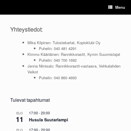
Skip
Menu
to
content
Yhteystiedot:
Mika Kilpinen: Tulostekartat, Kopioklubi Oy
Puhelin: 040 481 4291
Kimmo Kääriäinen: Rannikkorastit, Kymin Suunnistajat
Puhelin: 040 700 1692
Jenna Niinisalo: Rannikkorastit-vastaava, Vehkalahden
Veikot
Puhelin: 040 860 4693
Tulevat tapahtumat
17:00
-
20:00
ELO
11
Husula Suutarlampi
17:00
-
20:00
ELO