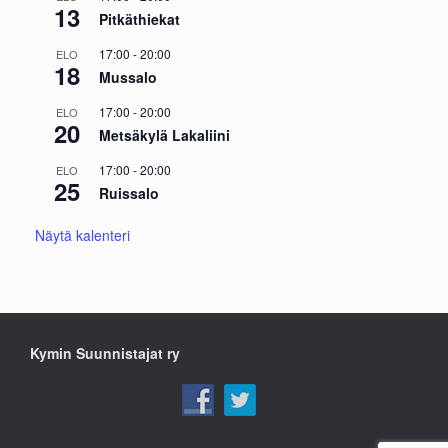
13
Pitkäthiekat
17:00
-
20:00
ELO
18
Mussalo
17:00
-
20:00
ELO
20
Metsäkylä Lakaliini
17:00
-
20:00
ELO
25
Ruissalo
Näytä kalenteri
Kymin Suunnistajat ry