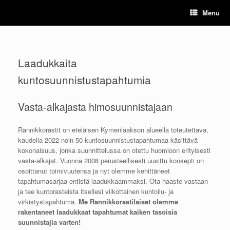
Skip
Menu
to
content
Laadukkaita
kuntosuunnistustapahtumia
Vasta-alkajasta himosuunnistajaan
Rannikkorastit on eteläisen Kymenlaakson alueella toteutettava,
kaudella 2022 noin 50 kuntosuunnistustapahtumaa käsittävä
kokonaisuus, jonka suunnittelussa on otettu huomioon erityisesti
vasta-alkajat. Vuonna 2008 perusteellisesti uusittu konsepti on
osoittanut toimivuutensa ja nyt olemme kehittäneet
tapahtumasarjaa entistä laadukkaammaksi. Ota haaste vastaan
ja tee kuntorasteista itsellesi viikottainen kuntoilu- ja
virkistystapahtuma.
Me Rannikkorastilaiset olemme
rakentaneet laadukkaat tapahtumat kaiken tasoisia
suunnistajia varten!