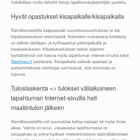
mahdollisia muita tärkeitä tietoja tapahtumanjärjestäjän puolelta.
Hyvät opastukset kisapaikalle/kisapaikalla
Rannikkorasteille saapuessasi suunnistussuorituksesi ei ala
kilpailukeskuksen etsimisestä. Kalenterin mukaisesta kohdasta
on selkeä rastilippu- ja kylttiopastus parkkipaikalle ja
kisakeskukseen. Kilpailukeskuksen tarkan sijainnin
karttalinkkinä voit katsoa myös tapahtuman internet-sivuilta sekä
Rastilippu.fi
palvelusta. Kisapaikalla selkeät opasteet ja
auttamishaluiset toimitsijat varmistavat, että toimintasi on
sujuvaa.
Tuloslaskenta => tulokset väliaikoineen
tapahtuman Internet-sivuilla heti
maaliintulon jälkeen
Rannikkorasteilla voit suunnistaa kelloa vastaan tai myös ilman
aikaa. Valinta on sinun. Jokaisessa tapahtumassa on
tulospalvelu ja online-tulokset mielenkiintoisine rastiväliaikoineen