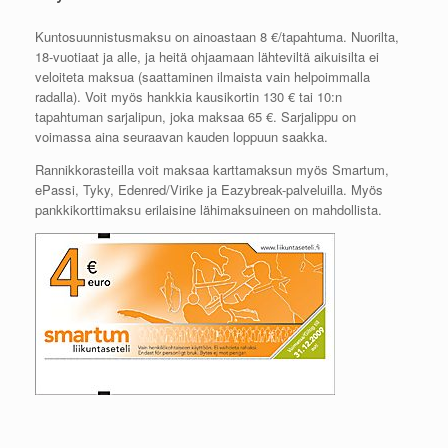
Kuntosuunnistusmaksu on ainoastaan 8 €/tapahtuma. Nuorilta,
18-vuotiaat ja alle, ja heitä ohjaamaan lähteviltä aikuisilta ei
veloiteta maksua (saattaminen ilmaista vain helpoimmalla
radalla). Voit myös hankkia kausikortin 130 € tai 10:n
tapahtuman sarjalipun, joka maksaa 65 €. Sarjalippu on
voimassa aina seuraavan kauden loppuun saakka.
Rannikkorasteilla voit maksaa karttamaksun myös Smartum,
ePassi, Tyky, Edenred/Virike ja Eazybreak-palveluilla. Myös
pankkikorttimaksu erilaisine lähimaksuineen on mahdollista.