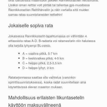
ovat luettavissa maalintulon jälkeen Rannikkorastien nettisivuilta.
Lisäksi oman reittisi voit piirtää tai tallentaa gps-muodossa
Rannikkorastien Reittihärveliin ja näin vertailla sitä muiden
samaa rataa suunnistaneiden reitteihin!
Jokaiselle sopiva rata
Jokaisessa Rannikkorastit-tapahtumassa on vähintään 4
eritasoista rataa A-D. B-radasta voi ratamestarin niin halutessa
olla tarjolla lyhyempi BL-versio.
A = vaativa pitkä, 5-7 km
B = keskivaikea pitkä, 4-5 km
C = helppo pitkä, 2,5-3,5 km
D = helppo lyhyt, 2 km
Ratatarjonnassa saattaa olla vaihtelua (varsinkin
sprinttisuunnistuksessa), koska radat suunnitellaan aina
käytettävissä olevan maaston mukaan.
Mahdollisuus erilaisten liikuntasetelin
käyttöön maksuvälineenä