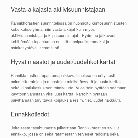
Vasta-alkajasta aktiivisuunnistajaan
Rannikkorastien suunnittelussa on huomioitu kuntosuunnistusten
koko kohderyhmä: niin vasta-alkajat kuin myös
aktiivisuunnistajat ja kilpasuunnistajat. Pyrimme jatkuvasti
kehittämään tapahtumaa entistä monipuolisemmaksi ja
asiakasystävällisemmäksi!
Hyvät maastot ja uudet/uudehkot kartat
Rannikkorastien tapahtumapaikkavalinnoissa on erityisesti
painotettu ratojen ja maastojen miellyttävyyttä ja uusia karttoja
sekä kilpailukeskuksen toimivuutta. Vuosittain pyritään saamaan
käyttöön vähintään yksi uusi kartta. Kartoihin pyritään
päivittämään tarvittavia korjauksia (esim. tiet, uudet hakkuut).
Ennakkotiedot
Jokaisesta tapahtumasta julkaistaan Rannikkorastien sivuilla
ennakko, jossa on sekä ratamestarin terveiset radoista sekä