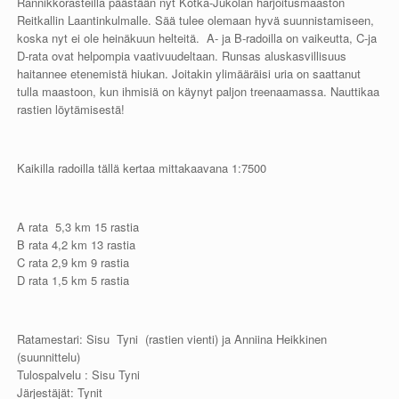
Rannikkorasteilla päästään nyt Kotka-Jukolan harjoitusmaaston
Reitkallin Laantinkulmalle. Sää tulee olemaan hyvä suunnistamiseen,
koska nyt ei ole heinäkuun helteitä. A- ja B-radoilla on vaikeutta, C-ja
D-rata ovat helpompia vaativuudeltaan. Runsas aluskasvillisuus
haitannee etenemistä hiukan. Joitakin ylimääräisi uria on saattanut
tulla maastoon, kun ihmisiä on käynyt paljon treenaamassa. Nauttikaa
rastien löytämisestä!
Kaikilla radoilla tällä kertaa mittakaavana 1:7500
A rata 5,3 km 15 rastia
B rata 4,2 km 13 rastia
C rata 2,9 km 9 rastia
D rata 1,5 km 5 rastia
Ratamestari: Sisu Tyni (rastien vienti) ja Anniina Heikkinen
(suunnittelu)
Tulospalvelu : Sisu Tyni
Järjestäjät: Tynit