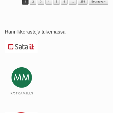
1
2
3
4
5
6
…
258
Seuraava »
Post navigation
Rannikkorasteja tukemassa