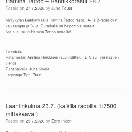
Hamina Tattoo – Rannikkorastit 28.7
Posted on
27.7.2026
by
Juho Pousi
Myllykylän Leirikankaalla Hamina Tattoo rastit. A- ja B-radat ovat
vaikeampia ja C- ja D -radoilla on helpompia rasteja.
Nyt siis kaikki Hamina Tattoo rasteille!
Terveisin,
Ratamestari Anniina Heikkinen (suunnttittelu) ja Sisu Tyni (rastien
vienti)
Tulospalvelu Juha Kivelä
Järjestäjä Tytti Tuutti
Laantinkulma 23.7. (kaikilla radoilla 1:7500
mittakaava!)
Posted on
23.7.2026
by
Eero Inkeri