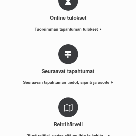
Online tulokset
Tuoreimman tapahtuman tulokset
Seuraavat tapahtumat
Seuraavan tapahtuman tiedot, sijanti ja osoite
Reittihärveli
Piirrä reittisi, vertaa sitä muihin ja kehity...