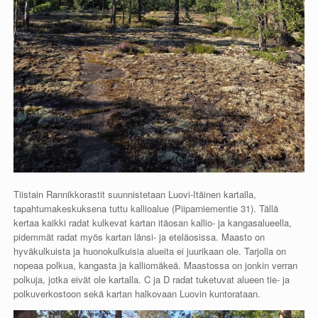
Tiistain Rannikkorastit suunnistetaan Luovi-Itäinen kartalla,
tapahtumakeskuksena tuttu kallioalue (Piiparniementie 31). Tällä
kertaa kaikki radat kulkevat kartan itäosan kallio- ja kangasalueella,
pidemmät radat myös kartan länsi- ja eteläosissa. Maasto on
hyväkulkuista ja huonokulkuisia alueita ei juurikaan ole. Tarjolla on
nopeaa polkua, kangasta ja kalliomäkeä. Maastossa on jonkin verran
polkuja, jotka eivät ole kartalla. C ja D radat tuketuvat alueen tie- ja
polkuverkostoon sekä kartan halkovaan Luovin kuntorataan.