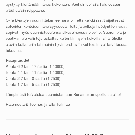
pystytty kiertämään lähes kokonaan. Vauhdin voi siis halutessaan
pitää varsin reippaana.
C- ja D-ratojen suunnittelun teemana oli, että kaikki rastit sijaitsevat
selkeiden kohteiden läheisyydessä. Teitä ja polkuja hyödyntäen radat
sopivat myös suunnistusuransa alkuvaiheessa oleville. Suorempia ja
vaativampia valintoja uskaltaa kuitenkin hyvin kokeilla, sillä lähellä
oleviin kulku-uriin tai muihin hyvin erottuviin kohteisiin voi tarvittaessa
tukeutua.
Ratapituudet:
A-rata 6,2 km, 17 rastia (1:10000)
B-rata 4,1 km, 11 rastia (1:10000)
C-rata 2,7 km, 8 rastia (1:7500)
D-rata 1,7 km, 5 rastia (1:7500)
Lämpimästi tervetuloa suunnistamaan Runamusan upeille saloille!
Ratamestarit Tuomas ja Ella Tulimaa