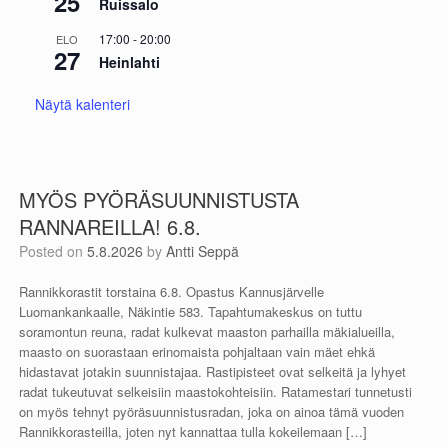
25
Ruissalo
17:00
-
20:00
ELO
27
Heinlahti
Näytä kalenteri
MYÖS PYÖRÄSUUNNISTUSTA
RANNAREILLA! 6.8.
Posted on
5.8.2026
by
Antti Seppä
Rannikkorastit torstaina 6.8. Opastus Kannusjärvelle
Luomankankaalle, Näkintie 583. Tapahtumakeskus on tuttu
soramontun reuna, radat kulkevat maaston parhailla mäkialueilla,
maasto on suorastaan erinomaista pohjaltaan vain mäet ehkä
hidastavat jotakin suunnistajaa. Rastipisteet ovat selkeitä ja lyhyet
radat tukeutuvat selkeisiin maastokohteisiin. Ratamestari tunnetusti
on myös tehnyt pyöräsuunnistusradan, joka on ainoa tämä vuoden
Rannikkorasteilla, joten nyt kannattaa tulla kokeilemaan […]