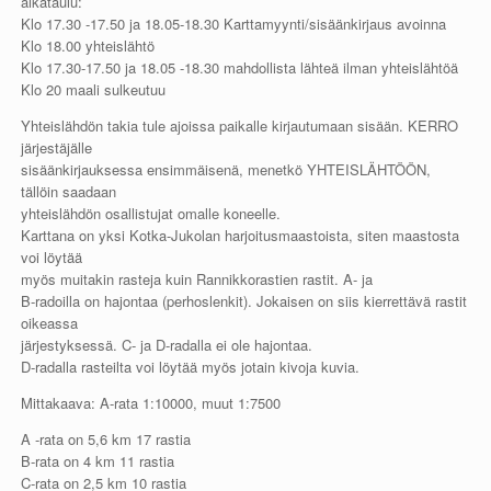
aikataulu:
Klo 17.30 -17.50 ja 18.05-18.30 Karttamyynti/sisäänkirjaus avoinna
Klo 18.00 yhteislähtö
Klo 17.30-17.50 ja 18.05 -18.30 mahdollista lähteä ilman yhteislähtöä
Klo 20 maali sulkeutuu
Yhteislähdön takia tule ajoissa paikalle kirjautumaan sisään. KERRO
järjestäjälle
sisäänkirjauksessa ensimmäisenä, menetkö YHTEISLÄHTÖÖN,
tällöin saadaan
yhteislähdön osallistujat omalle koneelle.
Karttana on yksi Kotka-Jukolan harjoitusmaastoista, siten maastosta
voi löytää
myös muitakin rasteja kuin Rannikkorastien rastit. A- ja
B-radoilla on hajontaa (perhoslenkit). Jokaisen on siis kierrettävä rastit
oikeassa
järjestyksessä. C- ja D-radalla ei ole hajontaa.
D-radalla rasteilta voi löytää myös jotain kivoja kuvia.
Mittakaava: A-rata 1:10000, muut 1:7500
A -rata on 5,6 km 17 rastia
B-rata on 4 km 11 rastia
C-rata on 2,5 km 10 rastia