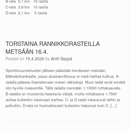
B-rata 5,1 km 15 rastia
C-rata 3,6 km 10 rastia
D-rata 2,1 km 5 rastia
TORSTAINA RANNIKKORASTEILLA
METSÄÄN 16.4.
Posted on
15.4.2026
by
Antti Seppä
Sprinttisuunnistusten jälkeen päästään keväiseen metsään,
Mäkelänkankaalle, jossa aluskasvillisuus ei vielä haittaa kulkua. A-
radalla pääsee ihastelemaan meren näköaloja. Muut radat eivät ennätä
niin hyville maisemille. Tällä radalla mennään 1:10000 mittakaavalla.
B-radalla on muutamia haastavia välejä, mutta mittakaava 1:7500
auttaa kuitenkin lukemaan karttaa. C- ja D-radat tukeutuvat teihin ja
polkuihin, D-rata on huomattavasti kuitenkin helpompi kuin C. […]