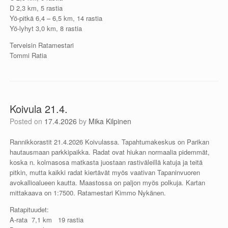
D 2,3 km, 5 rastia
Yö-pitkä 6,4 – 6,5 km, 14 rastia
Yö-lyhyt 3,0 km, 8 rastia
Terveisin Ratamestari
Tommi Ratia
Koivula 21.4.
Posted on
17.4.2026
by
Mika Kilpinen
Rannikkorastit 21.4.2026 Koivulassa. Tapahtumakeskus on Parikan
hautausmaan parkkipaikka. Radat ovat hiukan normaalia pidemmät,
koska n. kolmasosa matkasta juostaan rastiväleillä katuja ja teitä
pitkin, mutta kaikki radat kiertävät myös vaativan Tapaninvuoren
avokallioalueen kautta. Maastossa on paljon myös polkuja. Kartan
mittakaava on 1:7500. Ratamestari Kimmo Nykänen.
Ratapituudet:
A-rata 7,1 km 19 rastia