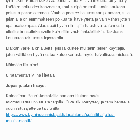
lyhin 2km. Kartan koko A3, paitsi D-rata A4. Vaativuutta on yritetty
lisätä ratapituuden kasvaessa, mutta eipä ne rastit kovin kaukana
poluista pääse olemaan. Vauhtia pääsee halutessaan pitämään, sillä
jalan alla on enimmäkseen polkua tai kävelytietä ja vain vähän jotain
epätasaisempaa. Alue sopii hyvin niin lajiin tutustuvalle, rennosta
ulkoilusta nautiskelevalle kuin niille vauhtihakuisillekin. Tarkkana
kannattaa toki tässä lajissa olla.
Matkan varrella on alueita, joissa kulkee muitakin teiden käyttäjiä,
joten välillä on hyvä nostaa katse kartasta myös turvallisuusmielessä.
Nähdään tiistaina!
t. ratamestari Miina Hietala
Jopas jotakin lisäys:
Kataariinan Rannikkorasteilla samaan hintaan myös
micromuistisuunnistusta tarjolla. Oiva alkuverryttely ja tapa herätellä
suunnistusajattelua talviunilta!
https://www.kyminsuunnistajat.fi/tapahtuma/sprinttiharjoitus-
rannikkorastit/