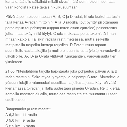
kartalle, älä siis säikähdä mikäli sivusilmällä semmoisen huomaat,
vaan kohdista katse takaisin kulkusuuntaan.
Päivällä perinteiseen tapaan A, B, C ja D radat, B-rata kurkottaa tosin
tällä kertaa A-radan mittoihin. A ja B radoilla liput pyritty piilottamaan
parhaimpiin tai pahimpiin (riippuu miten asian ajattelee) painanteisiin
jotka maastokäynnillä löytyi. C-rata mukavaa perustekemistä ilman
mitään kätköjä. Tälläkin radalla rastit metsässä, mutta selkeillä
rastipisteillä tie/polku kiertoja tarjoillen. D-Rata tuttuun tapaan
suunniteltu vasta-alkajille ja muille ei suunnistusta (vielä) harrastaville
ulkoilijoille. A-, B- ja C-rata ylittävät Kankaantien, varovaisuutta tien
ylitykseen.
21:00 Yhteislähtöön tarjolla hajontarata joka pohjautuu päivän A ja B
radan rasteihin. Sekä myös lyhyempi ja helpompi C-rata. Aloitteleville
yösuunnistajille ratamestari suosittaa harjoitusta jossa käyt päivällä
kiertämässä C-radan ja illalla uudestaan pimeän C-radan. Reitti kierää
samoilla maaston alueilla, mutta osa rastipisteistä muuttanut uuteen
osoitteeseen.
Ratapituudet ja rastimäärät:
A 6,3 km, 11 rastia
B 5,6 km, 9 rastia
C 2,9 km, 6 rastia