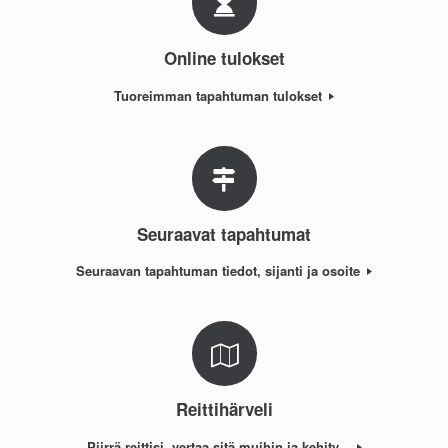
Online tulokset
Tuoreimman tapahtuman tulokset
Seuraavat tapahtumat
Seuraavan tapahtuman tiedot, sijanti ja osoite
Reittihärveli
Piirrä reittisi, vertaa sitä muihin ja kehity...