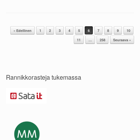
« Edellinen
1
2
3
4
5
6
7
8
9
10
Post navigation
11
…
258
Seuraava »
Rannikkorasteja tukemassa