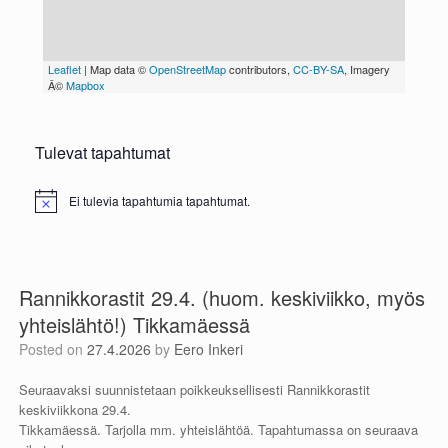
Tulevat tapahtumat
Ei tulevia tapahtumia tapahtumat.
N
o
t
i
c
e
Rannikkorastit 29.4. (huom. keskiviikko, myös
yhteislähtö!) Tikkamäessä
Posted on
27.4.2026
by
Eero Inkeri
Seuraavaksi suunnistetaan poikkeuksellisesti Rannikkorastit
keskiviikkona 29.4.
Tikkamäessä. Tarjolla mm. yhteislähtöä. Tapahtumassa on seuraava