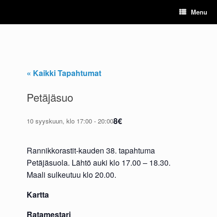
Skip
Menu
to
content
« Kaikki Tapahtumat
Petäjäsuo
8€
10 syyskuun, klo 17:00
-
20:00
Rannikkorastit-kauden 38. tapahtuma
Petäjäsuola. Lähtö auki klo 17.00 – 18.30.
Maali sulkeutuu klo 20.00.
Kartta
Ratamestari