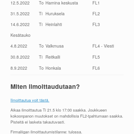
12.5.2022
To
Hamina keskusta
FL1
31.5.2022
Ti
Huruksela
FL2
14.6.2022
Ti
Heinlahti
FL3
Kesätauko
4.8.2022
To
Valkmusa
FL4 - Viesti
30.8.2022
Ti
Reitkalli
FL5
8.9.2022
To
Honkala
FL6
Miten ilmoittaudutaan?
Ilmoittautua voit tästä.
Aikaa ilmoittautua Ti 21.5 klo 17:00 saakka. Joukkueen
kokoonpanon muutokset on mahdollisia FL2-tpahtumaan saakka.
Pisteitä ei lasketa takautuvasti.
Firmaliigan ilmoittautumistilanne: tulossa.