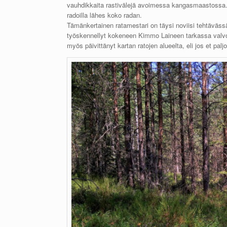
vauhdikkaita rastivälejä avoimessa kangasmaastossa. K
radoilla lähes koko radan.
Tämänkertainen ratamestari on täysi noviisi tehtäväss
työskennellyt kokeneen Kimmo Laineen tarkassa valvon
myös päivittänyt kartan ratojen alueelta, eli jos et paljoa