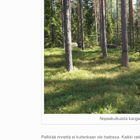
Nopeakulkuista kangas
Pelkkää rinnettä ei kuitenkaan ole tiedossa. Kaikki ra