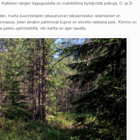
aikkien ratojen loppupuolella on mahdollista hyödyntää polkuja, C- ja D-
ään, mutta suunnistajien oikeusturvan takaamiseksi ratamestari on
nassa, joten ainakin pahimmat kuprut on siivottu radoista pois. Kimmo on
 poistu optimireitiltä, niin kartta on ajan tasalla.