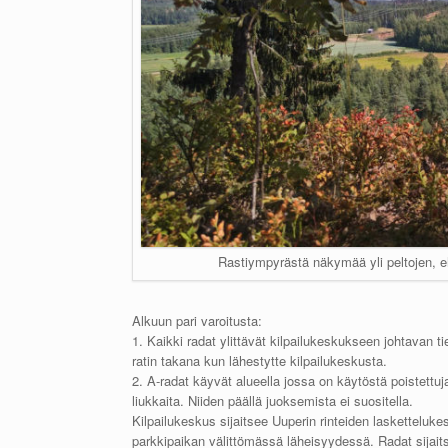
Rastiympyrästä näkymää yli peltojen, e
Alkuun pari varoitusta:
1. Kaikki radat ylittävät kilpailukeskukseen johtavan ti
ratin takana kun lähestytte kilpailukeskusta.
2. A-radat käyvät alueella jossa on käytöstä poistettuj
liukkaita. Niiden päällä juoksemista ei suositella.
Kilpailukeskus sijaitsee Uuperin rinteiden lasketteluke
parkkipaikan välittömässä läheisyydessä. Radat sijaits