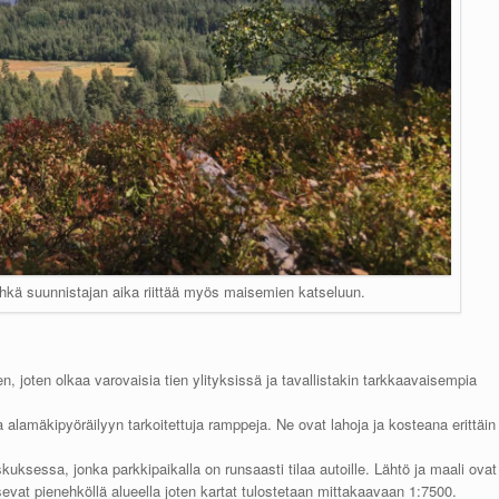
hkä suunnistajan aika riittää myös maisemien katseluun.
en, joten olkaa varovaisia tien ylityksissä ja tavallistakin tarkkaavaisempia
a alamäkipyöräilyyn tarkoitettuja ramppeja. Ne ovat lahoja ja kosteana erittäin
skuksessa, jonka parkkipaikalla on runsaasti tilaa autoille. Lähtö ja maali ovat
evat pienehköllä alueella joten kartat tulostetaan mittakaavaan 1:7500.