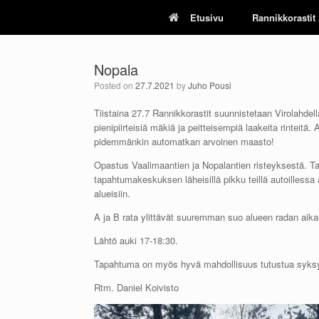
Skip
Etusivu
Rannikkorastit
to
content
Nopala
Posted on
27.7.2021
by
Juho Pousi
Tiistaina 27.7 Rannikkorastit suunnistetaan Virolahdel
pienipiirteisiä mäkiä ja peitteisempiä laakeita rinteitä
pidemmänkin automatkan arvoinen maasto!
Opastus Vaalimaantien ja Nopalantien risteyksestä. T
tapahtumakeskuksen läheisillä pikku teillä autoillessa 
alueisiin.
A ja B rata ylittävät suuremman suo alueen radan aikana
Lähtö auki 17-18:30.
Tapahtuma on myös hyvä mahdollisuus tutustua syksyl
Rtm. Daniel Koivisto