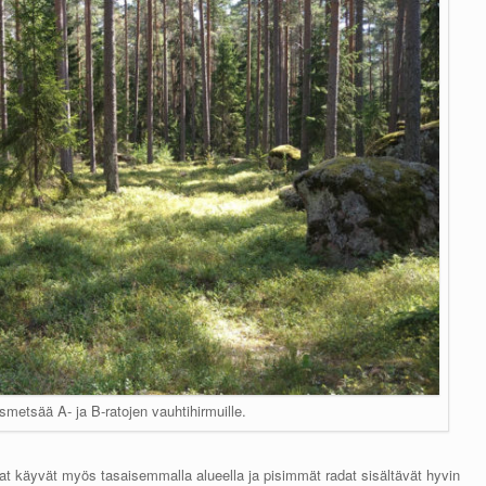
metsää A- ja B-ratojen vauhtihirmuille.
dat käyvät myös tasaisemmalla alueella ja pisimmät radat sisältävät hyvin