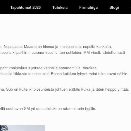
Tapahtumat 2026
Tuloksia
Firmaliiga
Blogi
la, Nopalassa. Maasto on hienoa ja monipuolista: nopeita kankaita,
. Alueella kilpailtiin muutama vuosi sitten sotilaiden MM viesti. Ehdottomasti
apahtumakeskus sijaitsee vanhalla soramontulla. Varokaa
alueella liikkuvia suunnistajia! Ennen kaikkea lyhyet radat tukeutuvat näihin
. Suo on kuitenki olosuhteista johtuen erittäis kuiva ja täten helppo ylittää.
lä odottavan SM yö suunniistuksen ratamestarin tyyliin.