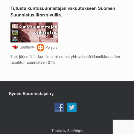
Tutustu kuntosuunnistajan vakuutukseen Suomen
Suunnistusliiton sivuilla.
Tuet järjestäjiä, kun ilmoitat ostosi yhteydessä Rannikkorastien
tapahtumatunnuksen 211.
Kymin Suunnistajat ry
Theme by
SiteOrigin