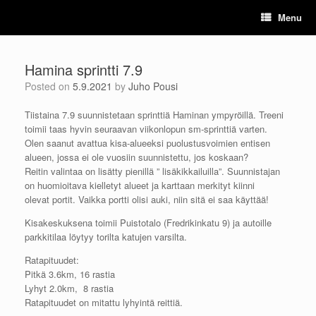
Skip
Menu
to
content
Hamina sprintti 7.9
Posted on
5.9.2021
by
Juho Pousi
Tiistaina 7.9 suunnistetaan sprinttiä Haminan ympyröillä. Treeni
toimii taas hyvin seuraavan viikonlopun sm-sprinttiä varten.
Olen saanut avattua kisa-alueeksi puolustusvoimien entisen
alueen, jossa ei ole vuosiin suunnistettu, jos koskaan?
Reitin valintaa on lisätty pienillä ” lisäkikkailuilla”. Suunnistajan
on huomioitava kielletyt alueet ja karttaan merkityt kiinni
olevat portit. Vaikka portti olisi auki, niin sitä ei saa käyttää!
Kisakeskuksena toimii Puistotalo (Fredrikinkatu 9) ja autoille
parkkitilaa löytyy torilta katujen varsilta.
Ratapituudet:
Pitkä 3.6km, 16 rastia
Lyhyt 2.0km, 8 rastia
Ratapituudet on mitattu lyhyintä reittiä.