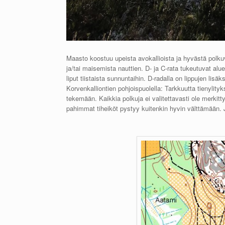
Maasto koostuu upeista avokallioista ja hyvästä polku
ja/tai maisemista nauttien. D- ja C-rata tukeutuvat alue
liput tiistaista sunnuntaihin. D-radalla on lippujen lis
Korvenkalliontien pohjoispuolella: Tarkkuutta tienylity
tekemään. Kaikkia polkuja ei valitettavasti ole merkitt
pahimmat tiheiköt pystyy kuitenkin hyvin välttämään. 