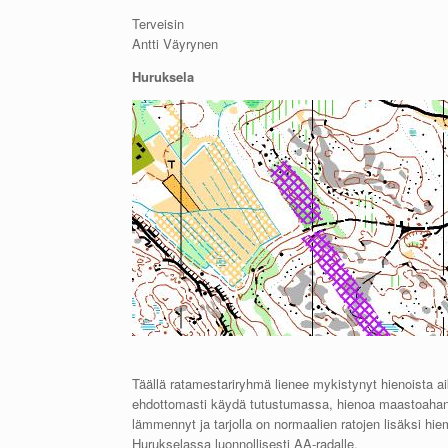
Terveisin
Antti Väyrynen
Huruksela
Täällä ratamestariryhmä lienee mykistynyt hienoista 
ehdottomasti käydä tutustumassa, hienoa maastoahan 
lämmennyt ja tarjolla on normaalien ratojen lisäksi h
Hurukselassa luonnollisesti AA-radalle.