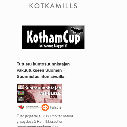
Tutustu kuntosuunnistajan
vakuutukseen Suomen
Suunnistusliiton sivuilla.
Tuet järjestäjiä, kun ilmoitat ostosi
yhteydessä Rannikkorastien
tapahtumatunnuksen 211.