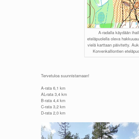
A-radalla käydään iha
eteläpuolella oleva hakkuuau
vielä karttaan päivitetty. Au
Korvenkalliontien eteläpu
Tervetuloa suunnistamaan!
A-rata 6,1 km
AL-rata 3,4 km
B-rata 4,4 km
C-rata 3,2 km
D-rata 2,0 km