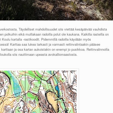
verkostosta. Täydelliset mahdollisuudet siis viettää kesäpäivää vauhdista
en polkuihin eikä muillakaan radoilla polut ole kaukana. Kaikilla rasteilla on
äksi Koulu kartalla -rastikoodit. Pidemmillä radoilla käydään myös
ksessä! Karttaa saa lukea tarkasti ja varmasti reitinvalintaakin pääsee
y karttaan ja osa kartan aukoistakin on enempi jo pusikkoa. Reitinvalinnoilla
Joukolla siis nauttimaan upeasta avokalliomaastosta.