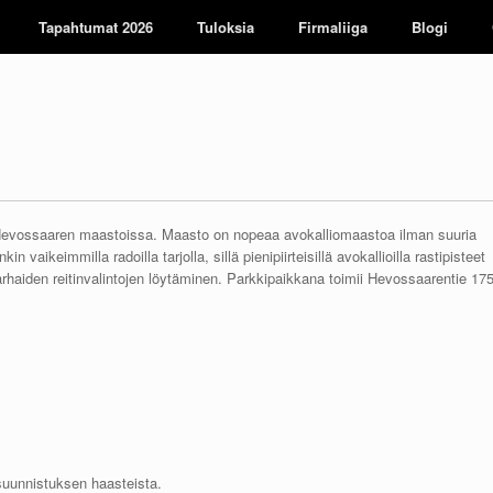
Tapahtumat 2026
Tuloksia
Firmaliiga
Blogi
Hevossaaren maastoissa. Maasto on nopeaa avokalliomaastoa ilman suuria
vaikeimmilla radoilla tarjolla, sillä pienipiirteisillä avokallioilla rastipisteet
parhaiden reitinvalintojen löytäminen. Parkkipaikkana toimii Hevossaarentie 17
 suunnistuksen haasteista.