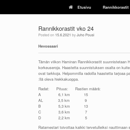
Skip
Etusivu
Rannikkorastit
to
content
Rannikkorastit vko 24
Posted on
15.6.2021
by
Juho Pousi
Hevossaari
Tämän viikon Haminan Rannikkorastit suunnistetaan 
korkeuseroja. Haastetta suunnistuksen osalta on kuitenkin 
ovat tarkkoja. Helpommilla radoilla haastetta tarjoaa 
:llä oleva hiekkakuoppa.
Radat: Pituus: Rastien määrä:
A 6,1 km 15
AL 3,5 km 9
B 5,3 km 13
C 3,6 km 7
D 2,2 km 5
Ratamestari toivottaa kaikki tervetulleiksi nauttimaan