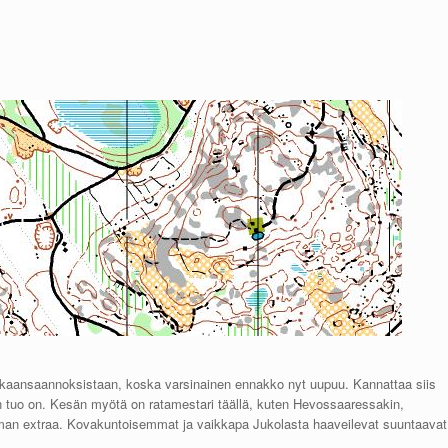
aikaansaannoksistaan, koska varsinainen ennakko nyt uupuu. Kannattaa siis
tuo on. Kesän myötä on ratamestari täällä, kuten Hevossaaressakin,
ieman extraa. Kovakuntoisemmat ja vaikkapa Jukolasta haaveilevat suuntaavat