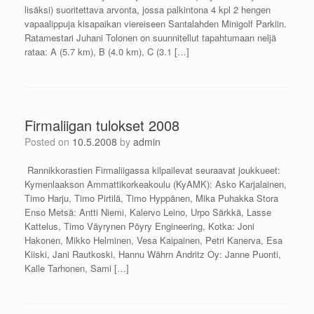
lisäksi) suoritettava arvonta, jossa palkintona 4 kpl 2 hengen
vapaalippuja kisapaikan viereiseen Santalahden Minigolf Parkiin.
Ratamestari Juhani Tolonen on suunnitellut tapahtumaan neljä
rataa: A (5.7 km), B (4.0 km), C (3.1 […]
Firmaliigan tulokset 2008
Posted on
10.5.2008
by
admin
Rannikkorastien Firmaliigassa kilpailevat seuraavat joukkueet:
Kymenlaakson Ammattikorkeakoulu (KyAMK): Asko Karjalainen,
Timo Harju, Timo Pirtilä, Timo Hyppänen, Mika Puhakka Stora
Enso Metsä: Antti Niemi, Kalervo Leino, Urpo Särkkä, Lasse
Kattelus, Timo Väyrynen Pöyry Engineering, Kotka: Joni
Hakonen, Mikko Helminen, Vesa Kaipainen, Petri Kanerva, Esa
Kiiski, Jani Rautkoski, Hannu Währn Andritz Oy: Janne Puonti,
Kalle Tarhonen, Sami […]