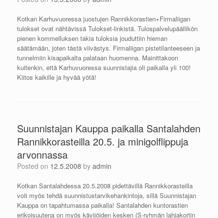
Kotkan Karhuvuoressa juostujen Rannikkorastien+Firmaliigan
tulokset ovat nähtävissä Tulokset-linkistä. Tulospalvelupäällikön
pienen kommelluksen takia tuloksia jouduttiin hieman
säätämään, joten tästä viivästys. Firmaliigan pistetilanteeseen ja
tunnelmiin kisapaikalta palataan huomenna. Mainittakoon
kuitenkin, että Karhuvuoressa suunnistajia oli paikalla yli 100!
Kiitos kaikille ja hyvää yötä!
Suunnistajan Kauppa paikalla Santalahden
Rannikkorasteilla 20.5. ja minigolflippuja
arvonnassa
Posted on
12.5.2008
by
admin
Kotkan Santalahdessa 20.5.2008 pidettävillä Rannikkorasteilla
voit myös tehdä suunnistustarvikehankintoja, sillä Suunnistajan
Kauppa on tapahtumassa paikalla! Santalahden kuntorastien
erikoisuutena on myös kävijöiden kesken (S-ryhmän lahjakortin