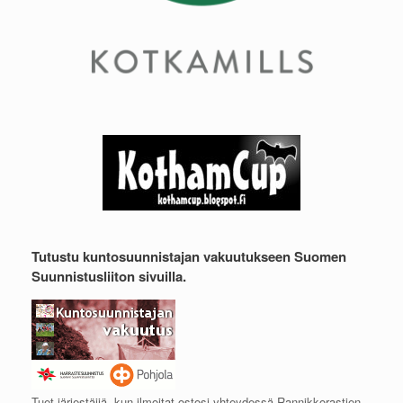
Tutustu kuntosuunnistajan vakuutukseen Suomen
Suunnistusliiton sivuilla.
Tuet järjestäjiä, kun ilmoitat ostosi yhteydessä Rannikkorastien