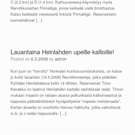
C (2.2 km) ja D (1.4 km). Karhuvuoressa käynnistyy myös
Rannikkorastien Firmaliiga, jonne kerkeää vielä ilmoittautua.
Katso lisätiedot viereisestä linkistä 'Firmaliiga'. Ratamestarin
luonnehdinnat […]
Lauantaina Heinlahden upeille kallioille!
Posted on
6.5.2008
by
admin
Kun juuri on "toivuttu" Honkalan kuntosuunnistuksista, on katse
jo kohti lauantain (10.5.2008) Rannikkorasteja, jotka pidetään
Pyhtään Heinlahdessa kello 14 lähtien. Ratamestari Timo
Kavakko on laatinut Heinlahden kartalle rastirikkaat radat. Timon
mukaan maasto on ratojen alussa polkurikasta kalliomaastoa ja
loppuosa pääsääntöisesti hyväpohjaista "nopeaa metsämaata".
Kartan alueella on suoritettu hieman hakkuita, jotka vaikuttavat
a-,b- ja c-radan loppuosalla. […]