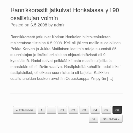
Rannikkorastit jatkuivat Honkalassa yli 90
osallistujan voimin
Posted on
6.5.2008
by
admin
Rannikkorastit jatkuivat Kotkan Honkalan hiihtokeskuksen
maisemissa tiistaina 6.5.2008. Keli oli jälleen meille suosiollinen.
Pekka Korven ja Jukka Matilaisen laatimia ratoja suunnisti 85
suunnistajaa ja lisäksi erilaisissa ohjaustehtävissä oli 9
kyssiläistä. Radat saivat pelkkää kiitosta maaliintulijoilta ja
maastokin oli riittävän vaativa. Rastipisteitä kehuttiin todellisiksi
rastipisteiksi, eli oikeaa suunnistusta oli tarjolla. Kaikkien
osallistuneiden kesken arvottiin Osuuskauppa Ympyrän […]
Post navigation
« Edellinen
1
…
61
62
63
64
65
66
67
Seuraava »