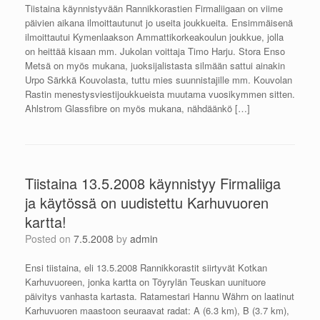
Tiistaina käynnistyvään Rannikkorastien Firmaliigaan on viime
päivien aikana ilmoittautunut jo useita joukkueita. Ensimmäisenä
ilmoittautui Kymenlaakson Ammattikorkeakoulun joukkue, jolla
on heittää kisaan mm. Jukolan voittaja Timo Harju. Stora Enso
Metsä on myös mukana, juoksijalistasta silmään sattui ainakin
Urpo Särkkä Kouvolasta, tuttu mies suunnistajille mm. Kouvolan
Rastin menestysviestijoukkueista muutama vuosikymmen sitten.
Ahlstrom Glassfibre on myös mukana, nähdäänkö […]
Tiistaina 13.5.2008 käynnistyy Firmaliiga
ja käytössä on uudistettu Karhuvuoren
kartta!
Posted on
7.5.2008
by
admin
Ensi tiistaina, eli 13.5.2008 Rannikkorastit siirtyvät Kotkan
Karhuvuoreen, jonka kartta on Töyrylän Teuskan uunituore
päivitys vanhasta kartasta. Ratamestari Hannu Währn on laatinut
Karhuvuoren maastoon seuraavat radat: A (6.3 km), B (3.7 km),