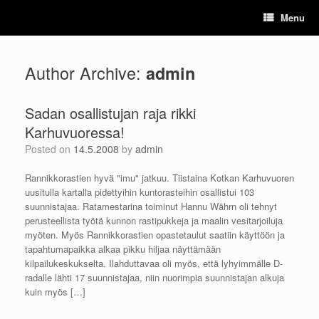
Skip
Menu
to
content
Author Archive:
admin
Sadan osallistujan raja rikki
Karhuvuoressa!
Posted on
14.5.2008
by
admin
Rannikkorastien hyvä "imu" jatkuu. Tiistaina Kotkan Karhuvuoren
uusitulla kartalla pidettyihin kuntorasteihin osallistui 103
suunnistajaa. Ratamestarina toiminut Hannu Währn oli tehnyt
perusteellista työtä kunnon rastipukkeja ja maalin vesitarjoiluja
myöten. Myös Rannikkorastien opastetaulut saatiin käyttöön ja
tapahtumapaikka alkaa pikku hiljaa näyttämään
kilpailukeskukselta. Ilahduttavaa oli myös, että lyhyimmälle D-
radalle lähti 17 suunnistajaa, niin nuorimpia suunnistajan alkuja
kuin myös […]