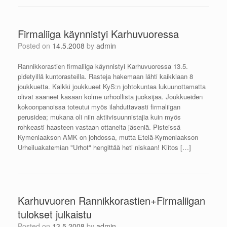
Firmaliiga käynnistyi Karhuvuoressa
Posted on
14.5.2008
by
admin
Rannikkorastien firmaliiga käynnistyi Karhuvuoressa 13.5.
pidetyillä kuntorasteilla. Rasteja hakemaan lähti kaikkiaan 8
joukkuetta. Kaikki joukkueet KyS:n johtokuntaa lukuunottamatta
olivat saaneet kasaan kolme urhoollista juoksijaa. Joukkueiden
kokoonpanoissa toteutui myös ilahduttavasti firmaliigan
perusidea; mukana oli niin aktiivisuunnistajia kuin myös
rohkeasti haasteen vastaan ottaneita jäseniä. Pisteissä
Kymenlaakson AMK on johdossa, mutta Etelä-Kymenlaakson
Urheiluakatemian "Urhot" hengittää heti niskaan! Kiitos […]
Karhuvuoren Rannikkorastien+Firmaliigan
tulokset julkaistu
Posted on
13.5.2008
by
admin