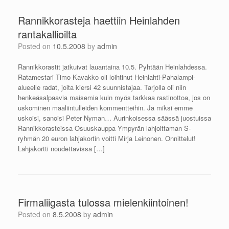
Rannikkorasteja haettiin Heinlahden
rantakallioilta
Posted on
10.5.2008
by
admin
Rannikkorastit jatkuivat lauantaina 10.5. Pyhtään Heinlahdessa.
Ratamestari Timo Kavakko oli loihtinut Heinlahti-Pahalampi-
alueelle radat, joita kiersi 42 suunnistajaa. Tarjolla oli niin
henkeäsalpaavia maisemia kuin myös tarkkaa rastinottoa, jos on
uskominen maaliintulleiden kommentteihin. Ja miksi emme
uskoisi, sanoisi Peter Nyman… Aurinkoisessa säässä juostuissa
Rannikkorasteissa Osuuskauppa Ympyrän lahjoittaman S-
ryhmän 20 euron lahjakortin voitti Mirja Leinonen. Onnittelut!
Lahjakortti noudettavissa […]
Firmaliigasta tulossa mielenkiintoinen!
Posted on
8.5.2008
by
admin