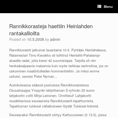
Skip
Menu
to
content
Rannikkorasteja haettiin Heinlahden
rantakallioilta
Posted on
10.5.2008
by
admin
Rannikkorastit jatkuivat lauantaina 10.5. Pyhtään Heinlahdessa.
Ratamestari Timo Kavakko oli loihtinut Heinlahti-Pahalampi-
alueelle radat, joita kiersi 42 suunnistajaa. Tarjolla oli niin
henkeäsalpaavia maisemia kuin myös tarkkaa rastinottoa, jos on
uskominen maaliintulleiden kommentteihin. Ja miksi emme
uskoisi, sanoisi Peter Nyman…
Aurinkoisessa säässä juostuissa Rannikkorasteissa
Osuuskauppa Ympyrän lahjoittaman S-ryhmän 20 euron
lahjakortin voitti Mirja Leinonen. Onnittelut! Lahjakortti
noudettavissa seuraavista Rannikkorastit-tapahtumista.
Tapahtuman tulokset väliaikoineen löydät Tulokset-linkistä.
Seuraavaksi Rannikkorastit siirtyy Karhuvuoreen (ti 13.5), jossa