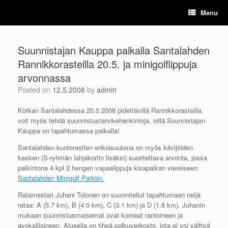
Skip
Menu
to
content
Suunnistajan Kauppa paikalla Santalahden
Rannikkorasteilla 20.5. ja minigolflippuja
arvonnassa
Posted on
12.5.2008
by
admin
Kotkan Santalahdessa 20.5.2008 pidettävillä Rannikkorasteilla
voit myös tehdä suunnistustarvikehankintoja, sillä Suunnistajan
Kauppa on tapahtumassa paikalla!
Santalahden kuntorastien erikoisuutena on myös kävijöiden
kesken (S-ryhmän lahjakortin lisäksi) suoritettava arvonta, jossa
palkintona 4 kpl 2 hengen vapaalippuja kisapaikan viereiseen
Santalahden Minigolf Parkiin.
Ratamestari Juhani Tolonen on suunnitellut tapahtumaan neljä
rataa: A (5.7 km), B (4.0 km), C (3.1 km) ja D (1.8 km). Juhanin
mukaan suunnistusmaisemat ovat komeat rantoineen ja
avokallioineen. Alueella on tiheä polkuverkosto, jota ei voi välttyä