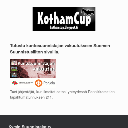
Tutustu kuntosuunnistajan vakuutukseen Suomen
Suunnistusliiton sivuilla.
Tuet järjestäjiä, kun ilmoitat ostosi yhteydessä Rannikkorastien
tapahtumatunnuksen 211.
Kymin Suunnistajat ry