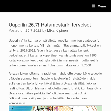
Skip
Menu
to
content
Uuperiin 26.7! Ratamestarin terveiset
Posted on
25.7.2022
by
Mika Kilpinen
Uuperin Viita-karttaa on päivitetty vuosikymmenien saatossa jo
monen monta kertaa. Viimeisimmät mittavammat päivitykset on
tehty v. 2021-2022. Suunnistettaessa kannattaa kuitenkin
tiedostaa, että kartan alkuperäinen valmistumisvuosi on 1993,
josta kuvausohjeet ovat nykypäivään mennessä muuttuneet ja
tarkentuneet jonkin verran. Tulostusmittakaava on 1:7500
A-rataa lukuunottamatta radat on mahdutettu pienehkölle alueelle
pääosin soramontun itäpuolelle ja etenkin (metsätöiden takia
suljetun tien takia lyhyehköksi jäänyt) B-rata sisältää tiukkaa
rastinottoa. BL on hieman helpotettu versio B:stä, kun taas C- ja
D-rata ovat lähes pelkkää tie/polkujuoksua, tosin C:llä
reitinvalinnasta riippuen joutuu hetkittäin turvautumaan
kompassiin.