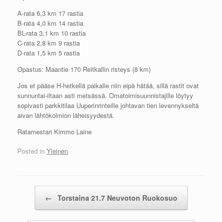
A-rata 6,3 km 17 rastia
B-rata 4,0 km 14 rastia
BL-rata 3,1 km 10 rastia
C-rata 2,8 km 9 rastia
D-rata 1,5 km 5 rastia
Opastus: Maantie 170 Reitkallin risteys (8 km)
Jos et pääse H-hetkellä paikalle niin eipä hätää, sillä rastit ovat
sunnuntai-iltaan asti metsässä. Omatoimisuunnistajille löytyy
sopivasti parkkitilaa Uuperinrinteille johtavan tien levennykseltä
aivan lähtökolmion läheisyydestä.
Ratamestari Kimmo Laine
Posted in
Yleinen
.
Post navigation
←
Torstaina 21.7 Neuvoton Ruokosuo