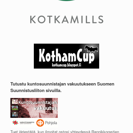
Tutustu kuntosuunnistajan vakuutukseen Suomen
Suunnistusliiton sivuilla.
Tuet järjestäjiä, kun ilmoitat ostosi yhteydessä Rannikkorastien