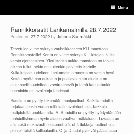
Skip
Menu
to
content
Rannikkorastit Lankamalmilla 28.7.2022
Posted on
27.7.2022
by
Juhana Suurnäkki
Tervetuloa viime syksyn vauhdikkaaseen KLL-maastoon
Rannikkorasteille! Kartta on viime syksyn KLL-kisojen jäljiltä
varsin ajantasainen. Yksi isohko aukko maastoon on talven
aikana tullut, sekin on kuitenkin päivitetty kartalle.
Kulkukelpoisuudeltaan Lankamalmin maasto on varsin hyvä.
Kesän myötä osa aukoista ja puoliavoimista alueista on
aluskasvillisuudeltaan varsin reheviä ja tämä kannattaakin
huomioida reitinvalintoja tehdessä.
Radoista on pyritty tekemään monipuoliset. Kaikilla radoilla
tarjotaan jonkin verran reitinvalintavaihtoehtoja, tarkkoja
rastipisteitä unohtamatta. A- B-radoilla on pyritty hyödyntämään
mahdollisimman hyvin alueen vaativat mäkialueet. Luvassa on
siis sekä mukavasti nousumetrejä, että tiukkoja rastinottoja
pienipiirteisillä kallioalueilla. C- ja D-radat pyörivät pääasiassa