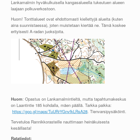
Lankamalmin hyväkulkuisella kangasalueella tukeutuen alueen
laajaan polkuverkostoon.
Huom! Tonttialueet ovat ehdottomasti kiellettyjä alueita (kuten
aina suunnistaessa), joten muistetaan kiertää ne. Tämä koskee
erityisesti A-radan juoksijoita.
Huom
: Opastus on Lankamalmintieltä, mutta tapahtumakeskus
on Laantintie 185 kohdalla, mäen päällä. Tarkka paikka:
https://goo.gl/maps/TuURrYGnvfkLRsA28
. Tienvarsipysäköinti.
Tervetuloa Rannikkorasteille nauttimaan heinäkuisesta
kesäillasta!
Ratatiedot: