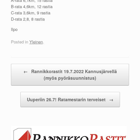
A-rata 6,1km, 15 rastia
B-rata 4,6km, 12 rastia
C-rata 3,6km, 9 rastia
D-rata 2,8, 8 rastia
Ilpo
Posted in
Yleinen
.
Post navigation
←
Rannikkorastit 19.7.2022 Kannusjärvellä
(myös pyöräsuunnistus)
Uuperiin 26.7! Ratamestarin terveiset
→