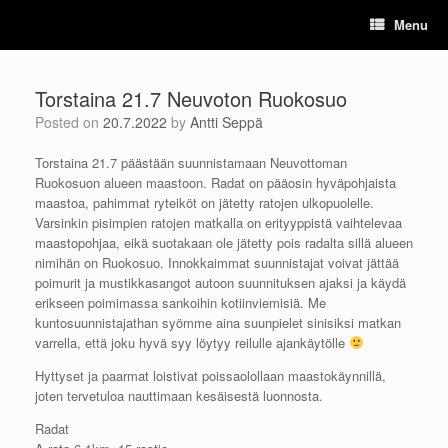
Skip
Menu
to
content
Torstaina 21.7 Neuvoton Ruokosuo
Posted on
20.7.2022
by
Antti Seppä
Torstaina 21.7 päästään suunnistamaan Neuvottoman
Ruokosuon alueen maastoon. Radat on pääosin hyväpohjaista
maastoa, pahimmat ryteiköt on jätetty ratojen ulkopuolelle.
Varsinkin pisimpien ratojen matkalla on erityyppistä vaihtelevaa
maastopohjaa, eikä suotakaan ole jätetty pois radalta sillä alueen
nimihän on Ruokosuo. Innokkaimmat suunnistajat voivat jättää
poimurit ja mustikkasangot autoon suunnituksen ajaksi ja käydä
erikseen poimimassa sankoihin kotiinviemisiä. Me
kuntosuunnistajathan syömme aina suunpielet sinisiksi matkan
varrella, että joku hyvä syy löytyy reilulle ajankäytölle
Hyttyset ja paarmat loistivat poissaolollaan maastokäynnillä,
joten tervetuloa nauttimaan kesäisestä luonnosta.
Radat