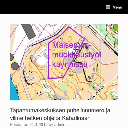
Skip
Menu
to
content
Tapahtumakeskuksen puhelinnumero ja
viime hetken ohjeita Katariinaan
Posted on
21.4.2014
by
admin