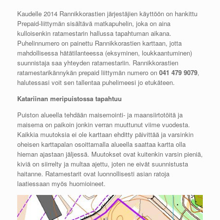
Kaudelle 2014 Rannikkorastien järjestäjien käyttöön on hankittu
Prepaid-liittymän sisältävä matkapuhelin, joka on aina
kulloisenkin ratamestarin hallussa tapahtuman aikana.
Puhelinnumero on painettu Rannikkorastien karttaan, jotta
mahdollisessa hätätilanteessa (eksyminen, loukkaantuminen)
suunnistaja saa yhteyden ratamestariin. Rannikkorastien
ratamestarikännykän prepaid liittymän numero on
041 479 9079
,
halutessasi voit sen tallentaa puhelimeesi jo etukäteen.
Katariinan meripuistossa tapahtuu
Puiston alueella tehdään maisemointi- ja maansiirtotöitä ja
maisema on paikoin jonkin verran muuttunut viime vuodesta.
Kaikkia muutoksia ei ole karttaan ehditty päivittää ja varsinkin
oheisen karttapalan osoittamalla alueella saattaa kartta olla
hieman ajastaan jäljessä. Muutokset ovat kuitenkin varsin pieniä,
kiviä on siirrelty ja multaa ajettu, joten ne eivät suunnistusta
haitanne. Ratamestarit ovat luonnollisesti asian ratoja
laatiessaan myös huomioineet.