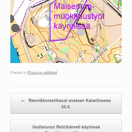
Posted in
Etusivun artikkeli
.
Post navigation
←
Rannikkorastikausi avataan Katariinassa
22.4.
Uudistunut Reittihärveli käytössä