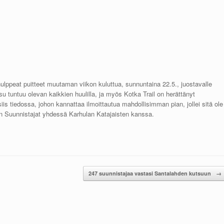
a hulppeat puitteet muutaman viikon kuluttua, sunnuntaina 22.5., juostavalle
su tuntuu olevan kaikkien huulilla, ja myös Kotka Trail on herättänyt
is tiedossa, johon kannattaa ilmoittautua mahdollisimman pian, jollei sitä ole
in Suunnistajat yhdessä Karhulan Katajaisten kanssa.
247 suunnistajaa vastasi Santalahden kutsuun
→