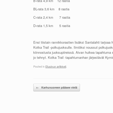
B-rata 4,9 km 12 rastia
BL-rata 3,6 km 8 rastia
C-rata 2,4 km 7 rastia
D-rata 1,5 km 5 rastia
Ensi tiistain rannikkorastien lisäksi Santalahti tarjoa
Kotka Trail -polkujuoksulle. Ilmiöksi noussut polkujuok
kiinnostusta juoksupiireissä. Aivan huikea tapahtuma si
jo tehnyt. Kotka Trail -tapahtumanhan järjestävät Kym
Posted in
Etusivun artikkeli
.
Post navigation
←
Karhuvuoreen pääsee vielä