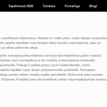
Tapahtumat 2026
Tuloksia
Firmaliiga
Blogi
en merellisissä maisemissa. Aluehan on melko pieni, mutta tarjoaa monipuolist
la radoilla tarjoillaan suunnistajien iloksi kauniita merimaisemia, joita voi
än ja vähän pidemmän aikaa.
joten runsaasta polkuviidakosta selviytymistä helpottavat puihin maalatut
Karttaan tosin luontopolkua ei ole merkitty muista poluista erottavalla
 puoliskolla. Polkuja C-radalla pystyy hyvin hyödyntämään, mutta
a A-radoilla käydään myös alueen pohjoisemmalla puoliskolla. Runsaasta
toja suorien reittien rinnalla useilla rastiväleillä. Mutta eivät polut sentään
! Erityisesti A-radalla tulee olla huolellinen rastien käymisjärjestyksen kanssa,