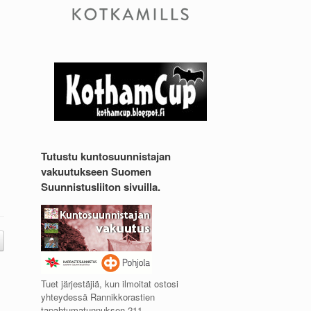
Tutustu kuntosuunnistajan
vakuutukseen Suomen
Suunnistusliiton sivuilla.
Tuet järjestäjiä, kun ilmoitat ostosi
yhteydessä Rannikkorastien
tapahtumatunnuksen 211.