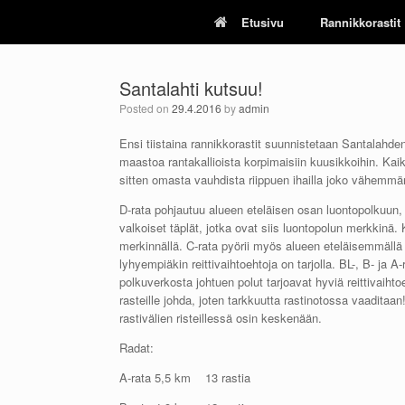
Skip
Etusivu
Rannikkorastit
to
content
Santalahti kutsuu!
Posted on
29.4.2016
by
admin
Ensi tiistaina rannikkorastit suunnistetaan Santalahd
maastoa rantakallioista korpimaisiin kuusikkoihin. Kaikil
sitten omasta vauhdista riippuen ihailla joko vähemm
D-rata pohjautuu alueen eteläisen osan luontopolkuun, 
valkoiset täplät, jotka ovat siis luontopolun merkkinä. 
merkinnällä. C-rata pyörii myös alueen eteläisemmällä
lyhyempiäkin reittivaihtoehtoja on tarjolla. BL-, B- j
polkuverkosta johtuen polut tarjoavat hyviä reittivaihtoeh
rasteille johda, joten tarkkuutta rastinotossa vaaditaan
rastivälien risteillessä osin keskenään.
Radat:
A-rata 5,5 km 13 rastia