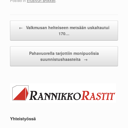
Posted in
Etusivun artikkeli
.
Post navigation
←
Valkmusan helteiseen metsään uskaltautui
170…
Pahavuorella tarjottiin monipuolisia
suunnistushaasteita
→
Yhteistyössä