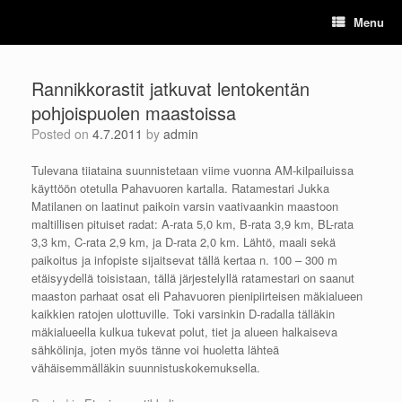
Skip
Menu
to
content
Rannikkorastit jatkuvat lentokentän
pohjoispuolen maastoissa
Posted on
4.7.2011
by
admin
Tulevana tiiataina suunnistetaan viime vuonna AM-kilpailuissa
käyttöön otetulla Pahavuoren kartalla. Ratamestari Jukka
Matilanen on laatinut paikoin varsin vaativaankin maastoon
maltillisen pituiset radat: A-rata 5,0 km, B-rata 3,9 km, BL-rata
3,3 km, C-rata 2,9 km, ja D-rata 2,0 km. Lähtö, maali sekä
paikoitus ja infopiste sijaitsevat tällä kertaa n. 100 – 300 m
etäisyydellä toisistaan, tällä järjestelyllä ratamestari on saanut
maaston parhaat osat eli Pahavuoren pienipiirteisen mäkialueen
kaikkien ratojen ulottuville. Toki varsinkin D-radalla tälläkin
mäkialueella kulkua tukevat polut, tiet ja alueen halkaiseva
sähkölinja, joten myös tänne voi huoletta lähteä
vähäisemmälläkin suunnistuskokemuksella.