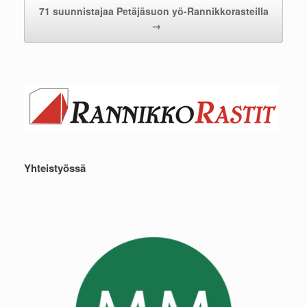
71 suunnistajaa Petäjäsuon yö-Rannikkorasteilla
→
Yhteistyössä