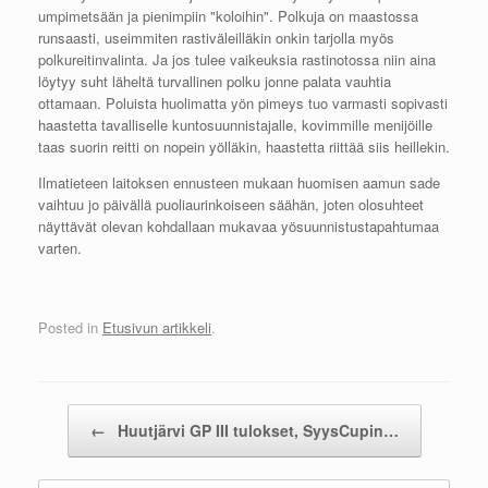
umpimetsään ja pienimpiin "koloihin". Polkuja on maastossa
runsaasti, useimmiten rastiväleilläkin onkin tarjolla myös
polkureitinvalinta. Ja jos tulee vaikeuksia rastinotossa niin aina
löytyy suht läheltä turvallinen polku jonne palata vauhtia
ottamaan. Poluista huolimatta yön pimeys tuo varmasti sopivasti
haastetta tavalliselle kuntosuunnistajalle, kovimmille menijöille
taas suorin reitti on nopein yölläkin, haastetta riittää siis heillekin.
Ilmatieteen laitoksen ennusteen mukaan huomisen aamun sade
vaihtuu jo päivällä puoliaurinkoiseen säähän, joten olosuhteet
näyttävät olevan kohdallaan mukavaa yösuunnistustapahtumaa
varten.
Posted in
Etusivun artikkeli
.
Post navigation
←
Huutjärvi GP III tulokset, SyysCupin…