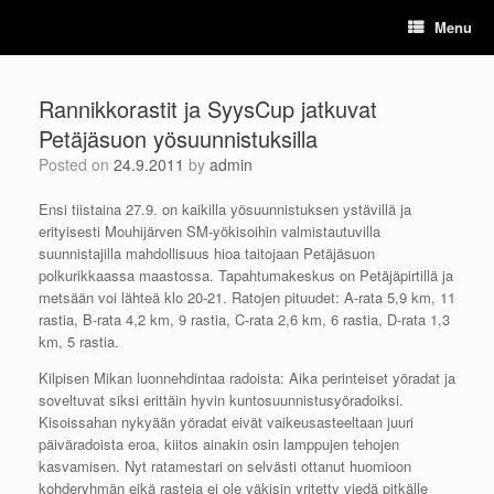
Skip
Menu
to
content
Rannikkorastit ja SyysCup jatkuvat
Petäjäsuon yösuunnistuksilla
Posted on
24.9.2011
by
admin
Ensi tiistaina 27.9. on kaikilla yösuunnistuksen ystävillä ja
erityisesti Mouhijärven SM-yökisoihin valmistautuvilla
suunnistajilla mahdollisuus hioa taitojaan Petäjäsuon
polkurikkaassa maastossa. Tapahtumakeskus on Petäjäpirtillä ja
metsään voi lähteä klo 20-21. Ratojen pituudet: A-rata 5,9 km, 11
rastia, B-rata 4,2 km, 9 rastia, C-rata 2,6 km, 6 rastia, D-rata 1,3
km, 5 rastia.
Kilpisen Mikan luonnehdintaa radoista: Aika perinteiset yöradat ja
soveltuvat siksi erittäin hyvin kuntosuunnistusyöradoiksi.
Kisoissahan nykyään yöradat eivät vaikeusasteeltaan juuri
päiväradoista eroa, kiitos ainakin osin lamppujen tehojen
kasvamisen. Nyt ratamestari on selvästi ottanut huomioon
kohderyhmän eikä rasteja ei ole väkisin yritetty viedä pitkälle