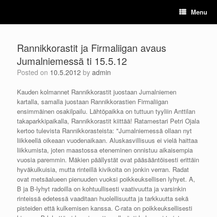
Skip
Menu
to
content
Rannikkorastit ja Firmaliigan avaus
Jumalniemessä ti 15.5.12
Posted on
10.5.2012
by
admin
Kauden kolmannet Rannikkorastit juostaan Jumalniemen
kartalla, samalla juostaan Rannikkorastien Firmaliigan
ensimmäinen osakilpailu. Lähtöpaikka on tuttuun tyyliin Anttilan
takaparkkipaikalla, Rannikkorastit kiittää! Ratamestari Petri Ojala
kertoo tulevista Rannikkorasteista: "Jumalniemessä ollaan nyt
liikkeellä oikeaan vuodenaikaan. Aluskasvillisuus ei vielä haittaa
liikkumista, joten maastossa eteneminen onnistuu aikaisempia
vuosia paremmin. Mäkien päällystät ovat pääsääntöisesti erittäin
hyväkulkuisia, mutta rinteillä kivikoita on jonkin verran.
Radat
ovat metsäalueen pienuuden vuoksi poikkeuksellisen lyhyet. A,
B ja B-lyhyt radoilla on kohtuullisesti vaativuutta ja varsinkin
rinteissä edetessä vaaditaan huolellisuutta ja tarkkuutta sekä
pisteiden että kulkemisen kanssa. C-rata on poikkeuksellisesti