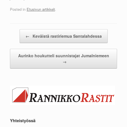
Posted in
Etusivun artikkeli
.
Post navigation
←
Keväistä rastiriemua Santalahdessa
Aurinko houkutteli suunnistajat Jumalniemeen
→
Yhteistyössä