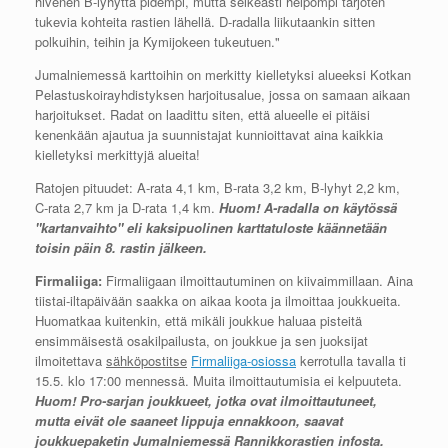
hivenen B-lyhyttä pidempi, mutta selkeästi helpompi tarjoten
tukevia kohteita rastien lähellä. D-radalla liikutaankin sitten
polkuihin, teihin ja Kymijokeen tukeutuen."
Jumalniemessä karttoihin on merkitty kielletyksi alueeksi Kotkan
Pelastuskoirayhdistyksen harjoitusalue, jossa on samaan aikaan
harjoitukset. Radat on laadittu siten, että alueelle ei pitäisi
kenenkään ajautua ja suunnistajat kunnioittavat aina kaikkia
kielletyksi merkittyjä alueita!
Ratojen pituudet: A-rata 4,1 km, B-rata 3,2 km, B-lyhyt 2,2 km,
C-rata 2,7 km ja D-rata 1,4 km.
Huom! A-radalla on käytössä
"kartanvaihto" eli kaksipuolinen karttatuloste käännetään
toisin päin 8. rastin jälkeen.
Firmaliiga:
Firmaliigaan ilmoittautuminen on kiivaimmillaan. Aina
tiistai-iltapäivään saakka on aikaa koota ja ilmoittaa joukkueita.
Huomatkaa kuitenkin, että mikäli joukkue haluaa pisteitä
ensimmäisestä osakilpailusta, on joukkue ja sen juoksijat
ilmoitettava
sähköpostitse
Firmaliiga-osiossa
kerrotulla tavalla ti
15.5. klo 17:00 mennessä. Muita ilmoittautumisia ei kelpuuteta.
Huom! Pro-sarjan joukkueet, jotka ovat ilmoittautuneet,
mutta eivät ole saaneet lippuja ennakkoon, saavat
joukkuepaketin Jumalniemessä Rannikkorastien infosta.