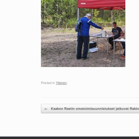
Posted in
Yleinen
.
Post navigation
←
Kaakon Rastin omatoimisuunnistukset jatkuvat Rakin