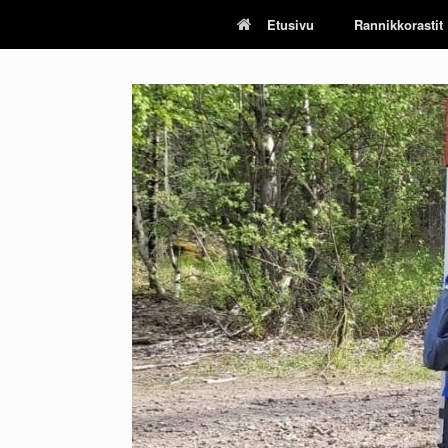
Skip
Etusivu
Rannikkorastit
to
content