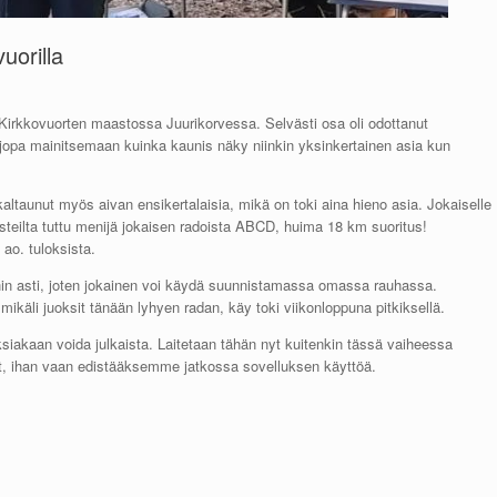
uorilla
 Kirkkovuorten maastossa Juurikorvessa. Selvästi osa oli odottanut
niska jopa mainitsemaan kuinka kaunis näky niinkin yksinkertainen asia kun
altaunut myös aivan ensikertalaisia, mikä on toki aina hieno asia. Jokaiselle
rasteilta tuttu menijä jokaisen radoista ABCD, huima 18 km suoritus!
ao. tuloksista.
taihin asti, joten jokainen voi käydä suunnistamassa omassa rauhassa.
i mikäli juoksit tänään lyhyen radan, käy toki viikonloppuna pitkiksellä.
loksiakaan voida julkaista. Laitetaan tähän nyt kuitenkin tässä vaiheessa
, ihan vaan edistääksemme jatkossa sovelluksen käyttöä.