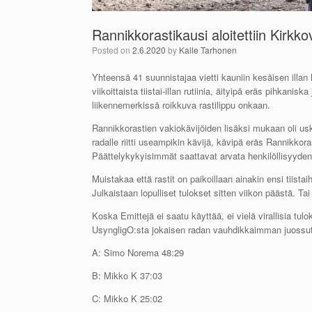
Rannikkorastikausi aloitettiin Kirkkov
Posted on
2.6.2020
by
Kalle Tarhonen
Yhteensä 41 suunnistajaa vietti kauniin kesäisen illan
viikoittaista tiistai-illan rutiinia, äityipä eräs pihka
liikennemerkissä roikkuva rastilippu onkaan.
Rannikkorastien vakiokävijöiden lisäksi mukaan oli usk
radalle riitti useampikin kävijä, kävipä eräs Rannikko
Päättelykykyisimmät saattavat arvata henkilöllisyyden 
Muistakaa että rastit on paikoillaan ainakin ensi tiis
Julkaistaan lopulliset tulokset sitten viikon päästä. Ta
Koska Emittejä ei saatu käyttää, ei vielä virallisia tu
UsyngligO:sta jokaisen radan vauhdikkaimman juossut
A: Simo Norema 48:29
B: Mikko K 37:03
C: Mikko K 25:02