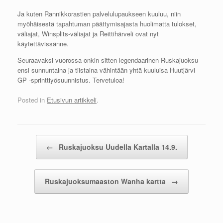
Ja kuten Rannikkorastien palvelulupaukseen kuuluu, niin
myöhäisestä tapahtuman päättymisajasta huolimatta tulokset,
väliajat, Winsplits-väliajat ja Reittihärveli ovat nyt
käytettävissänne.
Seuraavaksi vuorossa onkin sitten legendaarinen Ruskajuoksu
ensi sunnuntaina ja tiistaina vähintään yhtä kuuluisa Huutjärvi
GP -sprinttiyösuunnistus. Tervetuloa!
Posted in
Etusivun artikkeli
.
Post navigation
←
Ruskajuoksu Uudella Kartalla 14.9.
Ruskajuoksumaaston Wanha kartta
→