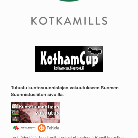
Tutustu kuntosuunnistajan vakuutukseen Suomen
Suunnistusliiton sivuilla.
Tuet järjestäjiä, kun ilmoitat ostosi yhteydessä Rannikkorastien