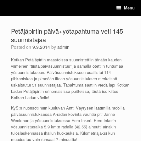
Skip
Menu
to
content
Petäjäpirtin päivä+yötapahtuma veti 145
suunnistajaa
Posted on
9.9.2014
by
admin
Kotkan Petäjäpirtin maastoissa suunnistettiin tänään kauden
viimeinen ”tiistaipäiväsuunnistus” ja samalla otettiin tuntumaa
yösuunnistukseen. Päiväsuunnistukseen osallistui 114
pihkaniskaa ja pimeään iltaan yösuunnistuksen merkeissä
uskaltautui 31 suunnistajaa. Tapahtuma saatiin viedä läpi Kotkan
Ladun Petäjäpirtin erinomaisissa puitteissa, tästä iso kiitos
Kotkan Ladun väelle!
KyS:n nuorisotiimiin kuuluvan Antti Väyrysen laatimilla radoilla
päiväsuunnistuksessa A-radan kovinta vauhtia piti Janne
Weckman ja yösuunnistuksessa Eero Inkeri. Eero Inkerin
yösuunnistusaika 5.9 km:n radalla (42.55) aiheutti ainakin
tuloslaskennassa ihailun huokauksia. Kilometriajaksi kun
muodostuu vain runsaat 7 minuuttia!