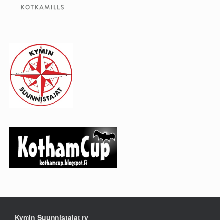
Kymin Suunnistajat ry