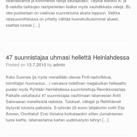
ratamestarina ja kommentoi ratoja seuraavasti: Tarjolla etenkin A- ja
B-radoilla tarkkojen rastipisteiden lisäksi myös vauhdikkaita välejä. BL-
rata puolestaan on vaativaa suunnistusta alusta loppuun. Vaikka
ratasuunnittelussa on yritetty välttää huonokulkuisimmat alueet,
saattaa runsas […]
47 suunnistajaa uhmasi hellettä Heinlahdessa
Posted on
13.7.2010
by
admin
Koko Suomea (ja myös meneillään olevaa Fin5-rastiviikkoa,
toimittajan huomautus…) vaivaava todellinen megaluokan helleaalto
puraisi myös Pyhtään Heinlahdessa suunnistettuja Rannikkorasteja.
Paikalle uskaltautui 47 suunnistajaa nauttimaan ratamestari Antti
Salovaaran merellisistä radoista. Tulokset, väliajat ja Reittihärveli
löytyvät tutuista paikoista. S-ryhmän 20 euron lahjakortin voitti Eija
Aronen. Onnittelut! Ensi tiistaina korkataankin sitten Jumalniemen
tuore kartta, ratamestarina kartan uudistustyön tehnyt […]