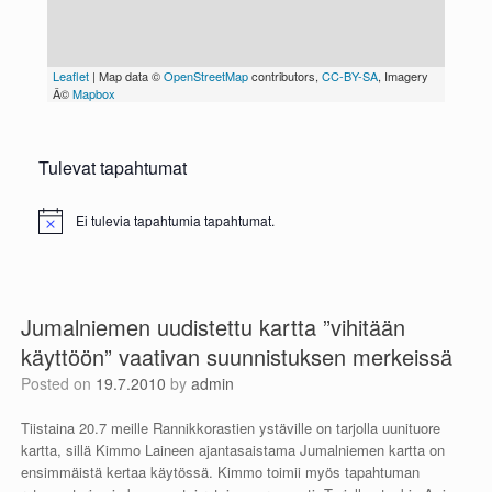
Tulevat tapahtumat
Ei tulevia tapahtumia tapahtumat.
N
o
t
i
c
e
Jumalniemen uudistettu kartta ”vihitään
käyttöön” vaativan suunnistuksen merkeissä
Posted on
19.7.2010
by
admin
Tiistaina 20.7 meille Rannikkorastien ystäville on tarjolla uunituore
kartta, sillä Kimmo Laineen ajantasaistama Jumalniemen kartta on
ensimmäistä kertaa käytössä. Kimmo toimii myös tapahtuman