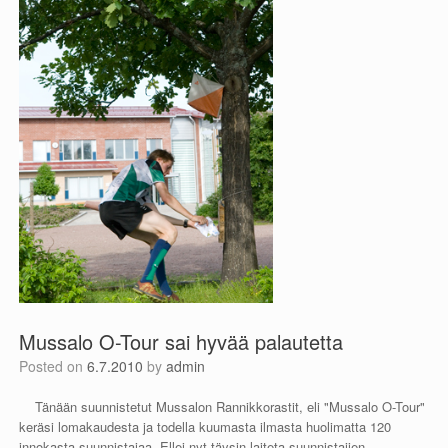
Mussalo O-Tour sai hyvää palautetta
Posted on
6.7.2010
by
admin
Tänään suunnistetut Mussalon Rannikkorastit, eli "Mussalo O-Tour"
keräsi lomakaudesta ja todella kuumasta ilmasta huolimatta 120
innokasta suunnistajaa. Ellei nyt täysin laiteta suunnistajien