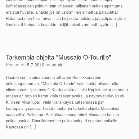
kohteliaisuuden piikkiin, niin ilmeisesti tällainen erikoistapahtuma
maistui hyvälle, ainakin jos on uskominen annettua palautetta!
Ratamestarien huoli aivan liian helpoista radoista ja rastipisteistä oli
ilmeisesti turhaa ja kovatkin tekijät saivat varmasti hyvän […]
Tarkempia ohjeita ”Mussalo O-Tourille”
Posted on
5.7.2010
by
admin
Huomenna tiistaina suunnistettavien Rannikkorastien
erikoistapahtuman, "Mussalo O-Tourin" valmistelut alkavat olla
niinsanotusti "pulkassa". Karttapajalta eli siis Kopioklubilta on saatu
tänään eri ratojen kartat vielä tsekattavaksi ja näyttävät olevan ok.
Kilpisen Mika lupaili vielä illalla käydä katsomassa pari
karttapäivitysasiaa. Tässä muutamia tärkeitä ohjeita Mussaloon
saapuville: Paikoitus. Paikoitusalueena toimii Mussalon koulun
paikoitusalue. Rannikkorastien paikoituskyltti opastaa paikalle.
Käytössä on […]