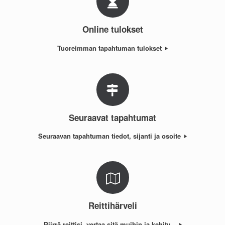
Online tulokset
Tuoreimman tapahtuman tulokset
Seuraavat tapahtumat
Seuraavan tapahtuman tiedot, sijanti ja osoite
Reittihärveli
Piirrä reittisi, vertaa sitä muihin ja kehity...