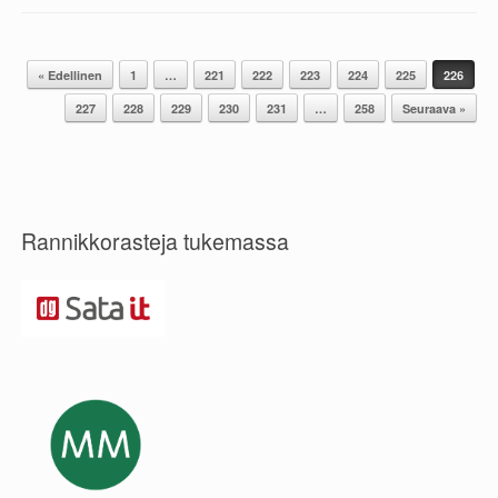
« Edellinen
1
…
221
222
223
224
225
226
Post navigation
227
228
229
230
231
…
258
Seuraava »
Rannikkorasteja tukemassa