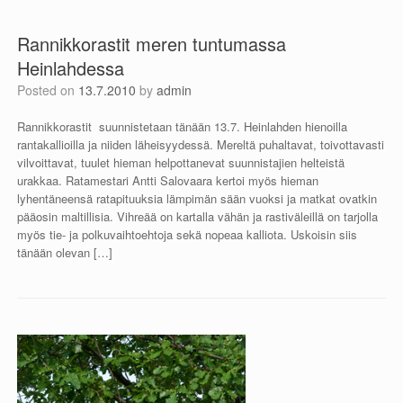
Rannikkorastit meren tuntumassa
Heinlahdessa
Posted on
13.7.2010
by
admin
Rannikkorastit suunnistetaan tänään 13.7. Heinlahden hienoilla
rantakallioilla ja niiden läheisyydessä. Mereltä puhaltavat, toivottavasti
vilvoittavat, tuulet hieman helpottanevat suunnistajien helteistä
urakkaa. Ratamestari Antti Salovaara kertoi myös hieman
lyhentäneensä ratapituuksia lämpimän sään vuoksi ja matkat ovatkin
pääosin maltillisia. Vihreää on kartalla vähän ja rastiväleillä on tarjolla
myös tie- ja polkuvaihtoehtoja sekä nopeaa kalliota. Uskoisin siis
tänään olevan […]