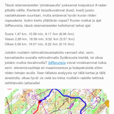
Tässä ratamestareiden ”pintakaasulla” juoksemat koejuoksut A-radan
pitkälle välille. Kiertävät tie/polkuvalinnat (koe2, koe3) juostu
vastakkaiseen suuntaan, mutta antanevat hyvän kuvan niiden
nopeudesta. Isokin kierto yllättävän nopea? Kuvien matkat ja ajat
3dRerunista, tässä ratamestareiden kellottamat tarkat ajat:
Suora 1,97 km, 15:58 min, 9:17 /km (8:06 /km)
Vasen 2,85 km, 16:59 min, 9:52 /km (5:57 /km)
Oikea 3,06 km, 16:07 min, 9:22 /km (5:15 /km)
Joitakin muitakin reitinvalintavariaatioita varmasti olisi, esim.
kannattaisiko suoralla reitinvalinnalla Sydänsuota kiertää, tai oikoa
joitakin mutkia tievalinnoilla?
3dRerunista
voivat innokkaimmat tutkia
esim. etenemisvauhteja eri maastonosissa ja lisäspekuloida sitten
niiden tietojen avulla. Vaan tällaista analyysia nyt tällä kertaa ja tällä
aineistolla, olkaa hyvä! Ja vielä iso kiitos muillekin radoille reittinsä
reittihärveliin laittaneille!