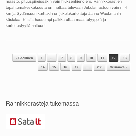
maasto, pituuspiireissäkin vain hiuksenhieno ero. Rannikkorastien
tapahtumakeskuksesta on matkaa tulevaan Jukolamastoon vain n. 4
km ja Sydänsuon karttakin on jukolakartoittaja Janne Weckmanin
käsialaa. Ei siis hassumpi paikka ottaa maastotyyppiä ja
kartoitustyyliä haltuun!
« Edellinen
1
…
7
8
9
10
11
12
13
Post navigation
14
15
16
17
…
258
Seuraava »
Rannikkorasteja tukemassa