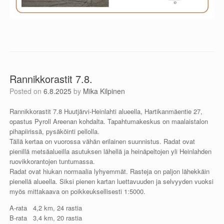
Rannikkorastit 7.8.
Posted on
6.8.2025
by
Mika Kilpinen
Rannikkorastit 7.8 Huutjärvi-Heinlahti alueella, Hartikanmäentie 27,
opastus Pyroll Areenan kohdalta. Tapahtumakeskus on maalaistalon
pihapiirissä, pysäköinti pellolla.
Tällä kertaa on vuorossa vähän erilainen suunnistus. Radat ovat
pienillä metsäalueilla asutuksen lähellä ja heinäpeltojen yli Heinlahden
ruovikkorantojen tuntumassa.
Radat ovat hiukan normaalia lyhyemmät. Rasteja on paljon lähekkäin
pienellä alueella. Siksi pienen kartan luettavuuden ja selvyyden vuoksi
myös mittakaava on poikkeuksellisesti 1:5000.
A-rata 4,2 km, 24 rastia
B-rata 3,4 km, 20 rastia