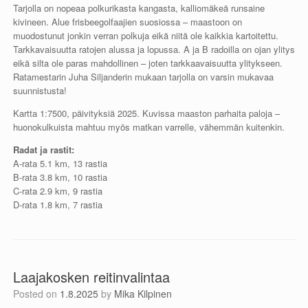
Tarjolla on nopeaa polkurikasta kangasta, kalliomäkeä runsaine
kivineen. Alue frisbeegolfaajien suosiossa – maastoon on
muodostunut jonkin verran polkuja eikä niitä ole kaikkia kartoitettu.
Tarkkavaisuutta ratojen alussa ja lopussa. A ja B radoilla on ojan ylitys
eikä silta ole paras mahdollinen – joten tarkkaavaisuutta ylitykseen.
Ratamestarin Juha Siljanderin mukaan tarjolla on varsin mukavaa
suunnistusta!
Kartta 1:7500, päivityksiä 2025. Kuvissa maaston parhaita paloja –
huonokulkuista mahtuu myös matkan varrelle, vähemmän kuitenkin.
Radat ja rastit:
A-rata 5.1 km, 13 rastia
B-rata 3.8 km, 10 rastia
C-rata 2.9 km, 9 rastia
D-rata 1.8 km, 7 rastia
Laajakosken reitinvalintaa
Posted on
1.8.2025
by
Mika Kilpinen