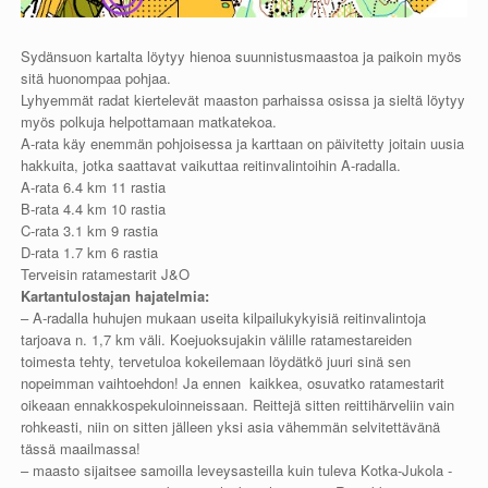
Sydänsuon kartalta löytyy hienoa suunnistusmaastoa ja paikoin myös
sitä huonompaa pohjaa.
Lyhyemmät radat kiertelevät maaston parhaissa osissa ja sieltä löytyy
myös polkuja helpottamaan matkatekoa.
A-rata käy enemmän pohjoisessa ja karttaan on päivitetty joitain uusia
hakkuita, jotka saattavat vaikuttaa reitinvalintoihin A-radalla.
A-rata 6.4 km 11 rastia
B-rata 4.4 km 10 rastia
C-rata 3.1 km 9 rastia
D-rata 1.7 km 6 rastia
Terveisin ratamestarit J&O
Kartantulostajan hajatelmia:
– A-radalla huhujen mukaan useita kilpailukykyisiä reitinvalintoja
tarjoava n. 1,7 km väli. Koejuoksujakin välille ratamestareiden
toimesta tehty, tervetuloa kokeilemaan löydätkö juuri sinä sen
nopeimman vaihtoehdon! Ja ennen kaikkea, osuvatko ratamestarit
oikeaan ennakkospekuloinneissaan. Reittejä sitten reittihärveliin vain
rohkeasti, niin on sitten jälleen yksi asia vähemmän selvitettävänä
tässä maailmassa!
– maasto sijaitsee samoilla leveysasteilla kuin tuleva Kotka-Jukola -