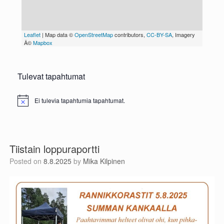
Tulevat tapahtumat
Ei tulevia tapahtumia tapahtumat.
N
o
t
i
c
e
Tiistain loppuraportti
Posted on
8.8.2025
by
Mika Kilpinen