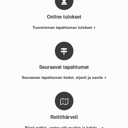
Online tulokset
Tuoreimman tapahtuman tulokset
Seuraavat tapahtumat
Seuraavan tapahtuman tiedot, sijanti ja osoite
Reittihärveli
Piirrä reittisi, vertaa sitä muihin ja kehity...