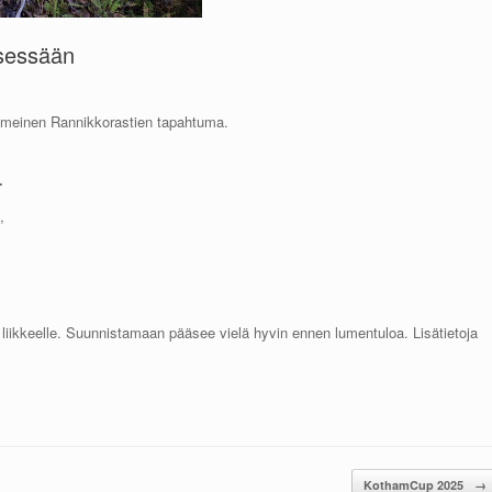
ksessään
iimeinen Rannikkorastien tapahtuma.
.
,
iikkeelle. Suunnistamaan pääsee vielä hyvin ennen lumentuloa. Lisätietoja
KothamCup 2025
→