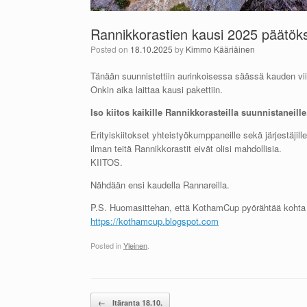
Rannikkorastien kausi 2025 päätö
Posted on
18.10.2025
by
Kimmo Kääriäinen
Tänään suunnistettiin aurinkoisessa säässä kauden v
Onkin aika laittaa kausi pakettiin.
Iso kiitos kaikille Rannikkorasteilla suunnistaneille
Erityiskiitokset yhteistyökumppaneille sekä järjestäjille
ilman teitä Rannikkorastit eivät olisi mahdollisia.
KIITOS.
Nähdään ensi kaudella Rannareilla.
P.S. Huomasittehan, että KothamCup pyörähtää kohta l
https://kothamcup.blogspot.com
Posted in
Yleinen
.
Post navigation
←
Itäranta 18.10.