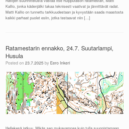
Ratojen suunnittelusta vastaa itse huipputason ratamestari, Matti
Kallio, jonka kädenjälki takaa teknisesti vaativat ja jännittävät radat.
Matti Kallio on tunnettu tarkkuudestaan ja kyvystään saada maastosta
kaikki parhaat puolet esiin, jotka testaavat niin […]
Ratamestarin ennakko, 24.7. Suutarlampi,
Husula
Posted on
23.7.2025
by
Eero Inkeri
Hellekesä jatkuu. Mikäs sen mukavampaa kuin tulla suunnistamaan.