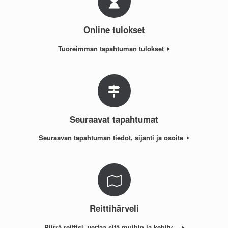
Online tulokset
Tuoreimman tapahtuman tulokset
Seuraavat tapahtumat
Seuraavan tapahtuman tiedot, sijanti ja osoite
Reittihärveli
Piirrä reittisi, vertaa sitä muihin ja kehity...