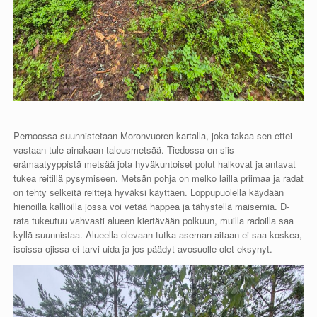
Pernoossa suunnistetaan Moronvuoren kartalla, joka takaa sen ettei
vastaan tule ainakaan talousmetsää. Tiedossa on siis
erämaatyyppistä metsää jota hyväkuntoiset polut halkovat ja antavat
tukea reitillä pysymiseen. Metsän pohja on melko lailla priimaa ja radat
on tehty selkeitä reittejä hyväksi käyttäen. Loppupuolella käydään
hienoilla kallioilla jossa voi vetää happea ja tähystellä maisemia. D-
rata tukeutuu vahvasti alueen kiertävään polkuun, muilla radoilla saa
kyllä suunnistaa. Alueella olevaan tutka aseman aitaan ei saa koskea,
isoissa ojissa ei tarvi uida ja jos päädyt avosuolle olet eksynyt.