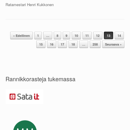
Ratamestari Henri Kukkonen
« Edellinen
1
…
8
9
10
11
12
13
14
Post navigation
15
16
17
18
…
258
Seuraava »
Rannikkorasteja tukemassa