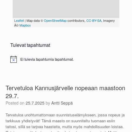
Tulevat tapahtumat
Ei tulevia tapahtumia tapahtumat.
N
o
t
i
c
e
Tervetuloa Kannusjärvelle nopeaan maastoon
29.7.
Posted on
25.7.2025
by
Antti Seppä
Tervetuloa unohtumattomaan suunnistuselämykseen, jossa nopeus ja
tarkkuus yhdistyvät! Tämä maasto on suunniteltu tuomaan esiin
taitosi, sillä se tarjoaa haasteita, mutta myös mahdollisuuden loistaa.