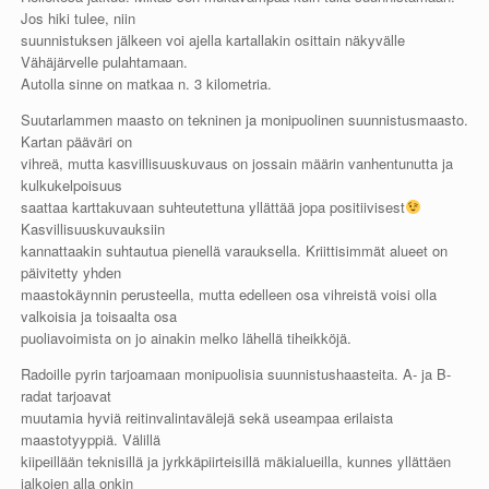
Jos hiki tulee, niin
suunnistuksen jälkeen voi ajella kartallakin osittain näkyvälle
Vähäjärvelle pulahtamaan.
Autolla sinne on matkaa n. 3 kilometria.
Suutarlammen maasto on tekninen ja monipuolinen suunnistusmaasto.
Kartan pääväri on
vihreä, mutta kasvillisuuskuvaus on jossain määrin vanhentunutta ja
kulkukelpoisuus
saattaa karttakuvaan suhteutettuna yllättää jopa positiivisest
Kasvillisuuskuvauksiin
kannattaakin suhtautua pienellä varauksella. Kriittisimmät alueet on
päivitetty yhden
maastokäynnin perusteella, mutta edelleen osa vihreistä voisi olla
valkoisia ja toisaalta osa
puoliavoimista on jo ainakin melko lähellä tiheikköjä.
Radoille pyrin tarjoamaan monipuolisia suunnistushaasteita. A- ja B-
radat tarjoavat
muutamia hyviä reitinvalintavälejä sekä useampaa erilaista
maastotyyppiä. Välillä
kiipeillään teknisillä ja jyrkkäpiirteisillä mäkialueilla, kunnes yllättäen
jalkojen alla onkin