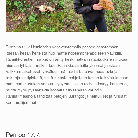
Tiistaina 22.7 Heinlahden veneveistämöllä pääsee haastamaan
itseään kesän helteistä huolimatta nopeampitempoiseen vauhtiin.
Rannikkorastien matkat on tehty keskimatkan ratapituuksien mukaan,
hieman lyhkäisimmiksi, kuin Rannikkorasteilla yleensä juostaan.
Vaikka matkat ovat lyhkäisemmät, radat tarjoavat haastavia ja
tarkkoja rastipisteitä, sekä maasto pohjaltaan kesän kukoistuksessa
pitempää mustikan varpua. Lyhyemmilläkin radoilla löytyy haastetta,
mutta myös pysäyttäviä kohteita turvaamaan vauhdin.
Rannarimaastoja tähdittää petojen luurangot ja herkulliset ja runsaat
kanttarellijemmat.
Pernoo 17.7.