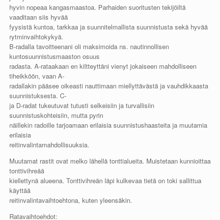
hyvin nopeaa kangasmaastoa. Parhaiden suoritusten tekijöiltä
vaaditaan siis hyvää
fyysistä kuntoa, tarkkaa ja suunnitelmallista suunnistusta sekä hyvää
rytminvaihtokykyä.
B-radalla tavoitteenani oli maksimoida ns. nautinnollisen
kuntosuunnistusmaaston osuus
radasta. A-rataakaan en kiltteyttäni vienyt jokaiseen mahdolliseen
tiheikköön, vaan A-
radallakin pääsee oikeasti nauttimaan miellyttävästä ja vauhdikkaasta
suunnistuksesta. C-
ja D-radat tukeutuvat tutusti selkeisiin ja turvallisiin
suunnistuskohteisiin, mutta pyrin
näillekin radoille tarjoamaan erilaisia suunnistushaasteita ja muutamia
erilaisia
reitinvalintamahdollisuuksia.
Muutamat rastit ovat melko lähellä tonttialueita. Muistetaan kunnioittaa
tonttivihreää
kiellettynä alueena. Tonttivihreän läpi kulkevaa tietä on toki sallittua
käyttää
reitinvalintavaihtoehtona, kuten yleensäkin.
Ratavaihtoehdot: