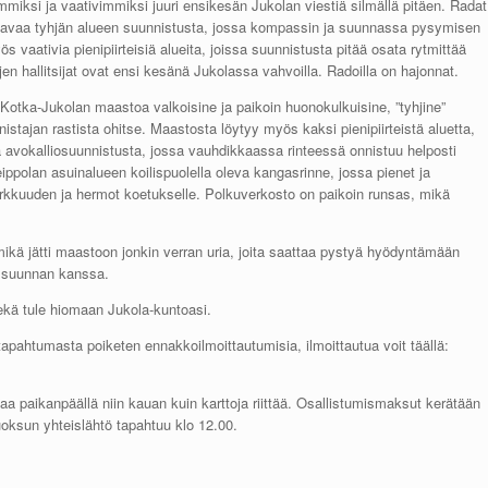
demmiksi ja vaativimmiksi juuri ensikesän Jukolan viestiä silmällä pitäen. Radat
ttavaa tyhjän alueen suunnistusta, jossa kompassin ja suunnassa pysymisen
 vaativia pienipiirteisiä alueita, joissa suunnistusta pitää osata rytmittää
jen hallitsijat ovat ensi kesänä Jukolassa vahvoilla. Radoilla on hajonnat.
otka-Jukolan maastoa valkoisine ja paikoin huonokulkuisine, ”tyhjine”
istajan rastista ohitse. Maastosta löytyy myös kaksi pienipiirteistä aluetta,
aa avokalliosuunnistusta, jossa vauhdikkaassa rinteessä onnistuu helposti
eippolan asuinalueen koilispuolella oleva kangasrinne, jossa pienet ja
arkkuuden ja hermot koetukselle. Polkuverkosto on paikoin runsas, mikä
 mikä jätti maastoon jonkin verran uria, joita saattaa pystyä hyödyntämään
a suunnan kanssa.
kä tule hiomaan Jukola-kuntoasi.
apahtumasta poiketen ennakkoilmoittautumisia, ilmoittautua voit täällä:
a paikanpäällä niin kauan kuin karttoja riittää. Osallistumismaksut kerätään
uoksun yhteislähtö tapahtuu klo 12.00.