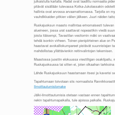
julkaistulla kartalla. Radat ovat laadittu normaalia pi
pitävät sisällään tulevassa Kotka-Jukolassakin odote
hallinta ovat arvossa arvaamattomassa. Tarjolla on myös
vauhdikkaiden pitkien välien jälkeen. Juuri näiden taito
Ruskajuoksun maasto mallintaa erinomaisesti tulevan K
alueineen, jossa urat saattavat nopeastikin viedä suunn
joista itäisempi, Tavastilan vesitornin mäki on vaativ
tehdä isonkin virheen. Toinen pienipiirteinen alue on P
haastavat avokalliokumpareet pistävät suunnistajan t
mahdollistaa yllättävienkin reitinvalintojen tekemisen.
Maastossa juostiin elokuussa viestiliigan osakilpailu,
Ruskajuoksussa tai sitten ei, joten olkaahan tarkkoin
Lähde Ruskajuoksuun haastamaan itsesi ja kaverisi se
Tapahtumaan toivotaan siis normaalista Rannikkorastit
Ilmoittautumislomake
Jälki-ilmoittautumisia otetaan vastaan ennen tapahtuma
nekin tapahtumapaikalla, tule ajoissa paikalle. Ruskaj