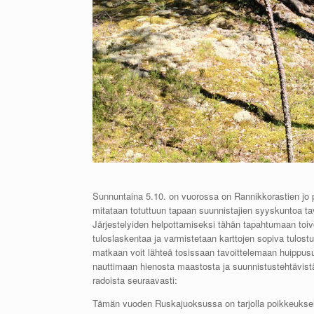
Sunnuntaina 5.10. on vuorossa on Rannikkorastien jo
mitataan totuttuun tapaan suunnistajien syyskuntoa t
Järjestelyiden helpottamiseksi tähän tapahtumaan toiv
tuloslaskentaa ja varmistetaan karttojen sopiva tulo
matkaan voit lähteä tosissaan tavoittelemaan huippusu
nauttimaan hienosta maastosta ja suunnistustehtävis
radoista seuraavasti:
Tämän vuoden Ruskajuoksussa on tarjolla poikkeuksell