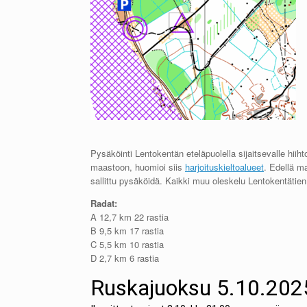
Pysäköinti Lentokentän eteläpuolella sijaitsevalle hii
maastoon, huomioi siis
harjoituskieltoalueet
. Edellä ma
sallittu pysäköidä. Kaikki muu oleskelu Lentokentätien 
Radat:
A 12,7 km 22 rastia
B 9,5 km 17 rastia
C 5,5 km 10 rastia
D 2,7 km 6 rastia