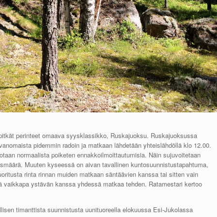
 pitkät perinteet omaava syysklassikko, Ruskajuoksu. Ruskajuoksussa
avanomaista pidemmin radoin ja matkaan lähdetään yhteislähdöllä klo 12.00.
otaan normaalista poiketen ennakkoilmoittautumisia. Näin sujuvoitetaan
stusmäärä. Muuten kyseessä on aivan tavallinen kuntosuunnistustapahtuma,
oritusta rinta rinnan muiden matkaan säntäävien kanssa tai sitten vain
tä vaikkapa ystävän kanssa yhdessä matkaa tehden. Ratamestari kertoo
isen timanttista suunnistusta uunituoreella elokuussa Esi-Jukolassa