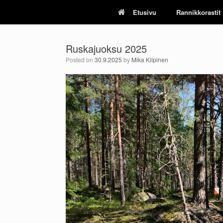
Skip
Etusivu
Rannikkorastit
to
content
Ruskajuoksu 2025
Posted on
30.9.2025
by
Mika Kilpinen