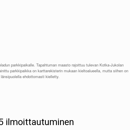
htoladun parkkipaikalle. Tapahtuman maasto rajoittuu tulevan Kotka-Jukolan
inittu parkkipaikka on karttarekisterin mukaan kieltoalueella, mutta siihen on
länsipuolella ehdottomasti kielletty.