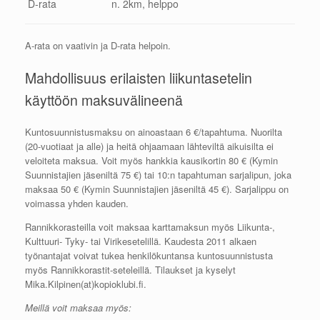
D-rata
n. 2km, helppo
A-rata on vaativin ja D-rata helpoin.
Mahdollisuus erilaisten liikuntasetelin
käyttöön maksuvälineenä
Kuntosuunnistusmaksu on ainoastaan 6 €/tapahtuma. Nuorilta
(20-vuotiaat ja alle) ja heitä ohjaamaan lähteviltä aikuisilta ei
veloiteta maksua. Voit myös hankkia kausikortin 80 € (Kymin
Suunnistajien jäseniltä 75 €) tai 10:n tapahtuman sarjalipun, joka
maksaa 50 € (Kymin Suunnistajien jäseniltä 45 €). Sarjalippu on
voimassa yhden kauden.
Rannikkorasteilla voit maksaa karttamaksun myös Liikunta-,
Kulttuuri- Tyky- tai Virikesetelillä. Kaudesta 2011 alkaen
työnantajat voivat tukea henkilökuntansa kuntosuunnistusta
myös Rannikkorastit-seteleillä. Tilaukset ja kyselyt
Mika.Kilpinen(at)kopioklubi.fi.
Meillä voit maksaa myös: