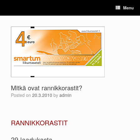
Skip
Menu
to
content
Mitkä ovat rannikkorastit?
Posted on
20.3.2010
by
admin
RANNIKKORASTIT
29 laadukasta