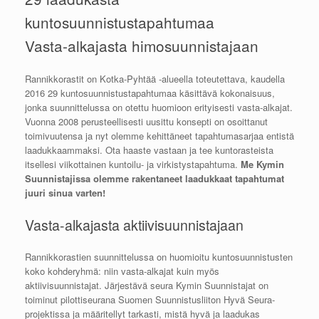
kuntosuunnistustapahtumaa
Vasta-alkajasta himosuunnistajaan
Rannikkorastit on Kotka-Pyhtää -alueella toteutettava, kaudella
2016 29 kuntosuunnistustapahtumaa käsittävä kokonaisuus,
jonka suunnittelussa on otettu huomioon erityisesti vasta-alkajat.
Vuonna 2008 perusteellisesti uusittu konsepti on osoittanut
toimivuutensa ja nyt olemme kehittäneet tapahtumasarjaa entistä
laadukkaammaksi. Ota haaste vastaan ja tee kuntorasteista
itsellesi viikottainen kuntoilu- ja virkistystapahtuma.
Me Kymin
Suunnistajissa olemme rakentaneet laadukkaat tapahtumat
juuri sinua varten!
Vasta-alkajasta aktiivisuunnistajaan
Rannikkorastien suunnittelussa on huomioitu kuntosuunnistusten
koko kohderyhmä: niin vasta-alkajat kuin myös
aktiivisuunnistajat. Järjestävä seura Kymin Suunnistajat on
toiminut pilottiseurana Suomen Suunnistusliiton Hyvä Seura-
projektissa ja määritellyt tarkasti, mistä hyvä ja laadukas