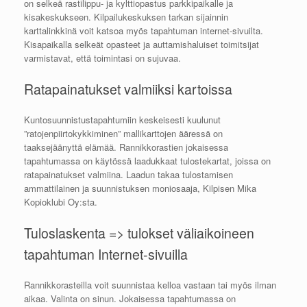
on selkeä rastilippu- ja kylttiopastus parkkipaikalle ja
kisakeskukseen. Kilpailukeskuksen tarkan sijainnin
karttalinkkinä voit katsoa myös tapahtuman internet-sivuilta.
Kisapaikalla selkeät opasteet ja auttamishaluiset toimitsijat
varmistavat, että toimintasi on sujuvaa.
Ratapainatukset valmiiksi kartoissa
Kuntosuunnistustapahtumiin keskeisesti kuulunut
”ratojenpiirtokykkiminen” mallikarttojen ääressä on
taaksejäänyttä elämää. Rannikkorastien jokaisessa
tapahtumassa on käytössä laadukkaat tulostekartat, joissa on
ratapainatukset valmiina. Laadun takaa tulostamisen
ammattilainen ja suunnistuksen moniosaaja, Kilpisen Mika
Kopioklubi Oy:sta.
Tuloslaskenta => tulokset väliaikoineen
tapahtuman Internet-sivuilla
Rannikkorasteilla voit suunnistaa kelloa vastaan tai myös ilman
aikaa. Valinta on sinun. Jokaisessa tapahtumassa on