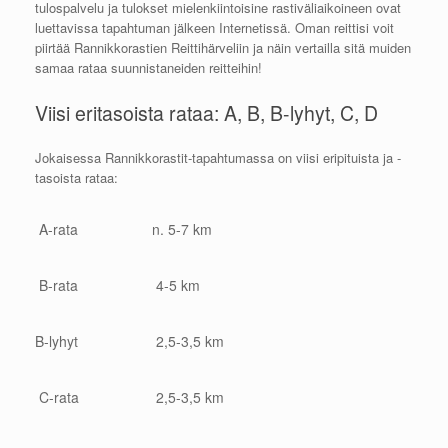
tulospalvelu ja tulokset mielenkiintoisine rastiväliaikoineen ovat
luettavissa tapahtuman jälkeen Internetissä. Oman reittisi voit
piirtää Rannikkorastien Reittihärveliin ja näin vertailla sitä muiden
samaa rataa suunnistaneiden reitteihin!
Viisi eritasoista rataa: A, B, B-lyhyt, C, D
Jokaisessa Rannikkorastit-tapahtumassa on viisi eripituista ja -
tasoista rataa:
A-rata
n. 5-7 km
B-rata
4-5 km
B-lyhyt
2,5-3,5 km
C-rata
2,5-3,5 km