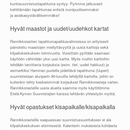
kuntosuunnistustapahtuma syntyy. Pyrimme jatkuvasti
kehittämään tapahtumaa entistä monipuolisemmaksi
ja asiakasystävällisemmäksi!
Hyvät maastot ja uudet/uudehkot kartat
Rannikkorastien tapahtumapaikkavalinnoissa on erityisesti
painotettu maastojen miellyttävyyttä ja uusia karttoja sekä
kilpailukeskuksen toimivuutta. Vuosittain pyritään saamaan
käyttöön vähintään yksi uusi kartta. Myös muihin karttoihin
tehdään tarvittavia korjauksia (esim. tiet, uudet hakkuut) ja
esimerkiksi Haminan puolella pidettävä tapahtuma (Uuperi)
suunnistetaan alunperin 90-luvuilla tehdyillä kartoilla, joihin on
kuitenkin tehty keskeisimmät korjaukset Rannikkorasteja varten.
Rannikkorasteille uusia alueita saamme myös käyttöömme
Etelä-Kymen Suunnistajien kanssa tehtävän yhteistyön myötä.
Hyvät opastukset kisapaikalle/kisapaikalla
Rannikkorasteille saapuessasi suunnistussuorituksesi ei ala
kilpailukeskuksen etsimisestä. Kalenterin mukaisesta kohdasta