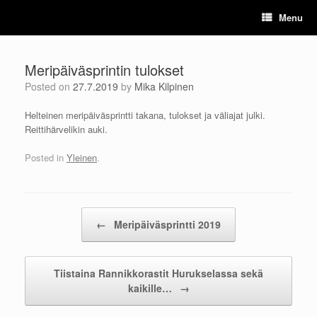
Skip
Menu
to
content
Meripäiväsprintin tulokset
Posted on
27.7.2019
by
Mika Kilpinen
Helteinen meripäiväsprintti takana, tulokset ja väliajat julki.
Reittihärvelikin auki.
Posted in
Yleinen
.
Post navigation
←
Meripäiväsprintti 2019
Tiistaina Rannikkorastit Hurukselassa sekä
kaikille…
→