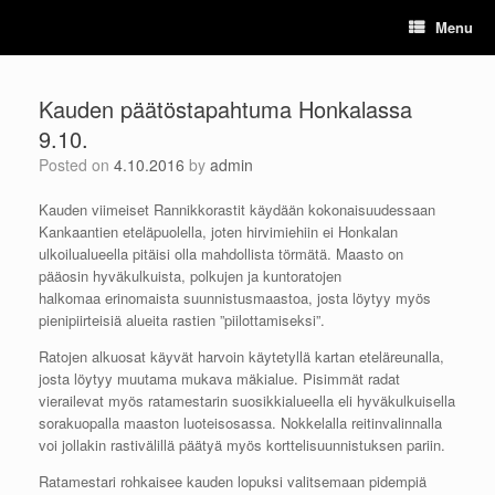
Skip
Menu
to
content
Kauden päätöstapahtuma Honkalassa
9.10.
Posted on
4.10.2016
by
admin
Kauden viimeiset Rannikkorastit käydään kokonaisuudessaan
Kankaantien eteläpuolella, joten hirvimiehiin ei Honkalan
ulkoilualueella pitäisi olla mahdollista törmätä. Maasto on
pääosin hyväkulkuista, polkujen ja kuntoratojen
halkomaa erinomaista suunnistusmaastoa, josta löytyy myös
pienipiirteisiä alueita rastien ”piilottamiseksi”.
Ratojen alkuosat käyvät harvoin käytetyllä kartan eteläreunalla,
josta löytyy muutama mukava mäkialue. Pisimmät radat
vierailevat myös ratamestarin suosikkialueella eli hyväkulkuisella
sorakuopalla maaston luoteisosassa. Nokkelalla reitinvalinnalla
voi jollakin rastivälillä päätyä myös korttelisuunnistuksen pariin.
Ratamestari rohkaisee kauden lopuksi valitsemaan pidempiä