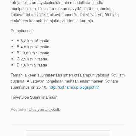
ratoja, joilla on täysipainoisimmin mahdollista nauttia
monipuolisista, hienoista ruskan sävyttämistä maisemista.
Taitavat tai sellaisiksi aikovat suunnistajat voivat yrittää tilata
etukäteen kartantulostajalta poluttomia karttoja.
Ratapituudet:
A 6,2 km 16 rastia
B 4,8 km 13 rastia
BL 3,6 km 9 rastia
C 2,5 km 7 rastia
D 1,6 km 5 rastia
Tämän jälkeen suunnistetaan sitten otsalampun valossa KotHam
cupissa. Alustavan hohjelman mukaan ensimmäinen Kotham
suunnistus on 25.10.
http://kothamcup.blogspot.fi/
Tervetuloa Suunnistamaan!
Posted in
Etusivun artikkeli
.
Post navigation