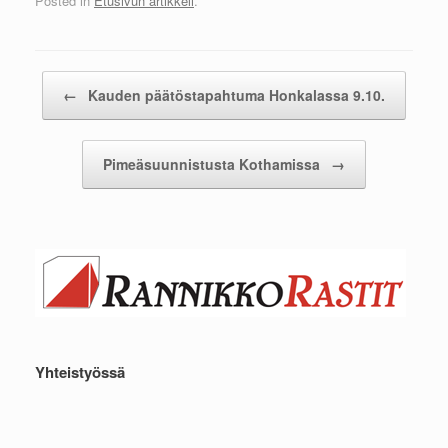
Posted in
Etusivun artikkeli
.
Post navigation
←
Kauden päätöstapahtuma Honkalassa 9.10.
Pimeäsuunnistusta Kothamissa
→
Yhteistyössä