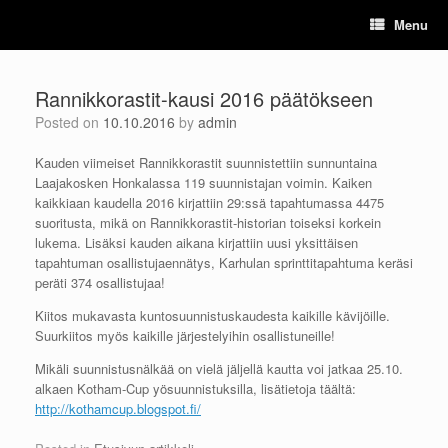
Skip
Menu
to
content
Rannikkorastit-kausi 2016 päätökseen
Posted on
10.10.2016
by
admin
Kauden viimeiset Rannikkorastit suunnistettiin sunnuntaina
Laajakosken Honkalassa 119 suunnistajan voimin. Kaiken
kaikkiaan kaudella 2016 kirjattiin 29:ssä tapahtumassa 4475
suoritusta, mikä on Rannikkorastit-historian toiseksi korkein
lukema. Lisäksi kauden aikana kirjattiin uusi yksittäisen
tapahtuman osallistujaennätys, Karhulan sprinttitapahtuma keräsi
peräti 374 osallistujaa!
Kiitos mukavasta kuntosuunnistuskaudesta kaikille kävijöille.
Suurkiitos myös kaikille järjestelyihin osallistuneille!
Mikäli suunnistusnälkää on vielä jäljellä kautta voi jatkaa 25.10.
alkaen Kotham-Cup yösuunnistuksilla, lisätietoja täältä:
http://kothamcup.blogspot.fi/