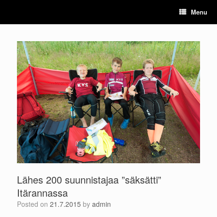
Skip
Menu
to
content
Lähes 200 suunnistajaa ”säksätti”
Itärannassa
Posted on
21.7.2015
by
admin