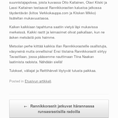
suunnistajapolvea, joista kuvassa Otto Kaitainen, Olavi Kiiski ja
Lassi Kaitainen testaavat Rannikkorastien kalustoa jatkossa
täydentävän (kiitos Verkkokauppa.com ja Kiisken Mikko)
lisäteltan mukavuustasoa.
Kaiken kaikkiaan tapahtuma saatiin vietyä läpi mukavissa
merkeissä. Kaikki rastit ja leimasimet olivat paikallaan, kun ne
äsken metsästä pois haimme.
Metsolan perhe kiittää kaikkia illan Rannikkorasteille osallistujia,
väsyneinä mutta onnellisina! Ensi tiistaina Rannikkorastit siirtyy
Tavastilaan, jossa pääsemme nauttimaan Tiina Naakan
laatimista radoista. Nähdään siellä!
Tulokset, väliajat ja Reittihärveli löytyvät tutusta paikkaa.
Posted in
Etusivun artikkeli
.
Post navigation
←
Rannikkorastit jatkuvat Itärannassa
runsasrastisilla radoilla