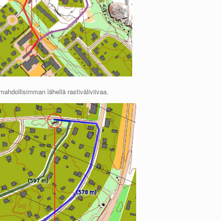
mahdollisimman lähellä rastiväliviivaa.