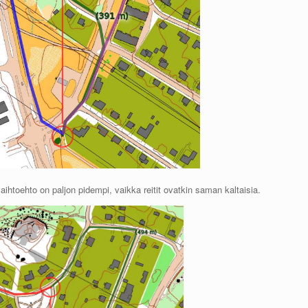
vaihtoehto on paljon pidempi, vaikka reitit ovatkin saman kaltaisia.