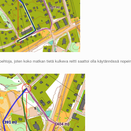
toehtoja, joten koko matkan tietä kulkeva reitti saattoi olla käytännössä nopein