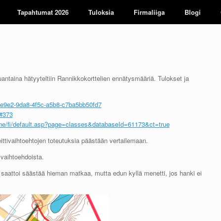
Tapahtumat 2026
Tuloksia
Firmaliiga
Blogi
auantaina hätyyteltiin Rannikkokorttelien ennätysmääriä. Tulokset ja
aedde9e2-9da8-4f5c-a5b8-c7ba5bb50fd7
/#373
nline/fi/default.asp?page=classes&databaseId=61173&ct=true
reittivaihtoehtojen toteutuksia päästään vertailemaan.
ivaihtoehdoista.
saattoi säästää hieman matkaa, mutta edun kyllä menetti, jos hanki ei