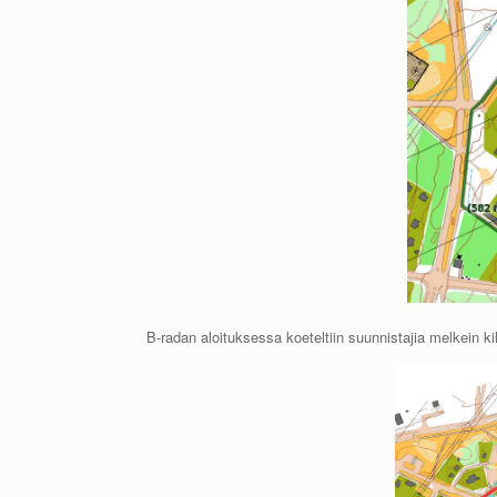
B-radan aloituksessa koeteltiin suunnistajia melkein k