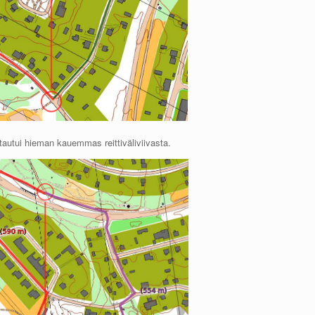
tautui hieman kauemmas reittiväliviivasta.