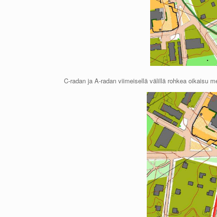
C-radan ja A-radan viimeisellä välillä rohkea oikaisu 