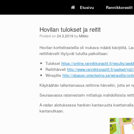
Skip
Etusivu
Rannikkorastit
to
content
Hovilan tulokset ja reitit
Posted on
24.3.2019
by
Mikko
Hovilan korttelirasteilla oli mukava määrä kävijöitä. L
reittihärvelit löytyvät tutuilta paikoiltaan:
Tulokset
https://online.rannikkorastit.fi/results/
Reittihärveli
http://www.rannikkorastit.fi/gadget/rg2
Winsplits
http://obasen.orientering.se/winsplits/o
Käykäähän tallentamassa reittinne härveliin, jotta eri 
Seuraavassa ratamestarin mittailuja mahdollisista reitt
A-radan aloituksessa hankien kantavuutta koettamalla 
kantanutkaan.