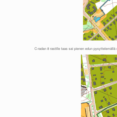
C-radan 8 rastille taas sai pienen edun pysyttelemällä 