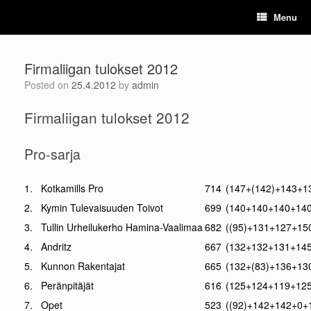
Skip
Menu
to
content
Firmaliigan tulokset 2012
Posted on
25.4.2012
by
admin
Firmaliigan tulokset 2012
Pro-sarja
1.
Kotkamills Pro
714
(147+(142)+143+1
2.
Kymin Tulevaisuuden Toivot
699
(140+140+140+140
3.
Tullin Urheilukerho Hamina-Vaalimaa
682
((95)+131+127+15
4.
Andritz
667
(132+132+131+145
5.
Kunnon Rakentajat
665
(132+(83)+136+13
6.
Peränpitäjät
616
(125+124+119+125
7.
Opet
523
((92)+142+142+0+