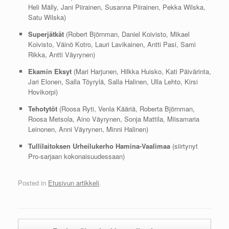
Heli Mälly, Jani Piirainen, Susanna Piirainen, Pekka Wilska,
Satu Wilska)
Superjätkät
(Robert Björnman, Daniel Koivisto, Mikael
Koivisto, Väinö Kotro, Lauri Lavikainen, Antti Pasi, Sami
Rikka, Antti Väyrynen)
Ekamin Eksyt
(Mari Harjunen, Hilkka Huisko, Kati Päivärinta,
Jari Elonen, Salla Töyrylä, Salla Halinen, Ulla Lehto, Kirsi
Hovikorpi)
Tehotytöt
(Roosa Ryti, Venla Kääriä, Roberta Björnman,
Roosa Metsola, Aino Väyrynen, Sonja Mattila, Miisamaria
Leinonen, Anni Väyrynen, Minni Halinen)
Tullilaitoksen Urheilukerho Hamina-Vaalimaa
(siirtynyt
Pro-sarjaan kokonaisuudessaan)
Posted in
Etusivun artikkeli
.
Post navigation