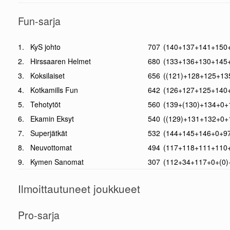
Fun-sarja
1.
KyS johto
707
(140+137+141+150+
2.
Hirssaaren Helmet
680
(133+136+130+145+
3.
Koksilaiset
656
((121)+128+125+13
4.
Kotkamills Fun
642
(126+127+125+140+
5.
Tehotytöt
560
(139+(130)+134+0+
6.
Ekamin Eksyt
540
((129)+131+132+0+
7.
Superjätkät
532
(144+145+146+0+97
8.
Neuvottomat
494
(117+118+111+110+
9.
Kymen Sanomat
307
(112+34+117+0+(0)
Ilmoittautuneet joukkueet
Pro-sarja