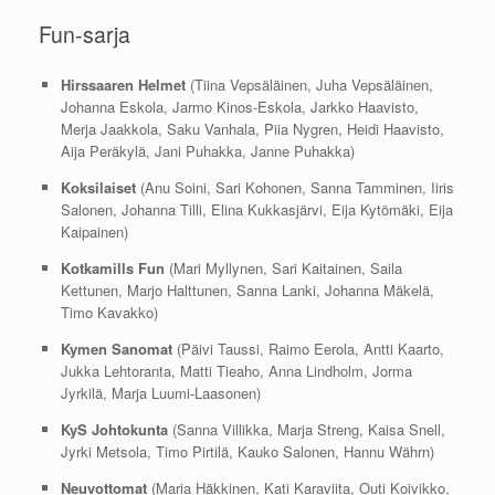
Fun-sarja
Hirssaaren Helmet
(Tiina Vepsäläinen, Juha Vepsäläinen,
Johanna Eskola, Jarmo Kinos-Eskola, Jarkko Haavisto,
Merja Jaakkola, Saku Vanhala, Piia Nygren, Heidi Haavisto,
Aija Peräkylä, Jani Puhakka, Janne Puhakka)
Koksilaiset
(Anu Soini, Sari Kohonen, Sanna Tamminen, Iiris
Salonen, Johanna Tilli, Elina Kukkasjärvi, Eija Kytömäki, Eija
Kaipainen)
Kotkamills Fun
(Mari Myllynen, Sari Kaitainen, Saila
Kettunen, Marjo Halttunen, Sanna Lanki, Johanna Mäkelä,
Timo Kavakko)
Kymen Sanomat
(Päivi Taussi, Raimo Eerola, Antti Kaarto,
Jukka Lehtoranta, Matti Tieaho, Anna Lindholm, Jorma
Jyrkilä, Marja Luumi-Laasonen)
KyS Johtokunta
(Sanna Villikka, Marja Streng, Kaisa Snell,
Jyrki Metsola, Timo Pirtilä, Kauko Salonen, Hannu Währn)
Neuvottomat
(Maria Häkkinen, Kati Karaviita, Outi Koivikko,