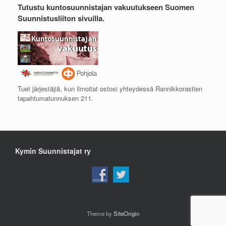
Tutustu kuntosuunnistajan vakuutukseen Suomen
Suunnistusliiton sivuilla.
Tuet järjestäjiä, kun ilmoitat ostosi yhteydessä Rannikkorastien
tapahtumatunnuksen 211.
Kymin Suunnistajat ry
Theme by
SiteOrigin