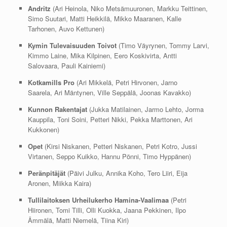
Andritz
(Ari Heinola, Niko Metsämuuronen, Markku Teittinen,
Simo Suutari, Matti Heikkilä, Mikko Maaranen, Kalle
Tarhonen, Auvo Kettunen)
Kymin Tulevaisuuden Toivot
(Timo Väyrynen, Tommy Larvi,
Kimmo Laine, Mika Kilpinen, Eero Koskivirta, Antti
Salovaara, Pauli Kainiemi)
Kotkamills Pro
(Ari Mikkelä, Petri Hirvonen, Jarno
Saarela, Ari Mäntynen, Ville Seppälä, Joonas Kavakko)
Kunnon Rakentajat
(Jukka Matilainen, Jarmo Lehto, Jorma
Kauppila, Toni Soini, Petteri Nikki, Pekka Marttonen, Ari
Kukkonen)
Opet
(Kirsi Niskanen, Petteri Niskanen, Petri Kotro, Jussi
Virtanen, Seppo Kuikko, Hannu Pönni, Timo Hyppänen)
Peränpitäjät
(Päivi Julku, Annika Koho, Tero Liiri, Eija
Aronen, Miikka Kaira)
Tullilaitoksen Urheilukerho Hamina-Vaalimaa
(Petri
Hiironen, Tomi Tilli, Olli Kuokka, Jaana Pekkinen, Ilpo
Ämmälä, Matti Niemelä, Tiina Kiri)