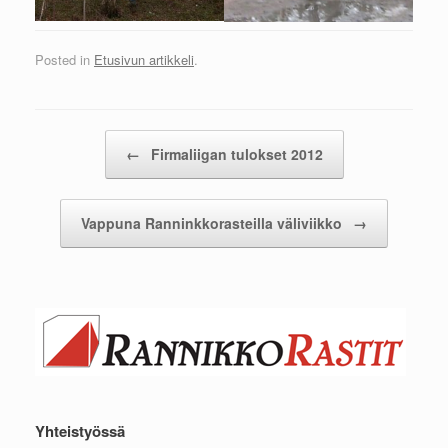
Posted in
Etusivun artikkeli
.
Post navigation
←
Firmaliigan tulokset 2012
Vappuna Ranninkkorasteilla väliviikko
→
Yhteistyössä