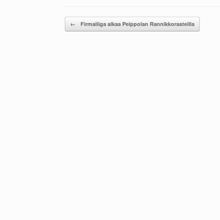
Post navigation
←
Firmaliiga alkaa Peippolan Rannikkorasteilla