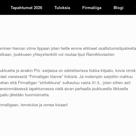
Tapahtumat 2026
Tuloksia
Firmaliiga
Blogi
tuminen hieman viime tippaan joten heille emme ehtineet osallistumislipukkeita
neetkaan, joukkueen yhteyshenkilö voi noutaa liput Rannikkorastien
kkueita ja ainakin Pro -sarjassa on odotettavissa tiukka kilpailu, kovia nimiä
äet viereisestä "Firmaliigan tilanne" linkistä. Ja molempiin sarjoihin mahtuu
han että Firmaliigan "siirtoikkuna" sulkeutuu vasta 31.5., joten siihen asti
te ensimmäisessä tapahtumassa vielä aivan parhaalla joukkueella liikkeelle
lpailu jätetään huomioimatta.
rmaliigaan, tervetuloa ja onnea kisaan!