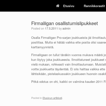
Skip
Etusivu
Rannikkorastit
to
content
Firmaliigan osallistumislipukkeet
Posted on
17.5.2011
by
admin
Osalla Firmaliigan Pro-sarjan joukkueista jäi ilmoittau
postittaa. Mutta ei hätää vaikka ette postia olisi saa
karttamyynnistä.
Firmaliigaan on tullut tänäkin vuonna mukava määrä jou
kun löytyy joka joukkueesta. Ilmoittatuneet joukkueet n
vielä mukaan, rohkeasti vain ilmoittautumaan. Muistatte
voitte joukkuetta täydentää. Ei siis haittaa vaikka et
lähtisikään, pistelaskussakin joukkueen huonoin osaki
Pitkä odotus on ohi, kaikki on valmiina kauden 2011 Fi
Posted in
Etusivun artikkeli
.