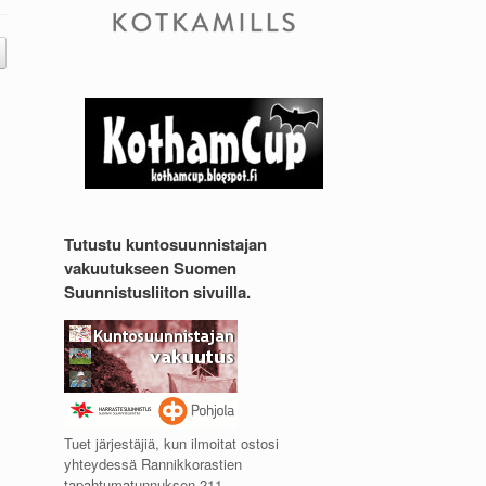
Tutustu kuntosuunnistajan
vakuutukseen Suomen
Suunnistusliiton sivuilla.
Tuet järjestäjiä, kun ilmoitat ostosi
yhteydessä Rannikkorastien
tapahtumatunnuksen 211.