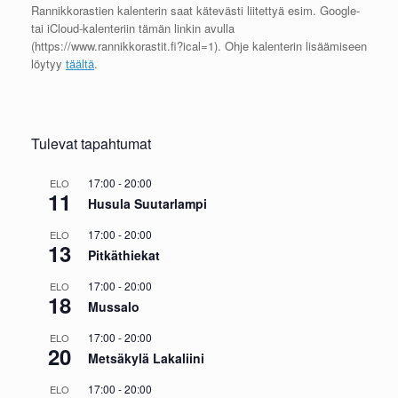
Rannikkorastien kalenterin saat kätevästi liitettyä esim. Google-
tai iCloud-kalenteriin tämän linkin avulla
(https://www.rannikkorastit.fi?ical=1). Ohje kalenterin lisäämiseen
löytyy
täältä
.
Tulevat tapahtumat
17:00
-
20:00
ELO
11
Husula Suutarlampi
17:00
-
20:00
ELO
13
Pitkäthiekat
17:00
-
20:00
ELO
18
Mussalo
17:00
-
20:00
ELO
20
Metsäkylä Lakaliini
17:00
-
20:00
ELO