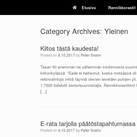
Skip
Etusivu
Rannikkorastit
to
content
Category Archives:
Yleinen
Kiitos tästä kaudesta!
Posted on
8.10.2017
by
Peter Svahn
Tasan 50 enemmän tai vähemmän intohimoista suunnis
kirkonkylässä. ”Sade ei haitannut, koska metsässä oli 
reitinvalintoja vettä täynnä olevien leveiden purojen y
1:7500 ilahdutti seniorisuunnistajia. Rannikkorastitiimi
[…]
E-rata tarjolla päätöstapahtumassa
Posted on
4.10.2017
by
Peter Svahn