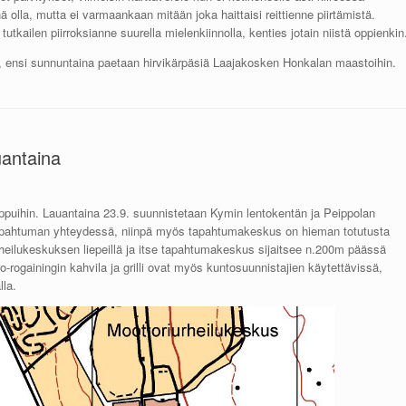
ä olla, mutta ei varmaankaan mitään joka haittaisi reittienne piirtämistä.
utkailen piirroksianne suurella mielenkiinnolla, kenties jotain niistä oppienkin
llä, ensi sunnuntaina paetaan hirvikärpäsiä Laajakosken Honkalan maastoihin.
uantaina
oppuihin. Lauantaina 23.9. suunnistetaan Kymin lentokentän ja Peippolan
tapahtuman yhteydessä, niinpä myös tapahtumakeskus on hieman totutusta
heilukeskuksen liepeillä ja itse tapahtumakeskus sijaitsee n.200m päässä
o-rogainingin kahvila ja grilli ovat myös kuntosuunnistajien käytettävissä,
la.