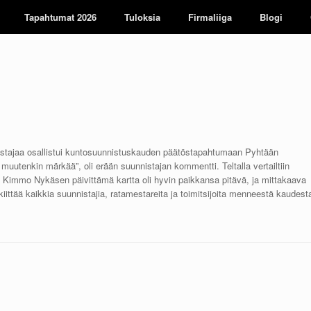
Tapahtumat 2026
Tuloksia
Firmaliiga
Blogi
tajaa osallistui kuntosuunnistuskauden päätöstapahtumaan Pyhtään
muutenkin märkää”, oli erään suunnistajan kommentti. Teltalla vertailtiin
li. Kimmo Nykäsen päivittämä kartta oli hyvin paikkansa pitävä, ja mittakaava
 kiittää kaikkia suunnistajia, ratamestareita ja toimitsijoita menneestä kaudest