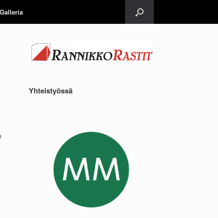
Galleria
Yhteistyössä
a