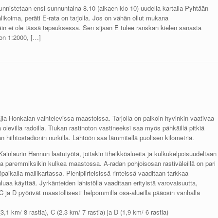
nistetaan ensi sunnuntaina 8.10 (alkaen klo 10) uudella kartalla Pyhtään
alikoima, peräti E-rata on tarjolla. Jos on vähän ollut mukana
 näin ei ole tässä tapauksessa. Sen sijaan E tulee ranskan kielen sanasta
a on 1:2000, […]
a Honkalan vaihtelevissa maastoissa. Tarjolla on paikoin hyvinkin vaativaa
 olevilla radoilla. Tiukan rastinoton vastineeksi saa myös pähkäillä pitkiä
 hiihtostadionin nurkilla. Lähtöön saa lämmitellä puolisen kilometriä.
Kainlaurin Hannun laatutyötä, joitakin tiheikköalueita ja kulkukelpoisuudeltaan
taa paremmiksikin kulkea maastossa. A-radan pohjoisosan rastiväleillä on pari
aikalla mallikartassa. Pienipiirteisissä rinteissä vaaditaan tarkkaa
aluaa käyttää. Jyrkänteiden lähistöllä vaaditaan erityistä varovaisuutta,
 C ja D pyörivät maastollisesti helpommilla osa-alueilla pääosin vanhalla
3,1 km/ 8 rastia), C (2,3 km/ 7 rastia) ja D (1,9 km/ 6 rastia)