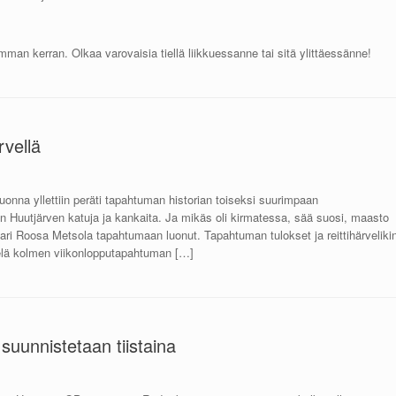
man kerran. Olkaa varovaisia tiellä liikkuessanne tai sitä ylittäessänne!
vellä
onna yllettiin peräti tapahtuman historian toiseksi suurimpaan
in Huutjärven katuja ja kankaita. Ja mikäs oli kirmatessa, sää suosi, maasto
stari Roosa Metsola tapahtumaan luonut. Tapahtuman tulokset ja reittihärveliki
 vielä kolmen viikonlopputapahtuman […]
 suunnistetaan tiistaina