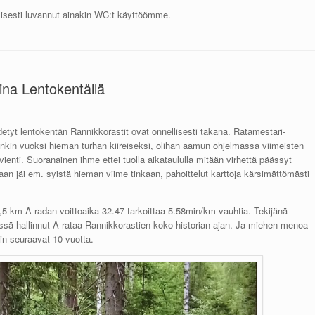
lisesti luvannut ainakin WC:t käyttöömme.
ina Lentokentällä
etyt lentokentän Rannikkorastit ovat onnellisesti takana. Ratamestari-
nkin vuoksi hieman turhan kiireiseksi, olihan aamun ohjelmassa viimeisten
n vienti. Suoranainen ihme ettei tuolla aikataululla mitään virhettä päässyt
an jäi em. syistä hieman viime tinkaan, pahoittelut karttoja kärsimättömästi
5,5 km A-radan voittoaika 32.47 tarkoittaa 5.58min/km vauhtia. Tekijänä
 hallinnut A-rataa Rannikkorastien koko historian ajan. Ja miehen menoa
in seuraavat 10 vuotta.