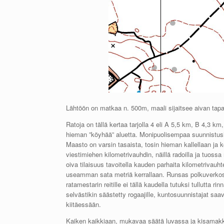
Lähtöön on matkaa n. 500m, maali sijaitsee aivan ta
Ratoja on tällä kertaa tarjolla 4 eli A 5,5 km, B 4,3 km
hieman ”köyhää” aluetta. Monipuolisempaa suunnistusha
Maasto on varsin tasaista, tosin hieman kallellaan ja 
viestimiehen kilometrivauhdin, näillä radoilla ja tuossa
oiva tilaisuus tavoitella kauden parhaita kilometrivau
useamman sata metriä kerrallaan. Runsas polkuverkosto
ratamestarin reitille ei tällä kaudella tutuksi tullutta 
selvästikin säästetty rogaajille, kuntosuunnistajat s
kiitäessään.
Kaiken kaikkiaan, mukavaa säätä luvassa ja kisamakka