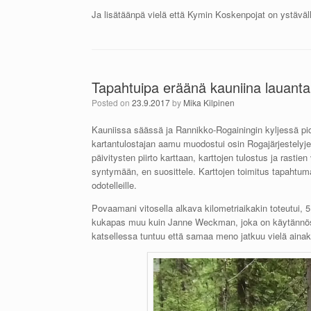
Ja lisätäänpä vielä että Kymin Koskenpojat on ystäväl
Tapahtuipa eräänä kauniina lauanta
Posted on
23.9.2017
by
Mika Kilpinen
Kauniissa säässä ja Rannikko-Rogainingin kyljessä pid
kartantulostajan aamu muodostui osin Rogajärjestelyje
päivitysten piirto karttaan, karttojen tulostus ja rastie
syntymään, en suosittele. Karttojen toimitus tapahtuma
odotelleille.
Povaamani vitosella alkava kilometriaikakin toteutui, 
kukapas muu kuin Janne Weckman, joka on käytännössä
katsellessa tuntuu että samaa meno jatkuu vielä ainak