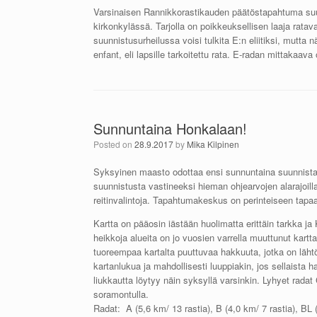
Varsinaisen Rannikkorastikauden päätöstapahtuma suun
kirkonkylässä. Tarjolla on poikkeuksellisen laaja ratav
suunnistusurheilussa voisi tulkita E:n eliitiksi, mutta
enfant, eli lapsille tarkoitettu rata. E-radan mittakaav
Sunnuntaina Honkalaan!
Posted on
28.9.2017
by
Mika Kilpinen
Syksyinen maasto odottaa ensi sunnuntaina suunnistaji
suunnistusta vastineeksi hieman ohjearvojen alarajoilla
reitinvalintoja. Tapahtumakeskus on perinteiseen tapaan
Kartta on pääosin iästään huolimatta erittäin tarkka ja 
heikkoja alueita on jo vuosien varrella muuttunut kart
tuoreempaa kartalta puuttuvaa hakkuuta, jotka on lähtöp
kartanlukua ja mahdollisesti luuppiakin, jos sellaista h
liukkautta löytyy näin syksyllä varsinkin. Lyhyet radat
soramontulla.
Radat: A (5,6 km/ 13 rastia), B (4,0 km/ 7 rastia), BL (