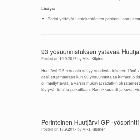
Lisäys:
Radat yrittävät Lentokentäntien pahimmillaan useam
93 yösuunnistuksen ystävää Huutjär
Posted on
19.9.2017
by
Mika Kilpinen
Huutjärvi GP:n suosio säilyy vuodesta toiseen. Tänä vu
osallistujamäärään kun 93 yösuunnistajaa kirmasi pitk
oli miellyttävää ja varsin mukavat radatkin oli ratame
löytyvät tutuilta paikoiltaan. Rannikkorastit jatkuvat
Perinteinen Huutjärvi GP -yösprintti
Posted on
17.9.2017
by
Mika Kilpinen