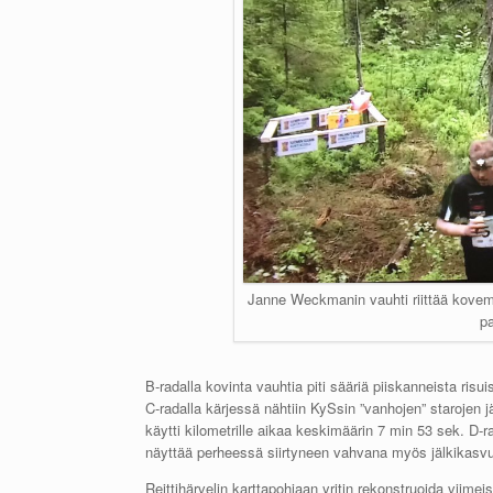
Janne Weckmanin vauhti riittää kovem
p
B-radalla kovinta vauhtia piti sääriä piiskanneista ris
C-radalla kärjessä nähtiin KySsin ”vanhojen” starojen j
käytti kilometrille aikaa keskimäärin 7 min 53 sek. D-
näyttää perheessä siirtyneen vahvana myös jälkikasvu
Reittihärvelin karttapohjaan yritin rekonstruoida viimeis