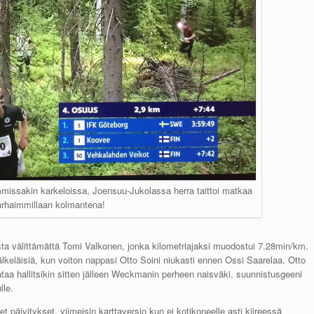
missakin karkeloissa, Joensuu-Jukolassa herra taittoi matkaa
arhaimmillaan kolmantena!
uista välittämättä Tomi Valkonen, jonka kilometriajaksi muodostui 7.28min/km.
älkeläisiä, kun voiton nappasi Otto Soini niukasti ennen Ossi Saarelaa. Otto
rataa hallitsikin sitten jälleen Weckmanin perheen naisväki, suunnistusgeeni
lle.
et päivitykset, viimeisin karttaversio kun ei kotikoneelle asti kiireessä