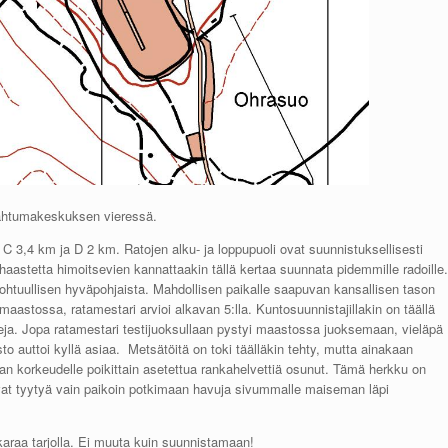
pahtumakeskuksen vieressä.
, C 3,4 km ja D 2 km. Ratojen alku- ja loppupuoli ovat suunnistuksellisesti
astetta himoitsevien kannattaakin tällä kertaa suunnata pidemmille radoille.
kohtuullisen hyväpohjaista. Mahdollisen paikalle saapuvan kansallisen tason
 maastossa, ratamestari arvioi alkavan 5:lla. Kuntosuunnistajillakin on täällä
hteja. Jopa ratamestari testijuoksullaan pystyi maastossa juoksemaan, vieläpä
 auttoi kyllä asiaa. Metsätöitä on toki täälläkin tehty, mutta ainakaan
rinnan korkeudelle poikittain asetettua rankahelvettiä osunut. Tämä herkku on
aavat tyytyä vain paikoin potkimaan havuja sivummalle maiseman läpi
raa tarjolla. Ei muuta kuin suunnistamaan!