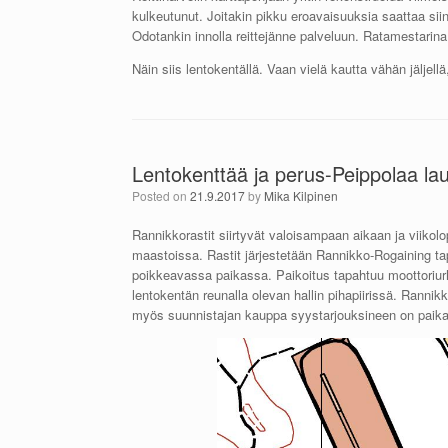
kulkeutunut. Joitakin pikku eroavaisuuksia saattaa siin
Odotankin innolla reittejänne palveluun. Ratamestarina t
Näin siis lentokentällä. Vaan vielä kautta vähän jälje
Lentokenttää ja perus-Peippolaa la
Posted on
21.9.2017
by
Mika Kilpinen
Rannikkorastit siirtyvät valoisampaan aikaan ja viikol
maastoissa. Rastit järjestetään Rannikko-Rogaining 
poikkeavassa paikassa. Paikoitus tapahtuu moottoriur
lentokentän reunalla olevan hallin pihapiirissä. Rannikk
myös suunnistajan kauppa syystarjouksineen on paikal