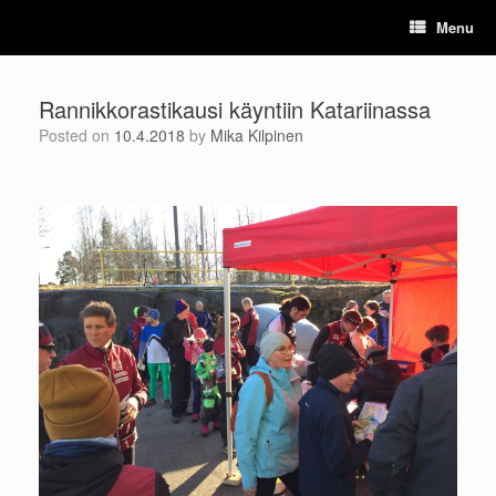
Skip
Menu
to
content
Rannikkorastikausi käyntiin Katariinassa
Posted on
10.4.2018
by
Mika Kilpinen