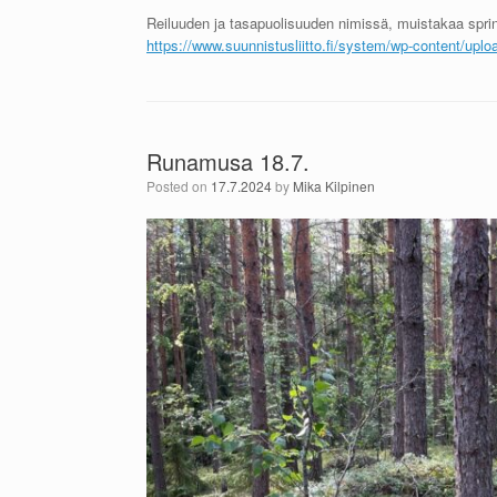
Reiluuden ja tasapuolisuuden nimissä, muistakaa sprintti
https://www.suunnistusliitto.fi/system/wp-content/uploa
Runamusa 18.7.
Posted on
17.7.2024
by
Mika Kilpinen