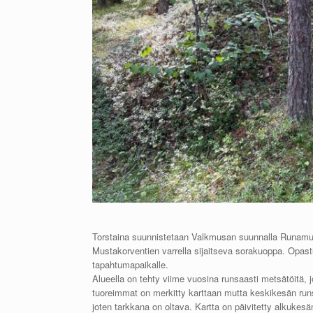
Torstaina suunnistetaan Valkmusan suunnalla Runamu
Mustakorventien varrella sijaitseva sorakuoppa. Opast
tapahtumapaikalle.
Alueella on tehty viime vuosina runsaasti metsätöitä, 
tuoreimmat on merkitty karttaan mutta keskikesän runsa
joten tarkkana on oltava. Kartta on päivitetty alkukesän