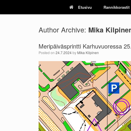
Skip
Etusivu
Rannikkorastit
to
content
Author Archive:
Mika Kilpine
Meripäiväsprintti Karhuvuoressa 25
Posted on
24.7.2024
by
Mika Kilpinen