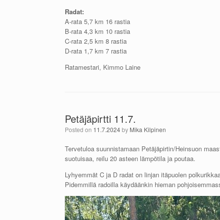
Radat:
A-rata 5,7 km 16 rastia
B-rata 4,3 km 10 rastia
C-rata 2,5 km 8 rastia
D-rata 1,7 km 7 rastia
Ratamestari, Kimmo Laine
Petäjäpirtti 11.7.
Posted on
11.7.2024
by
Mika Kilpinen
Tervetuloa suunnistamaan Petäjäpirtin/Heinsuon maa
suotuisaa, reilu 20 asteen lämpötila ja poutaa.
Lyhyemmät C ja D radat on linjan itäpuolen polkurikkaa
Pidemmillä radoilla käydäänkin hieman pohjoisemmass