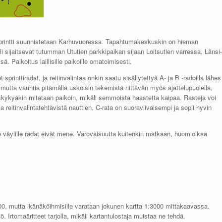
printti suunnistetaan Karhuvuoressa. Tapahtumakeskuskin on hieman
li sijaitsevat tutumman Ututien parkkipaikan sijaan Loitsutien varressa. Länsi-
. Paikoitus laillisille paikoille omatoimisesti.
rinttiradat, ja reitinvalintaa onkin saatu sisällytettyä A- ja B -radoilla lähes
 mutta vauhtia pitämällä uskoisin tekemistä riittävän myös ajattelupuolella,
tuskykyäkin mitataan paikoin, mikäli semmoista haastetta kaipaa. Rasteja voi
ja reitinvalintatehtävistä nauttien. C-rata on suoraviivaisempi ja sopii hyvin
e väylille radat eivät mene. Varovaisuutta kuitenkin matkaan, huomioikaa
4000, mutta ikänäköihmisille varataan jokunen kartta 1:3000 mittakaavassa.
ö. Irtomääritteet tarjolla, mikäli kartantulostaja muistaa ne tehdä.