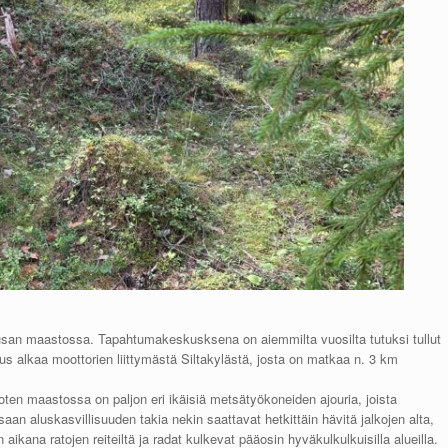
san maastossa. Tapahtumakeskusksena on aiemmilta vuosilta tutuksi tullut
us alkaa moottorien liittymästä Siltakylästä, josta on matkaa n. 3 km
joten maastossa on paljon eri ikäisiä metsätyökoneiden ajouria, joista
an aluskasvillisuuden takia nekin saattavat hetkittäin hävitä jalkojen alta,
 aikana ratojen reiteiltä ja radat kulkevat pääosin hyväkulkulkuisilla alueilla.