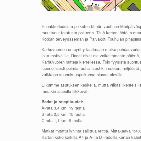
Ennakkotiedoista poiketen tämän vuotinen Meripäiväs
muuttunut totutusta paikasta. Tällä kertaa lähtö ja maa
Kotkan terveysaseman ja Päiväkoti Touhulan pihapiirissä
Karhuvuoreen on pyritty laatimaan melko puhdasveriset sp
joka rastivälille. Radat eivät ole vaikeimmasta päästä,
Karhuvuoren raitteja kierrellessä. Toki fyysistä suori
luonnollisesti poimia rauhallisestikin edeten, miljööstä 
vaikkapa suunnistuspolkunsa alussa oleville.
Liikumme asutuksen keskellä, mutta vilkasliikenteisill
muutkin alueella liikkuvat.
Radat ja ratapituudet:
A-rata 3,4 km, 19 rastia
B-rata 2,5 km, 15 rastia
C-rata 1,1 km, 9 rastia
Matkat mitattu lyhintä sallittua reittiä. Mittakaava 1:
Kartan koko kaikilla A4 ja A- ja B -radoilla kartan käänt