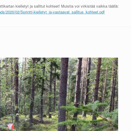
kartan kielletyt ja sallitut kohteet! Muistia voi virkistää vaikka täällä:
ds/2020/02/Sprintti-kielletyt_ja-vastaavat_sallitus_kohteet.pdf