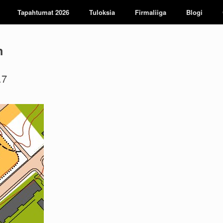
Tapahtumat 2026
Tuloksia
Firmaliiga
Blogi
n
.7