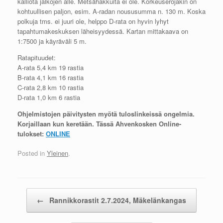
kalliota jalkojen alle. Metsähakkuita ei ole. Korkeuserojakin on
kohtuullisen paljon, esim. A-radan noususumma n. 130 m. Koska
polkuja tms. ei juuri ole, helppo D-rata on hyvin lyhyt
tapahtumakeskuksen läheisyydessä. Kartan mittakaava on
1:7500 ja käyräväli 5 m.
Ratapituudet:
A-rata 5,4 km 19 rastia
B-rata 4,1 km 16 rastia
C-rata 2,8 km 10 rastia
D-rata 1,0 km 6 rastia
Ohjelmistojen päivitysten myötä tuloslinkeissä ongelmia.
Korjaillaan kun keretään. Tässä Ahvenkosken Online-
tulokset:
ONLINE
Posted in
Yleinen
.
Post navigation
←
Rannikkorastit 2.7.2024, Mäkelänkangas