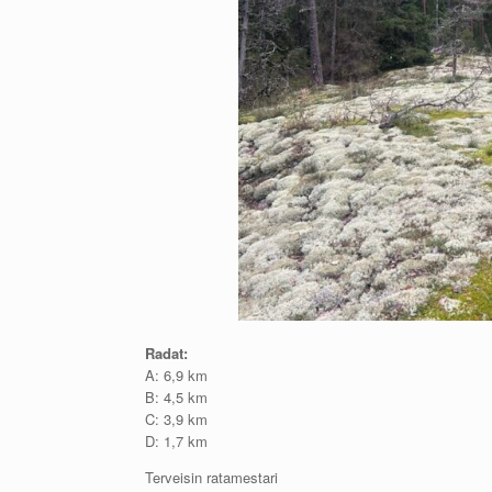
Radat:
A: 6,9 km
B: 4,5 km
C: 3,9 km
D: 1,7 km
Terveisin ratamestari