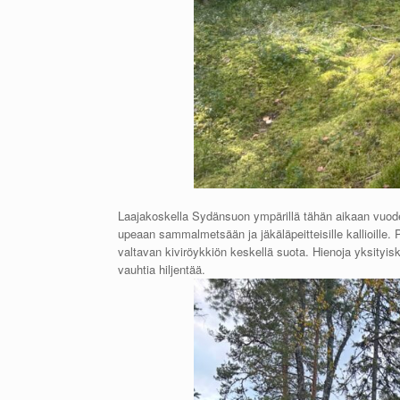
Laajakoskella Sydänsuon ympärillä tähän aikaan vuode
upeaan sammalmetsään ja jäkäläpeitteisille kallioille
valtavan kiviröykkiön keskellä suota. Hienoja yksityi
vauhtia hiljentää.