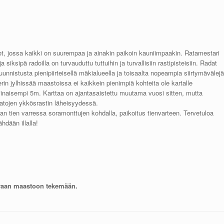
t, jossa kaikki on suurempaa ja ainakin paikoin kauniimpaakin. Ratamestari
siksipä radoilla on turvauduttu tuttuihin ja turvallisiin rastipisteisiin. Radat
nnistusta pienipiirteisellä mäkialueella ja toisaalta nopeampia siirtymävälejä
rin jylhissää maastoissa ei kaikkein pienimpiä kohteita ole kartalle
vinaisempi 5m. Karttaa on ajantasaistettu muutama vuosi sitten, mutta
atojen ykkösrastin läheisyydessä.
an tien varressa soramonttujen kohdalla, paikoitus tienvarteen. Tervetuloa
hdään illalla!
ativaan maastoon tekemään.