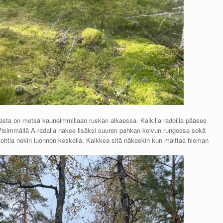
sta on metsä kauneimmillaan ruskan alkaessa. Kaikilla radoilla pääsee
. Pisimmällä A-radalla näkee lisäksi suuren pahkan koivun rungossa sekä
skohtia nekin luonnon keskellä. Kaikkea sitä näkeekin kun malttaa hieman