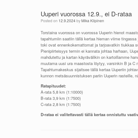
Uuperi vuorossa 12.9., ei D-rataa
Posted on
12.9.2024
by
Mika Kilpinen
Torstaina vuorossa on vuorossa Uuperin hienot maasto
tapahtumiin saatiin tällä kertaa hieman viime tingassa ja 
toki ovat ennenkokemattomat ja tarjoavatkin tiukkaa suu
Pienipiirteisyys termin ei kannata johtaa harhaan, Uupe
mahdutettu ja kartan käyrävälikin on kartoillamme har
muutama uusi ura maastosta löytyy, varsinkin B ja C r
Tapahtumakeskus sijaitsee tällä kertaa Uuperiin johtav
kunnon metsäsuunnistuksen pariin Uuperin rasteille, nä
Ratapituudet:
A-rata 5,8 km (1:10000)
B-rata 3,9 km (1:7500)
C-rata 2,8 km (1:7500)
D-rataa ei valitettavasti tällä kertaa onnistuttu va