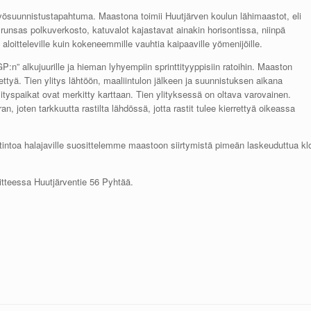
yösuunnistustapahtuma. Maastona toimii Huutjärven koulun lähimaastot, eli
unsas polkuverkosto, katuvalot kajastavat ainakin horisontissa, niinpä
loitteleville kuin kokeneemmille vauhtia kaipaaville yömenijöille.
:n” alkujuurille ja hieman lyhyempiin sprinttityyppisiin ratoihin. Maaston
lettyä. Tien ylitys lähtöön, maaliintulon jälkeen ja suunnistuksen aikana
Ylityspaikat ovat merkitty karttaan. Tien ylityksessä on oltava varovainen.
, joten tarkkuutta rastilta lähdössä, jotta rastit tulee kierrettyä oikeassa
intoa halajaville suosittelemme maastoon siirtymistä pimeän laskeuduttua kl
itteessa Huutjärventie 56 Pyhtää.