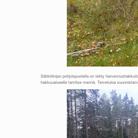
Sähkölinjan pohjoispuolella on tehty harvennushakkuita v
hakkuualueelle tarvitse mennä. Tervetuloa suunnistam