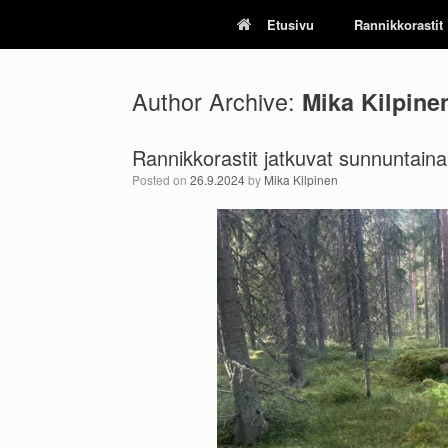
Skip
Etusivu
Rannikkorastit
to
content
Author Archive:
Mika Kilpine
Rannikkorastit jatkuvat sunnuntaina
Posted on
26.9.2024
by
Mika Kilpinen