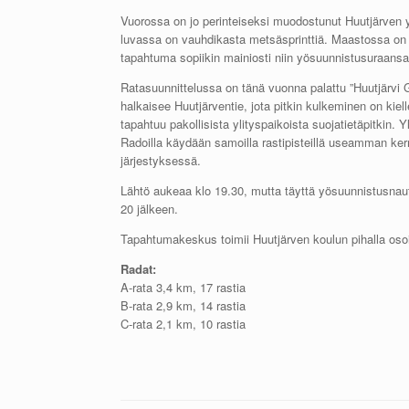
Vuorossa on jo perinteiseksi muodostunut Huutjärven 
luvassa on vauhdikasta metsäsprinttiä. Maastossa on r
tapahtuma sopiikin mainiosti niin yösuunnistusuraansa a
Ratasuunnittelussa on tänä vuonna palattu ”Huutjärvi GP
halkaisee Huutjärventie, jota pitkin kulkeminen on kiel
tapahtuu pakollisista ylityspaikoista suojatietäpitkin. 
Radoilla käydään samoilla rastipisteillä useamman kerran
järjestyksessä.
Lähtö aukeaa klo 19.30, mutta täyttä yösuunnistusnaut
20 jälkeen.
Tapahtumakeskus toimii Huutjärven koulun pihalla oso
Radat:
A-rata 3,4 km, 17 rastia
B-rata 2,9 km, 14 rastia
C-rata 2,1 km, 10 rastia