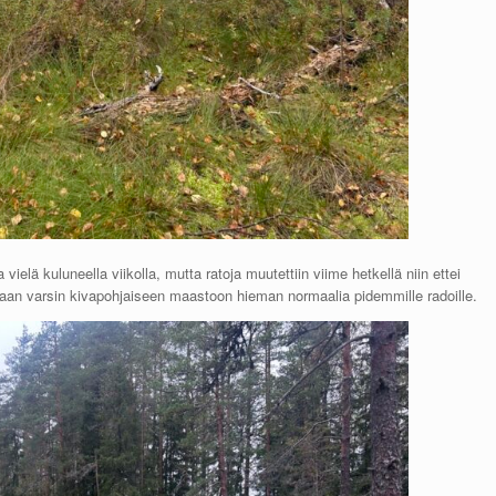
ielä kuluneella viikolla, mutta ratoja muutettiin viime hetkellä niin ettei
aan varsin kivapohjaiseen maastoon hieman normaalia pidemmille radoille.