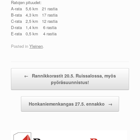
Ratojen pituudet:
A-rata 5,6 km 21 rastia
B-rata 4,3 km 17 rastia
C-rata 2,5 km 12 rastia
D-rata 1,4 km 6 rastia
E-rata 0,5 km 4 rastia
Posted in
Yleinen
.
Post navigation
←
Rannikkorastit 20.5. Ruissalossa, myös
pyöräsuunnistus!
Honkaniemenkangas 27.5. ennakko
→