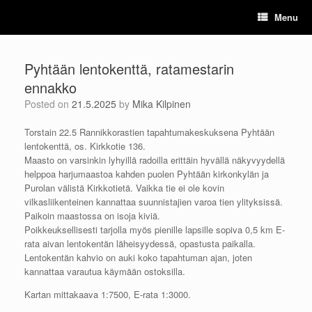
Skip
Menu
to
content
Pyhtään lentokenttä, ratamestarin
ennakko
Posted on
21.5.2025
by
Mika Kilpinen
Torstain 22.5 Rannikkorastien tapahtumakeskuksena Pyhtään
lentokenttä, os. Kirkkotie 136.
Maasto on varsinkin lyhyillä radoilla erittäin hyvällä näkyvyydellä
helppoa harjumaastoa kahden puolen Pyhtään kirkonkylän ja
Purolan välistä Kirkkotietä. Vaikka tie ei ole kovin
vilkasliikenteinen kannattaa suunnistajien varoa tien ylityksissä.
Paikoin maastossa on isoja kiviä.
Poikkeuksellisesti tarjolla myös pienille lapsille sopiva 0,5 km E-
rata aivan lentokentän läheisyydessä, opastusta paikalla.
Lentokentän kahvio on auki koko tapahtuman ajan, joten
kannattaa varautua käymään ostoksilla.
Kartan mittakaava 1:7500, E-rata 1:3000.