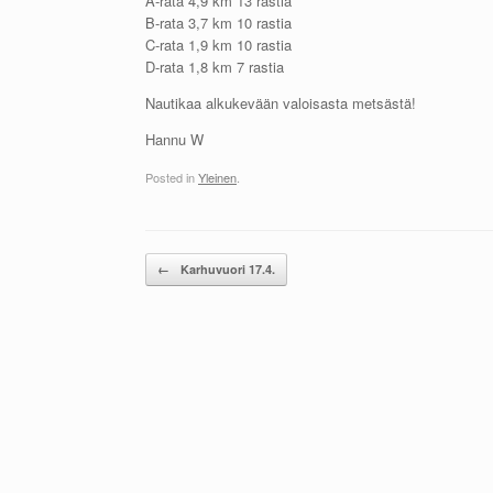
A-rata 4,9 km 13 rastia
B-rata 3,7 km 10 rastia
C-rata 1,9 km 10 rastia
D-rata 1,8 km 7 rastia
Nautikaa alkukevään valoisasta metsästä!
Hannu W
Posted in
Yleinen
.
Post navigation
←
Karhuvuori 17.4.