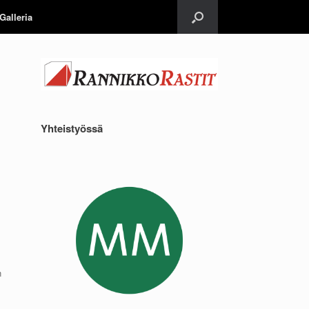
Galleria
Yhteistyössä
n