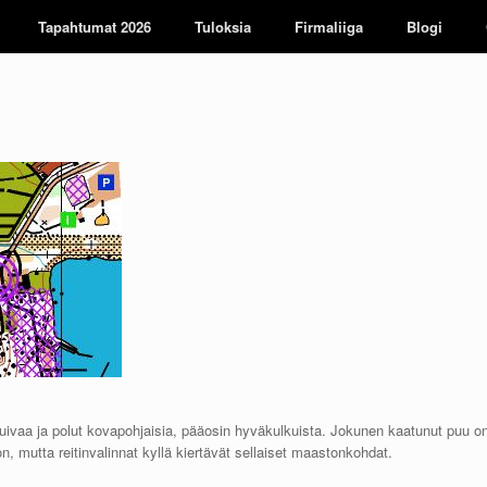
Tapahtumat 2026
Tuloksia
Firmaliiga
Blogi
uivaa ja polut kovapohjaisia, pääosin hyväkulkuista. Jokunen kaatunut puu o
 mutta reitinvalinnat kyllä kiertävät sellaiset maastonkohdat.