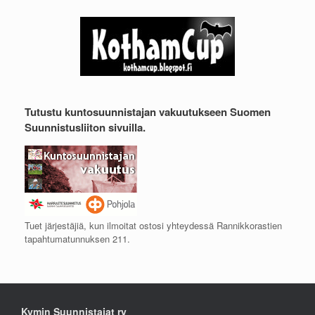
Tutustu kuntosuunnistajan vakuutukseen Suomen
Suunnistusliiton sivuilla.
Tuet järjestäjiä, kun ilmoitat ostosi yhteydessä Rannikkorastien
tapahtumatunnuksen 211.
Kymin Suunnistajat ry