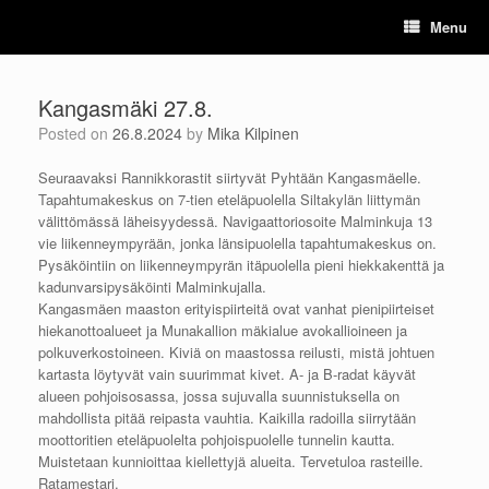
Skip
Menu
to
content
Kangasmäki 27.8.
Posted on
26.8.2024
by
Mika Kilpinen
Seuraavaksi Rannikkorastit siirtyvät Pyhtään Kangasmäelle.
Tapahtumakeskus on 7-tien eteläpuolella Siltakylän liittymän
välittömässä läheisyydessä. Navigaattoriosoite Malminkuja 13
vie liikenneympyrään, jonka länsipuolella tapahtumakeskus on.
Pysäköintiin on liikenneympyrän itäpuolella pieni hiekkakenttä ja
kadunvarsipysäköinti Malminkujalla.
Kangasmäen maaston erityispiirteitä ovat vanhat pienipiirteiset
hiekanottoalueet ja Munakallion mäkialue avokallioineen ja
polkuverkostoineen. Kiviä on maastossa reilusti, mistä johtuen
kartasta löytyvät vain suurimmat kivet. A- ja B-radat käyvät
alueen pohjoisosassa, jossa sujuvalla suunnistuksella on
mahdollista pitää reipasta vauhtia. Kaikilla radoilla siirrytään
moottoritien eteläpuolelta pohjoispuolelle tunnelin kautta.
Muistetaan kunnioittaa kiellettyjä alueita. Tervetuloa rasteille.
Ratamestari,