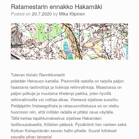
Ratamestarin ennakko Hakamäki
Posted on
20.7.2020
by
Mika Kilpinen
Tulevan tiistain Rannikkorastit
pidetään Heinsuon kartalla. Pisimmillä radoilla on tarjolla paljon
haastavia rastinottoja ja tiukkoja reitinvalintoja. Maastossa on
paljon polkuja ja muutama tiheämpi paikka, joten hyvillä
reitinvalinnoilla voi voittaa aikaa. Vieressä sijaitsee suosittu
Petäjäpirtin frisbeegolfrata ja ratasuunnittelussa se on otettu
huomioon niin, että millään radalla ei pitäisi osua väylälle.
Tällä kertaa tapahtumakeskus sijaitsee Hakamäen
teollisuusalueella, Kiilatien päässä. Pysäköinti tien varteen sekä
Kotkan Koiraystäväin seuran hallin pihalle. Suuret kiitokset
seuralle pihan lainasta!