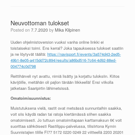
Neuvottoman tulokset
Posted on
7.7.2020
by
Mika Kilpinen
Uuden ohjelmistoversion vuoksi vanha online linkki ei
toistaiseksi toimi. Ens kerral? Joka tapauksessa tulokset saatiin
ja ne löytyvät täältä:
https://navisport.fi/events/3a574d43-2ed5-
49b1-8e05-a415dd72c894/results/a86bd516-7c64-4d92-88ed-
004774c0d798
Reittihärveli nyt avattu, nimiä lisätty ja korjattu tuloksiin. Kiitos
kävijöille, meitähän oli pajlon tänään liikkeellä! Ensi viikolla
jatketaan Saaripirtin lähimetsissä.
Omatoimisuunnistus:
Muistutuksena vielä, rastit ovat metsässä sunnuntaihin saakka,
voit siis käydä radan tai ratoja kiertämässä siihen saakka
omatoimisesti. Jo tuttuun omatoimitapaan karttamaksun 6€ voit
suorittaa sähköisesti Rastilippu-palvelussa, tilisiirtona Kymin
Suunnistajien tilille FI77 5172 0220 0249 22 viitteellä 2203 20201