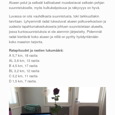
Alueen polut ja selkeät kallioalueet muodostavat selkeän pohjan
suunnistukselle, myös kulkukelpoisuus ja näkyvyys on hyvä.
Luvassa on siis vauhdikasta suunnistusta, toki tarkkuuttakin
tarvitaan. Lyhyemmät radat tukeutuvat alueen polkuverkostoon ja
uudesta tapahtumakeskuksesta johtuen suunnistetaan alueella,
jossa kuntosuunnistuksia ei ole aiemmin järjestetty. Pidemmät
radat kiertävät koko alueen ja niillä on pyritty hyödyntämään
koko maaston tarjonta.
Ratapituudet ja rastien lukumäärä:
A 5,7 km, 18 rastia
AL 3,6 km, 13 rastia
B 4,5 km, 17 rastia
BL 3,2 km, 12 rastia
C 3,2 km, 11 rastia
D 1,5 km, 7 rastia.