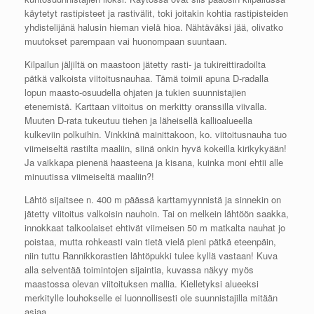
käytetyt rastipisteet ja rastivälit, toki joitakin kohtia rastipisteiden
yhdistelijänä halusin hieman vielä hioa. Nähtäväksi jää, olivatko
muutokset parempaan vai huonompaan suuntaan.
Kilpailun jäljiltä on maastoon jätetty rasti- ja tukireittiradoilta
pätkä valkoista viitoitusnauhaa. Tämä toimii apuna D-radalla
lopun maasto-osuudella ohjaten ja tukien suunnistajien
etenemistä. Karttaan viitoitus on merkitty oranssilla viivalla.
Muuten D-rata tukeutuu tiehen ja läheisellä kallioalueella
kulkeviin polkuihin. Vinkkinä mainittakoon, ko. viitoitusnauha tuo
viimeiseltä rastilta maaliin, siinä onkin hyvä kokeilla kirikykyään!
Ja vaikkapa pienenä haasteena ja kisana, kuinka moni ehtii alle
minuutissa viimeiseltä maaliin?!
Lähtö sijaitsee n. 400 m päässä karttamyynnistä ja sinnekin on
jätetty viitoitus valkoisin nauhoin. Tai on melkein lähtöön saakka,
innokkaat talkoolaiset ehtivät viimeisen 50 m matkalta nauhat jo
poistaa, mutta rohkeasti vain tietä vielä pieni pätkä eteenpäin,
niin tuttu Rannikkorastien lähtöpukki tulee kyllä vastaan! Kuva
alla selventää toimintojen sijaintia, kuvassa näkyy myös
maastossa olevan viitoituksen mallia. Kielletyksi alueeksi
merkitylle louhokselle ei luonnollisesti ole suunnistajilla mitään
asiaa.