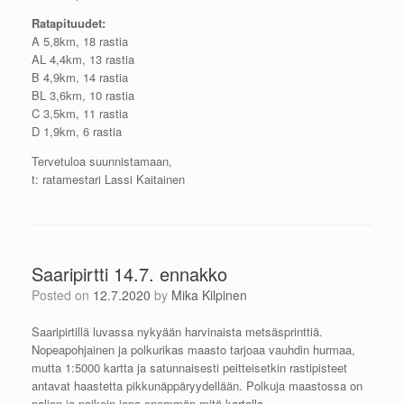
Ratapituudet:
A 5,8km, 18 rastia
AL 4,4km, 13 rastia
B 4,9km, 14 rastia
BL 3,6km, 10 rastia
C 3,5km, 11 rastia
D 1,9km, 6 rastia
Tervetuloa suunnistamaan,
t: ratamestari Lassi Kaitainen
Saaripirtti 14.7. ennakko
Posted on
12.7.2020
by
Mika Kilpinen
Saaripirtillä luvassa nykyään harvinaista metsäsprinttiä.
Nopeapohjainen ja polkurikas maasto tarjoaa vauhdin hurmaa,
mutta 1:5000 kartta ja satunnaisesti peitteisetkin rastipisteet
antavat haastetta pikkunäppäryydellään. Polkuja maastossa on
paljon ja paikoin jopa enemmän mitä kartalla.