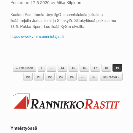
Posted on
17.5.2020
by
Mika Kilpinen
Kaakon Rastittomia UsynligO -suunnistuksia julkaistu
lisää,tarjolla Jumalniemi ja Siltakylä. Siltakylässä paikalla ma
18.5. Pekka Sport. Lue lisää KyS:n sivuilta:
http://www.kyminsuunnistajat.fi
Post navigation
« Edellinen
1
…
14
15
16
17
18
19
20
21
22
23
24
…
32
Seuraava »
Yhteistyössä