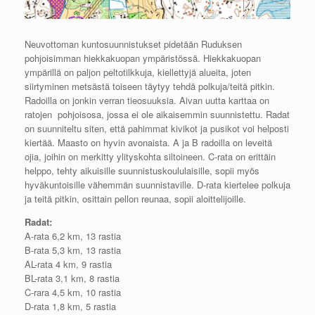
Neuvottoman kuntosuunnistukset pidetään Ruduksen
pohjoisimman hiekkakuopan ympäristössä. Hiekkakuopan
ympärillä on paljon peltotilkkuja, kiellettyjä alueita, joten
siirtyminen metsästä toiseen täytyy tehdä polkuja/teitä pitkin.
Radoilla on jonkin verran tieosuuksia. Aivan uutta karttaa on
ratojen pohjoisosa, jossa ei ole aikaisemmin suunnistettu. Radat
on suunniteltu siten, että pahimmat kivikot ja pusikot voi helposti
kiertää. Maasto on hyvin avonaista. A ja B radoilla on leveitä
ojia, joihin on merkitty ylityskohta siltoineen. C-rata on erittäin
helppo, tehty aikuisille suunnistuskoululaisille, sopii myös
hyväkuntoisille vähemmän suunnistaville. D-rata kiertelee polkuja
ja teitä pitkin, osittain pellon reunaa, sopii aloittelijoille.
Radat:
A-rata 6,2 km, 13 rastia
B-rata 5,3 km, 13 rastia
AL-rata 4 km, 9 rastia
BL-rata 3,1 km, 8 rastia
C-rara 4,5 km, 10 rastia
D-rata 1,8 km, 5 rastia