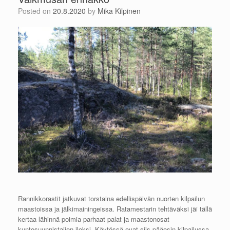
Posted on
20.8.2020
by
Mika Kilpinen
Rannikkorastit jatkuvat torstaina edellispäivän nuorten kilpailun
maastoissa ja jälkimainingeissa. Ratamestarin tehtäväksi jäi tällä
kertaa lähinnä poimia parhaat palat ja maastonosat
kuntosuunnistajien iloksi. Käytössä ovat siis pääosin kilpailussa