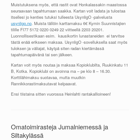
Muistutuksena myös, että rastit ovat Honkalassakin maastossa
seuraavaan tapahtumaan saakka. Kartan voit ladata ja tulostaa
itsellesi jo kenties tutuksi tulleesta UsynligO -palvelusta
usynligo.no
. Muista tällöin karttamaksu 6€ Kymin Suunnistajien
tilille FI77 5172 0220 0249 22 viitteellä 2203 20201.
Luonnollisestikaan esim. kausikortin lunastaneiden ei tarvitse
tästä enää erikseen maksaa. UsynligO -sovelluksella saat myös
tuloksen ja väliajat, käytpä siten radan kiertämässä
tapahtumapäivänä tai sen jälkeen.
Kartan voit myös noutaa ja maksaa Kopioklubilta, Ruukinkatu 11
B, Kotka. Kopioklubi on avoinna ma – pe klo 8 – 16.30.
Korttilähimaksu suotavaa, mutta muutkin
Rannikkorastimaksutavat kelpaavat.
Ensi tiistaina sitten vuorossa Heinlahti rantakallioineen!
Omatoimirasteja Jumalniemessä ja
Siltakylässä