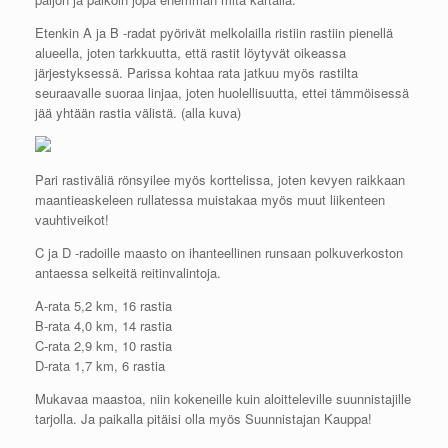
Etenkin A ja B -radat pyörivät melkolailla ristiin rastiin pienellä
alueella, joten tarkkuutta, että rastit löytyvät oikeassa
järjestyksessä. Parissa kohtaa rata jatkuu myös rastilta
seuraavalle suoraa linjaa, joten huolellisuutta, ettei tämmöisessä
jää yhtään rastia välistä. (alla kuva)
Pari rastiväliä rönsyilee myös korttelissa, joten kevyen raikkaan
maantieaskeleen rullatessa muistakaa myös muut liikenteen
vauhtiveikot!
C ja D -radoille maasto on ihanteellinen runsaan polkuverkoston
antaessa selkeitä reitinvalintoja.
A-rata 5,2 km, 16 rastia
B-rata 4,0 km, 14 rastia
C-rata 2,9 km, 10 rastia
D-rata 1,7 km, 6 rastia
Mukavaa maastoa, niin kokeneille kuin aloitteleville suunnistajille
tarjolla. Ja paikalla pitäisi olla myös Suunnistajan Kauppa!