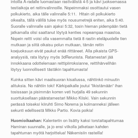
intoilla A-radalle luomastaan rastivälistä 4-5 ja kävi juoksemassa
testiaikoja eri reitinvalinnoille. Nopeimmaksi osoittautui vasen
polkukierto, aika tälle valinnalle 5:11. Hitain oli polkukierto
oikealta, tällä välillä tulee myös nousumetrejä eniten, aika 5:40.
Suoralle valinnalle sain ajaksi 5:32, tosin hieman pidempään tietä
jatkamalla olisi saattanut löytyä kenties nopeampaa maastoa.
Nopein reitti voisi olla vasemmalta tietä 8 rastin eteläpuolelle tien
mutkaan ja siitä oikaisu polun mutkaan, tämän reitin
koejuoksuun eivät paukut enää riittäneet. Alla pikaista GPS-
analyysiä, rata löytyy myös 3dRerunista. Ratamestari jää
innokkaana odottelemaan reittipiirroksianne, reittihärvelihän
löytyy luonnollisesti tästäkin tapahtumasta!
Kuinka sitten kävi maalisuoran kisailussa, nähtiinkö minuutin
alituksia. No nähtiin toki! Kärkipaikalle joutui ”likistämään” ihan
tosissaan ja pisimmän korren veti hurjalla 49 sekunnin
suorituksellaan pääratamestari Mikko Kiiski. Vain sekunnin
perässä toiseksi kiiruhti Simo Norema ja kolmanneksi jälleen
sekunti edellisestä Mikko Partio. Kovia poikia!
Huomioikaahan:
Kalenteriin on lisätty kaksi torstaitapahtumaa
Haminan suunnalle, ja jo ensi viikolla jatketaan kahden
tapahtuman myötä harjoittelua! Näkemisiin rasteilla!