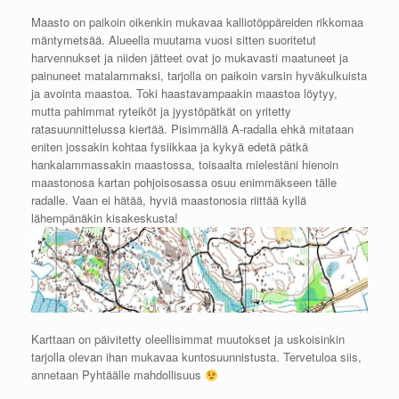
Maasto on paikoin oikenkin mukavaa kalliotöppäreiden rikkomaa
mäntymetsää. Alueella muutama vuosi sitten suoritetut
harvennukset ja niiden jätteet ovat jo mukavasti maatuneet ja
painuneet matalammaksi, tarjolla on paikoin varsin hyväkulkuista
ja avointa maastoa. Toki haastavampaakin maastoa löytyy,
mutta pahimmat ryteiköt ja jyystöpätkät on yritetty
ratasuunnittelussa kiertää. Pisimmällä A-radalla ehkä mitataan
eniten jossakin kohtaa fysiikkaa ja kykyä edetä pätkä
hankalammassakin maastossa, toisaalta mielestäni hienoin
maastonosa kartan pohjoisosassa osuu enimmäkseen tälle
radalle. Vaan ei hätää, hyviä maastonosia riittää kyllä
lähempänäkin kisakeskusta!
Karttaan on päivitetty oleellisimmat muutokset ja uskoisinkin
tarjolla olevan ihan mukavaa kuntosuunnistusta. Tervetuloa siis,
annetaan Pyhtäälle mahdollisuus