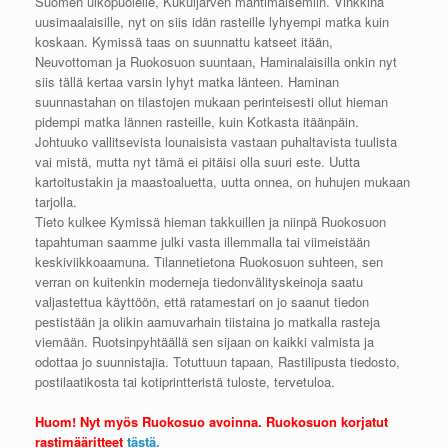
Suomen ulkopuolelle, Kukuljärven mahtimaisemiin. Vinkkinä
uusimaalaisille, nyt on siis idän rasteille lyhyempi matka kuin
koskaan. Kymissä taas on suunnattu katseet itään,
Neuvottoman ja Ruokosuon suuntaan, Haminalaisilla onkin nyt
siis tällä kertaa varsin lyhyt matka länteen. Haminan
suunnastahan on tilastojen mukaan perinteisesti ollut hieman
pidempi matka lännen rasteille, kuin Kotkasta itäänpäin.
Johtuuko vallitsevista lounaisista vastaan puhaltavista tuulista
vai mistä, mutta nyt tämä ei pitäisi olla suuri este. Uutta
kartoitustakin ja maastoaluetta, uutta onnea, on huhujen mukaan
tarjolla.
Tieto kulkee Kymissä hieman takkuillen ja niinpä Ruokosuon
tapahtuman saamme julki vasta illemmalla tai viimeistään
keskiviikkoaamuna. Tilannetietona Ruokosuon suhteen, sen
verran on kuitenkin moderneja tiedonvälityskeinoja saatu
valjastettua käyttöön, että ratamestari on jo saanut tiedon
pestistään ja olikin aamuvarhain tiistaina jo matkalla rasteja
viemään. Ruotsinpyhtäällä sen sijaan on kaikki valmista ja
odottaa jo suunnistajia. Totuttuun tapaan, Rastilipusta tiedosto,
postilaatikosta tai kotiprintteristä tuloste, tervetuloa.
Huom! Nyt myös Ruokosuo avoinna. Ruokosuon korjatut
rastimääritteet
tästä.