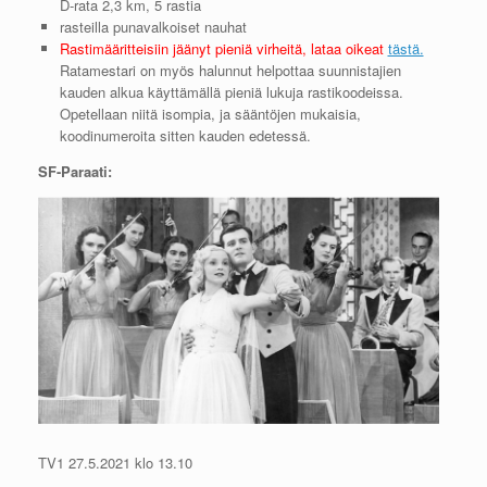
D-rata 2,3 km, 5 rastia
rasteilla punavalkoiset nauhat
Rastimääritteisiin jäänyt pieniä virheitä, lataa oikeat
tästä.
Ratamestari on myös halunnut helpottaa suunnistajien
kauden alkua käyttämällä pieniä lukuja rastikoodeissa.
Opetellaan niitä isompia, ja sääntöjen mukaisia,
koodinumeroita sitten kauden edetessä.
SF-Paraati:
TV1 27.5.2021 klo 13.10