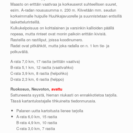
Maasto on erittäin vaativaa ja korkeuserot suhteellisen suuret,
esim. A-radan noususumma n. 230 m. Kiivetään mm. seudun
korkeimmalle huipulle Huuhkajavuorelle ja suunnistetaan entisillä
laskettelurinteillä.
Kulkukelpoisuus on kohtalainen ja varsinkin kallioiden päällä
nopeaa, mutta rinteet ovat monin paikoin erittäin kivisiä.
Rasteilla on rastiliput, joissa koodinumero.
Radat ovat pitkähköt, mutta joka radalla on n. 1 km tie- ja
polkuväliä.
A-rata 7,0 km, 17 rastia (erittäin vaativa)
B-rata 5,1 km, 12 rastia (vaativahko)
C-rata 3,9 km, 8 rastia (helpohko)
D-rata 2,3 km, 6 rastia (helppo)
Ruokosuo, Neuvoton,
avattu
Sattuneesta syystä, hieman niukasti on ennakkotietoa tarjolla.
Tässä kartantulostajalle tihkuineita tiedonmurusia.
Palanen uutta kartoitusta lienee tarjolla
A-rata 6,0 km, 15 rastia
B-rata 4,9 km, 10 rastia
C-rata 3,0 km, 7 rastia