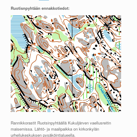
Ruotisnpyhtään ennakkotiedot:
Rannikkorastit Ruotsinpyhtäällä Kukuljärven vaellusreitin
maisemissa. Lähtö- ja maalipaikka on kirkonkylän
urheilukeskuksen pysäköintialueella.