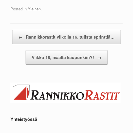
Posted in
Yleinen
.
Post navigation
←
Rannikkorastit viikolla 16, tulista sprinttiä…
Viikko 18, maalta kaupunkiin?!
→
Yhteistyössä