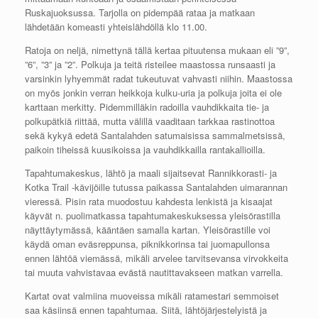
Ruskajuoksussa. Tarjolla on pidempää rataa ja matkaan
lähdetään komeasti yhteislähdöllä klo 11.00.
Ratoja on neljä, nimettynä tällä kertaa pituutensa mukaan eli ”9”,
”6”, ”3” ja ”2”. Polkuja ja teitä risteilee maastossa runsaasti ja
varsinkin lyhyemmät radat tukeutuvat vahvasti niihin. Maastossa
on myös jonkin verran heikkoja kulku-uria ja polkuja joita ei ole
karttaan merkitty. Pidemmilläkin radoilla vauhdikkaita tie- ja
polkupätkiä riittää, mutta välillä vaaditaan tarkkaa rastinottoa
sekä kykyä edetä Santalahden satumaisissa sammalmetsissä,
paikoin tiheissä kuusikoissa ja vauhdikkailla rantakallioilla.
Tapahtumakeskus, lähtö ja maali sijaitsevat Rannikkorasti- ja
Kotka Trail -kävijöille tutussa paikassa Santalahden uimarannan
vieressä. Pisin rata muodostuu kahdesta lenkistä ja kisaajat
käyvät n. puolimatkassa tapahtumakeskuksessa yleisörastilla
näyttäytymässä, kääntäen samalla kartan. Yleisörastille voi
käydä oman eväsreppunsa, piknikkorinsa tai juomapullonsa
ennen lähtöä viemässä, mikäli arvelee tarvitsevansa virvokkeita
tai muuta vahvistavaa evästä nautittavakseen matkan varrella.
Kartat ovat valmiina muoveissa mikäli ratamestari semmoiset
saa käsiinsä ennen tapahtumaa. Siitä, lähtöjärjestelyistä ja