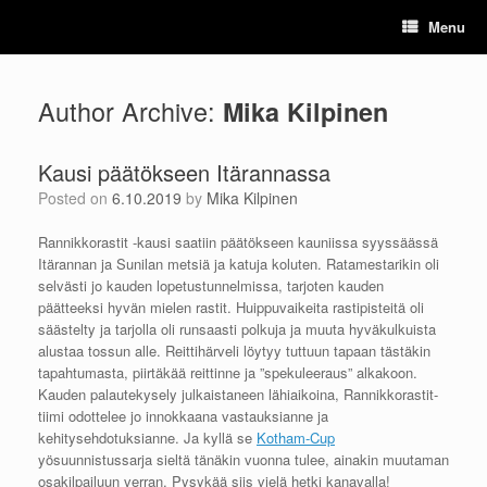
Skip
Menu
to
content
Author Archive:
Mika Kilpinen
Kausi päätökseen Itärannassa
Posted on
6.10.2019
by
Mika Kilpinen
Rannikkorastit -kausi saatiin päätökseen kauniissa syyssäässä
Itärannan ja Sunilan metsiä ja katuja koluten. Ratamestarikin oli
selvästi jo kauden lopetustunnelmissa, tarjoten kauden
päätteeksi hyvän mielen rastit. Huippuvaikeita rastipisteitä oli
säästelty ja tarjolla oli runsaasti polkuja ja muuta hyväkulkuista
alustaa tossun alle. Reittihärveli löytyy tuttuun tapaan tästäkin
tapahtumasta, piirtäkää reittinne ja ”spekuleeraus” alkakoon.
Kauden palautekysely julkaistaneen lähiaikoina, Rannikkorastit-
tiimi odottelee jo innokkaana vastauksianne ja
kehitysehdotuksianne. Ja kyllä se
Kotham-Cup
yösuunnistussarja sieltä tänäkin vuonna tulee, ainakin muutaman
osakilpailuun verran. Pysykää siis vielä hetki kanavalla!