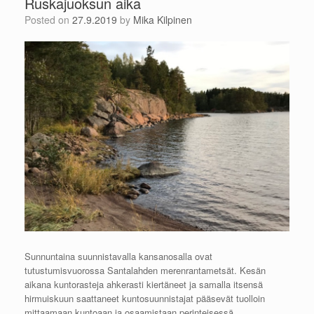
Ruskajuoksun aika
Posted on
27.9.2019
by
Mika Kilpinen
Sunnuntaina suunnistavalla kansanosalla ovat
tutustumisvuorossa Santalahden merenrantametsät. Kesän
aikana kuntorasteja ahkerasti kiertäneet ja samalla itsensä
hirmuiskuun saattaneet kuntosuunnistajat pääsevät tuolloin
mittaamaan kuntoaan ja osaamistaan perinteisessä