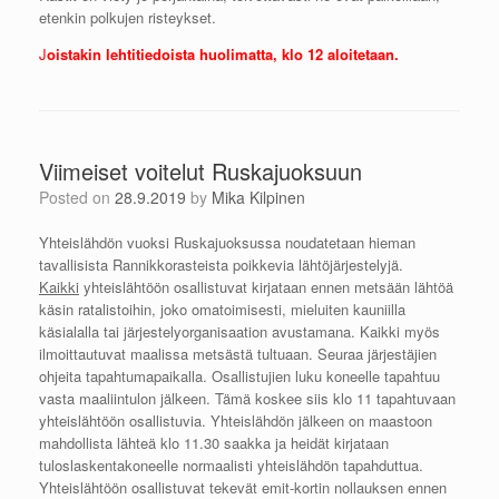
etenkin polkujen risteykset.
J
oistakin lehtitiedoista huolimatta, klo 12 aloitetaan.
Viimeiset voitelut Ruskajuoksuun
Posted on
28.9.2019
by
Mika Kilpinen
Yhteislähdön vuoksi Ruskajuoksussa noudatetaan hieman
tavallisista Rannikkorasteista poikkevia lähtöjärjestelyjä.
Kaikki
yhteislähtöön osallistuvat kirjataan ennen metsään lähtöä
käsin ratalistoihin, joko omatoimisesti, mieluiten kauniilla
käsialalla tai järjestelyorganisaation avustamana. Kaikki myös
ilmoittautuvat maalissa metsästä tultuaan. Seuraa järjestäjien
ohjeita tapahtumapaikalla. Osallistujien luku koneelle tapahtuu
vasta maaliintulon jälkeen. Tämä koskee siis klo 11 tapahtuvaan
yhteislähtöön osallistuvia. Yhteislähdön jälkeen on maastoon
mahdollista lähteä klo 11.30 saakka ja heidät kirjataan
tuloslaskentakoneelle normaalisti yhteislähdön tapahduttua.
Yhteislähtöön osallistuvat tekevät emit-kortin nollauksen ennen