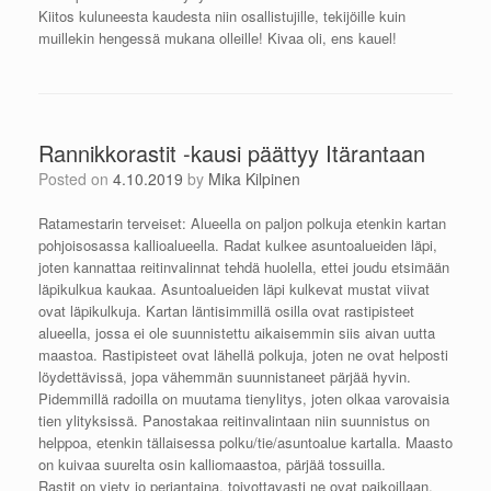
Kiitos kuluneesta kaudesta niin osallistujille, tekijöille kuin
muillekin hengessä mukana olleille! Kivaa oli, ens kauel!
Rannikkorastit -kausi päättyy Itärantaan
Posted on
4.10.2019
by
Mika Kilpinen
Ratamestarin terveiset: Alueella on paljon polkuja etenkin kartan
pohjoisosassa kallioalueella. Radat kulkee asuntoalueiden läpi,
joten kannattaa reitinvalinnat tehdä huolella, ettei joudu etsimään
läpikulkua kaukaa. Asuntoalueiden läpi kulkevat mustat viivat
ovat läpikulkuja. Kartan läntisimmillä osilla ovat rastipisteet
alueella, jossa ei ole suunnistettu aikaisemmin siis aivan uutta
maastoa. Rastipisteet ovat lähellä polkuja, joten ne ovat helposti
löydettävissä, jopa vähemmän suunnistaneet pärjää hyvin.
Pidemmillä radoilla on muutama tienylitys, joten olkaa varovaisia
tien ylityksissä. Panostakaa reitinvalintaan niin suunnistus on
helppoa, etenkin tällaisessa polku/tie/asuntoalue kartalla. Maasto
on kuivaa suurelta osin kalliomaastoa, pärjää tossuilla.
Rastit on viety jo perjantaina, toivottavasti ne ovat paikoillaan,