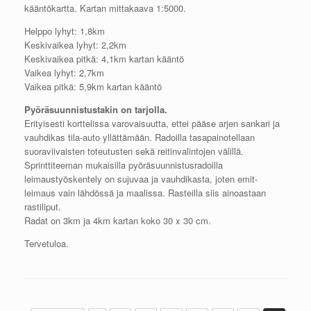
kääntökartta. Kartan mittakaava 1:5000.
Helppo lyhyt: 1,8km
Keskivaikea lyhyt: 2,2km
Keskivaikea pitkä: 4,1km kartan kääntö
Vaikea lyhyt: 2,7km
Vaikea pitkä: 5,9km kartan kääntö
Pyöräsuunnistustakin on tarjolla.
Erityisesti korttelissa varovaisuutta, ettei pääse arjen sankari ja
vauhdikas tila-auto yllättämään. Radoilla tasapainotellaan
suoraviivaisten toteutusten sekä reitinvalintojen välillä.
Sprinttiteeman mukaisilla pyöräsuunnistusradoilla
leimaustyöskentely on sujuvaa ja vauhdikasta, joten emit-
leimaus vain lähdössä ja maalissa. Rasteilla siis ainoastaan
rastiliput.
Radat on 3km ja 4km kartan koko 30 x 30 cm.
Tervetuloa.