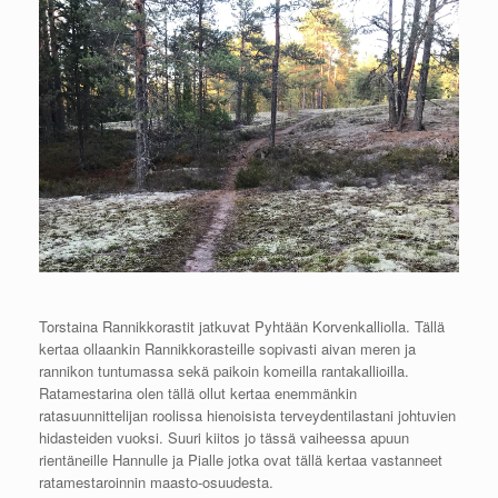
Torstaina Rannikkorastit jatkuvat Pyhtään Korvenkalliolla. Tällä
kertaa ollaankin Rannikkorasteille sopivasti aivan meren ja
rannikon tuntumassa sekä paikoin komeilla rantakallioilla.
Ratamestarina olen tällä ollut kertaa enemmänkin
ratasuunnittelijan roolissa hienoisista terveydentilastani johtuvien
hidasteiden vuoksi. Suuri kiitos jo tässä vaiheessa apuun
rientäneille Hannulle ja Pialle jotka ovat tällä kertaa vastanneet
ratamestaroinnin maasto-osuudesta.