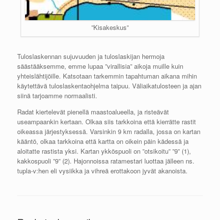
”Kisakeskus”
Tuloslaskennan sujuvuuden ja tuloslaskijan hermoja
säästääksemme, emme lupaa ”virallisia” aikoja muille kuin
yhteislähtijöille. Katsotaan tarkemmin tapahtuman aikana mihin
käytettävä tuloslaskentaohjelma taipuu. Väliaikatulosteen ja ajan
siinä tarjoamme normaalisti.
Radat kiertelevät pienellä maastoalueella, ja risteävät
useampaankin kertaan. Olkaa siis tarkkoina että kierrätte rastit
oikeassa järjestyksessä. Varsinkin 9 km radalla, jossa on kartan
kääntö, olkaa tarkkoina että kartta on oikein päin kädessä ja
aloitatte rastista yksi. Kartan ykköspuoli on ”otsikoitu” ”9” (1),
kakkospuoli ”9” (2). Hajonnoissa ratamestari luottaa jälleen ns.
tupla-v:hen eli vysiikka ja vihreä erottakoon jyvät akanoista.