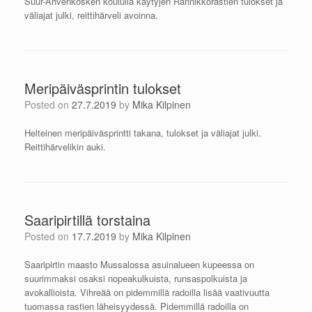
Suur-Ahvenkosken koululla käytyjen Rannikkorastien tulokset ja
väliajat julki, reittihärveli avoinna.
Meripäiväsprintin tulokset
Posted on
27.7.2019
by
Mika Kilpinen
Helteinen meripäiväsprintti takana, tulokset ja väliajat julki.
Reittihärvelikin auki.
Saaripirtillä torstaina
Posted on
17.7.2019
by
Mika Kilpinen
Saaripirtin maasto Mussalossa asuinalueen kupeessa on
suurimmaksi osaksi nopeakulkuista, runsaspolkuista ja
avokallioista. Vihreää on pidemmillä radoilla lisää vaativuutta
tuomassa rastien läheisyydessä. Pidemmillä radoilla on