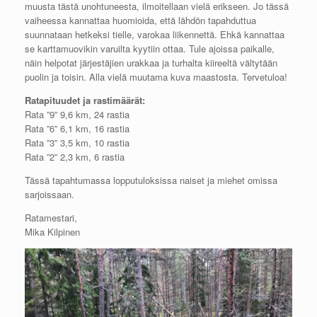
muusta tästä unohtuneesta, ilmoitellaan vielä erikseen. Jo tässä
vaiheessa kannattaa huomioida, että lähdön tapahduttua
suunnataan hetkeksi tielle, varokaa liikennettä. Ehkä kannattaa
se karttamuovikin varuilta kyytiin ottaa. Tule ajoissa paikalle,
näin helpotat järjestäjien urakkaa ja turhalta kiireeltä vältytään
puolin ja toisin. Alla vielä muutama kuva maastosta. Tervetuloa!
Ratapituudet ja rastimäärät:
Rata ”9” 9,6 km, 24 rastia
Rata ”6” 6,1 km, 16 rastia
Rata ”3” 3,5 km, 10 rastia
Rata ”2” 2,3 km, 6 rastia
Tässä tapahtumassa lopputuloksissa naiset ja miehet omissa
sarjoissaan.
Ratamestari,
Mika Kilpinen