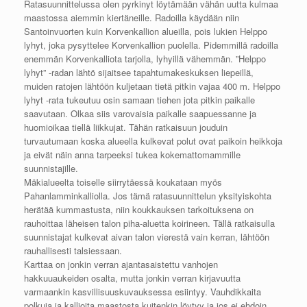
Ratasuunnittelussa olen pyrkinyt löytämään vähän uutta kulmaa
maastossa aiemmin kiertäneille. Radoilla käydään niin
Santoinvuorten kuin Korvenkallion alueilla, pois lukien Helppo
lyhyt, joka pysyttelee Korvenkallion puolella. Pidemmillä radoilla
enemmän Korvenkalliota tarjolla, lyhyillä vähemmän. ”Helppo
lyhyt” -radan lähtö sijaitsee tapahtumakeskuksen liepeillä,
muiden ratojen lähtöön kuljetaan tietä pitkin vajaa 400 m. Helppo
lyhyt -rata tukeutuu osin samaan tiehen jota pitkin paikalle
saavutaan. Olkaa siis varovaisia paikalle saapuessanne ja
huomioikaa tiellä liikkujat. Tähän ratkaisuun jouduin
turvautumaan koska alueella kulkevat polut ovat paikoin heikkoja
ja eivät näin anna tarpeeksi tukea kokemattomammille
suunnistajille.
Mäkialueelta toiselle siirrytäessä koukataan myös
Pahanlamminkalliolla. Jos tämä ratasuunnittelun yksityiskohta
herätää kummastusta, niin koukkauksen tarkoituksena on
rauhoittaa läheisen talon piha-aluetta koirineen. Tällä ratkaisulla
suunnistajat kulkevat aivan talon vierestä vain kerran, lähtöön
rauhallisesti talsiessaan.
Karttaa on jonkin verran ajantasaistettu vanhojen
hakkuuaukeiden osalta, mutta jonkin verran kirjavuutta
varmaankin kasvillisuuskuvauksessa esiintyy. Vauhdikkaita
polkuja ja kallioita maastosta kuitenkin löytyy ja jos ei ehdoin